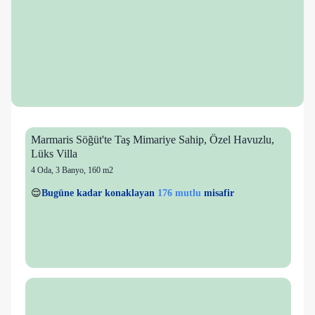
Marmaris Söğüt'te Taş Mimariye Sahip, Özel Havuzlu,
Lüks Villa
4 Oda
,
3 Banyo
, 160 m2
24 kişi
176 mutlu
👀
Son 1 saatte
39 kişi
görüntüledi