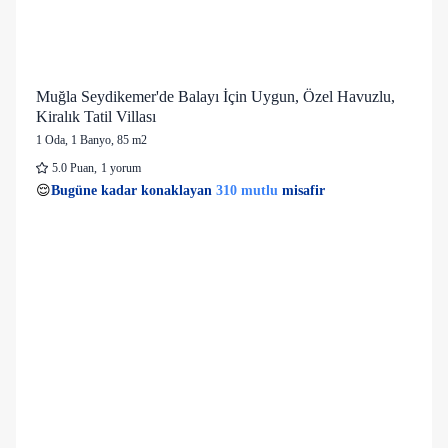
Muğla Seydikemer'de Balayı İçin Uygun, Özel Havuzlu,
Kiralık Tatil Villası
1 Oda
,
1 Banyo
, 85 m2
5.0
Puan
,
1 yorum
65 kişi
310 mutlu
👀
Son 1 saatte
29 kişi
görüntüledi