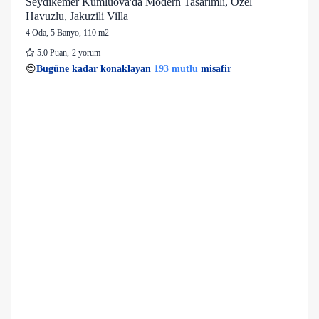
Seydikemer Kumluova'da Modern Tasarımlı, Özel
Havuzlu, Jakuzili Villa
4 Oda
,
5 Banyo
, 110 m2
5.0
Puan
,
2 yorum
33 kişi
193 mutlu
👀
Son 1 saatte
36 kişi
görüntüledi