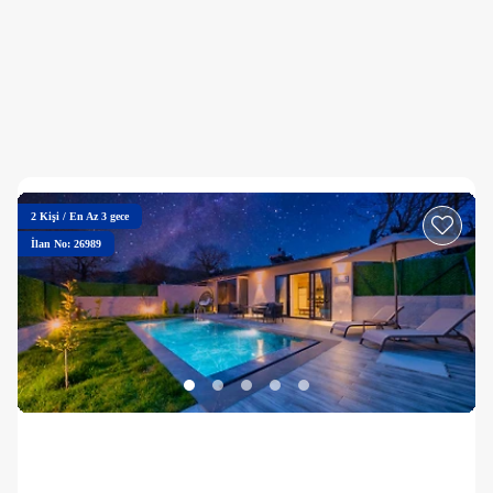
2
Kişi
/
En Az 3 gece
İlan No: 26989