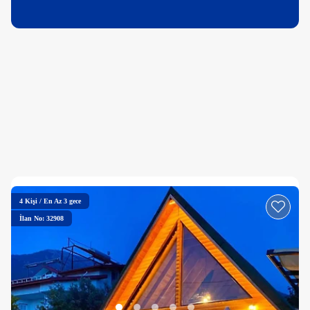
4
Kişi
/
En Az 3 gece
İlan No: 32908