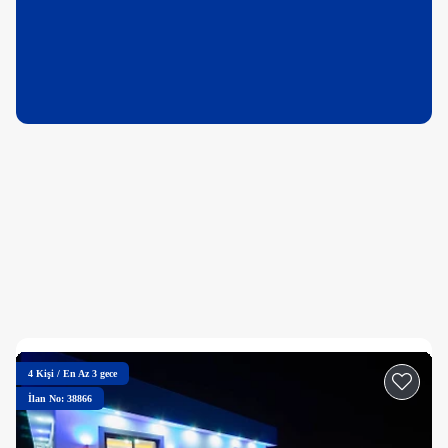
4
Kişi
/
En Az 3 gece
İlan No: 38866