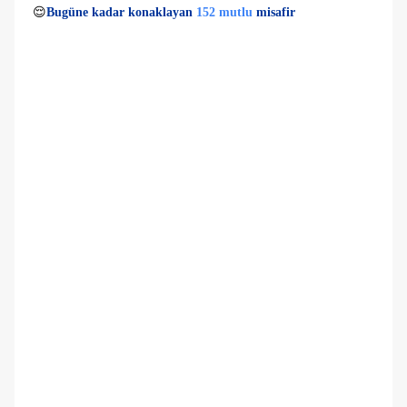
👀
Son 1 saatte
33 kişi
görüntüledi