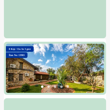
8
Kişi
/
En Az 3 gece
İlan No: 13983