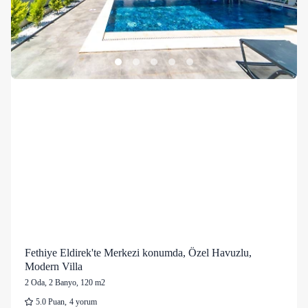
Fethiye Eldirek'te Merkezi konumda, Özel Havuzlu,
Modern Villa
2 Oda
,
2 Banyo
, 120 m2
5.0
Puan
,
4 yorum
38 kişi
152 mutlu