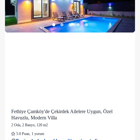
Fethiye Çamköy'de Çekirdek Ailelere Uygun, Özel
Havuzlu, Modern Villa
2 Oda
,
2 Banyo
, 120 m2
5.0
Puan
,
1 yorum
20 kişi
73 mutlu