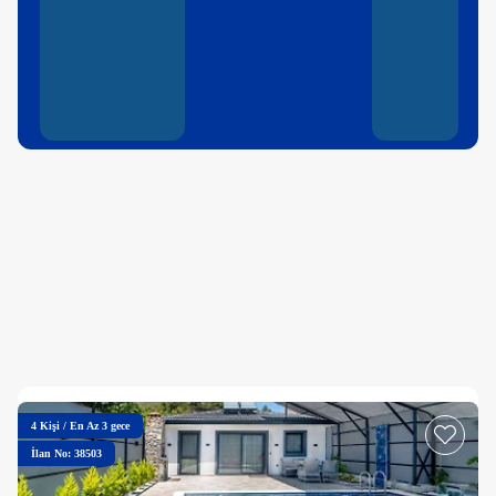
4
Kişi
/
En Az 3 gece
İlan No: 38503