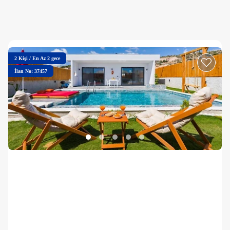
2
Kişi
/
En Az 2 gece
İlan No: 37457