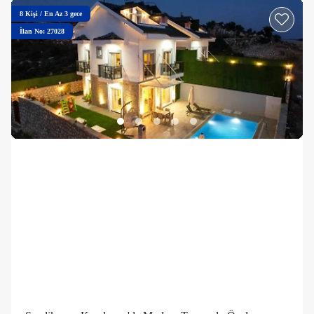
8
Kişi
/
En Az 3 gece
İlan No: 27028