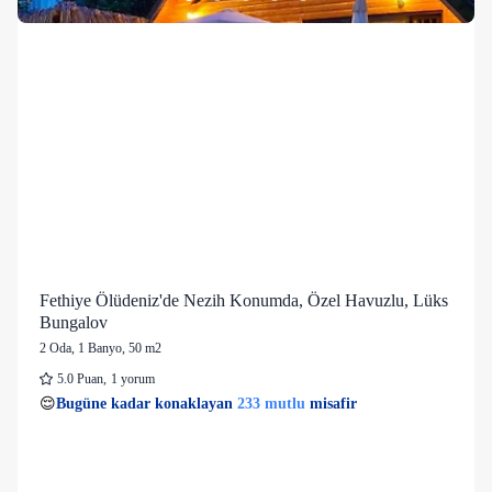
Fethiye Ölüdeniz'de Nezih Konumda, Özel Havuzlu, Lüks
Bungalov
2 Oda
,
1 Banyo
, 50 m2
5.0
Puan
,
1 yorum
99 kişi
233 mutlu
👀
Son 1 saatte
48 kişi
görüntüledi