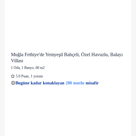
Muğla Fethiye'de Yemyeşil Bahçeli, Özel Havuzlu, Balayı
Villası
1 Oda
,
1 Banyo
, 60 m2
5.0
Puan
,
1 yorum
54 kişi
280 mutlu
👀
Son 1 saatte
50 kişi
görüntüledi