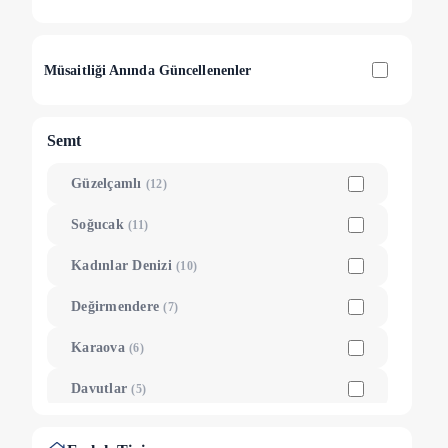
Müsaitliği Anında Güncellenenler
Semt
Güzelçamlı
(
12
)
Soğucak
(
11
)
Kadınlar Denizi
(
10
)
Değirmendere
(
7
)
Karaova
(
6
)
Davutlar
(
5
)
Caferli
(
3
)