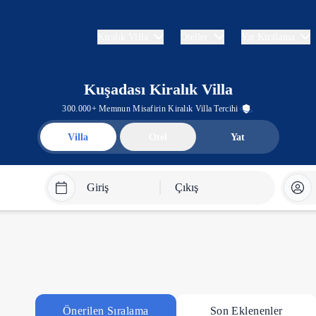
Kiralık Villa
Oteller
Yat Kiralama
Kuşadası Kiralık Villa
300.000+ Memnun Misafirin Kiralık Villa Tercihi
Villa
Otel
Yat
Giriş
Çıkış
Önerilen Sıralama
Son Eklenenler