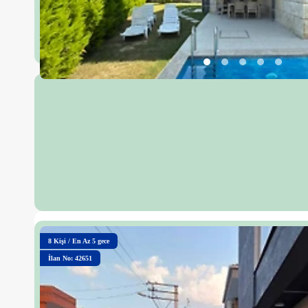
8
Kişi
/
En Az 5 gece
İlan No: 42651