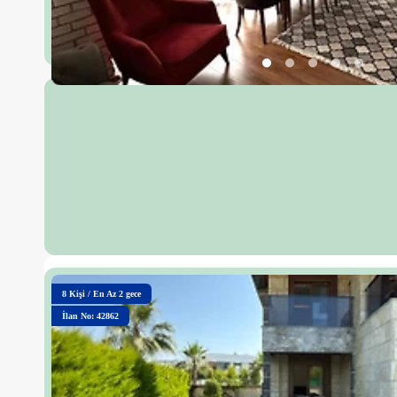
8
Kişi
/
En Az 2 gece
İlan No: 42862