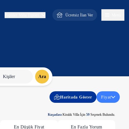
Ücretsiz İlan Ver
Menü
Popüler Villa Tipleri
Kişiler
Ara
Fiyat
Haritada Göster
Kuşadası
Kiralık Villa İçin
59
Seçenek Bulundu.
En Düşük Fiyat
En Fazla Yorum