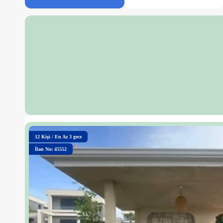
12
Kişi
/
En Az 3 gece
İlan No: 45552