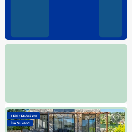
4
Kişi
/
En Az 5 gece
İlan No: 41269