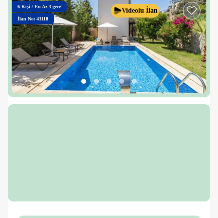
6
Kişi
/
En Az 3 gece
Videolu İlan
İlan No: 43118