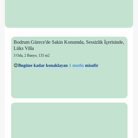
Bodrum Gürece'de Sakin Konumda, Sessizlik İçerisinde,
Lüks Villa
3 Oda
,
2 Banyo
, 135 m2
3 kişi
1 mutlu
👀
Son 1 saatte
29 kişi
görüntüledi