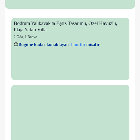
Bodrum Yalıkavak'ta Eşsiz Tasarımlı, Özel Havuzlu,
Plaja Yakın Villa
2 Oda
,
1 Banyo
1 mutlu
👀
Son 1 saatte
26 kişi
görüntüledi