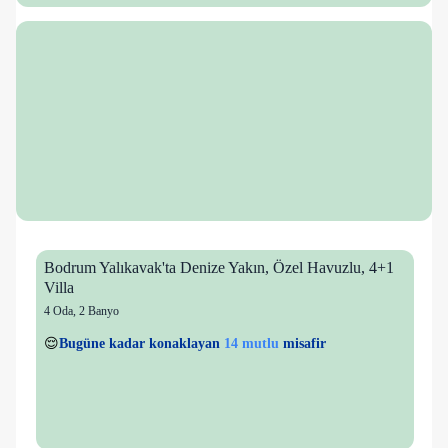
Bodrum Yalıkavak'ta Denize Yakın, Özel Havuzlu, 4+1
Villa
4 Oda
,
2 Banyo
1 kişi
14 mutlu
👀
Son 1 saatte
40 kişi
görüntüledi