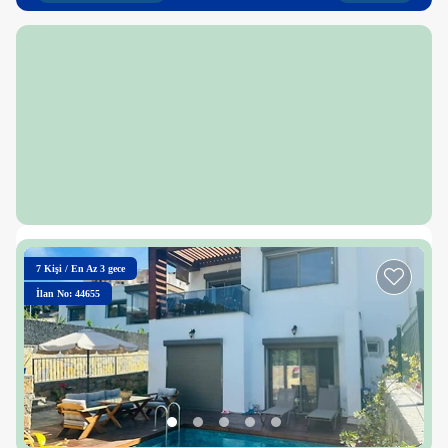
7
Kişi
/
En Az 3 gece
İlan No: 44655