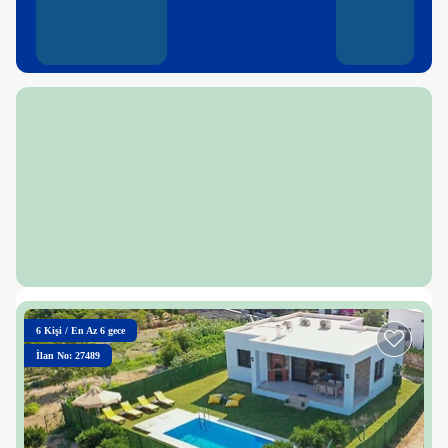
6
Kişi
/
En Az 6 gece
İlan No: 27489