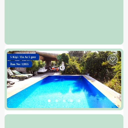
5
Kişi
/
En Az 5 gece
İlan No: 12855