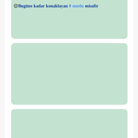
👀
Son 1 saatte
49 kişi
görüntüledi