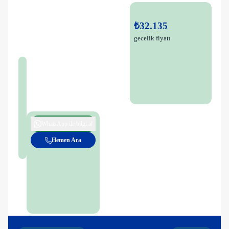
₺32.135
gecelik fiyatı
WhatsApp ile bilgi al
Hemen Ara