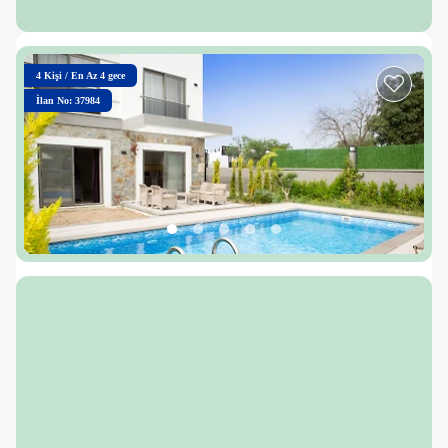
4
Kişi
/
En Az 4 gece
İlan No: 37984