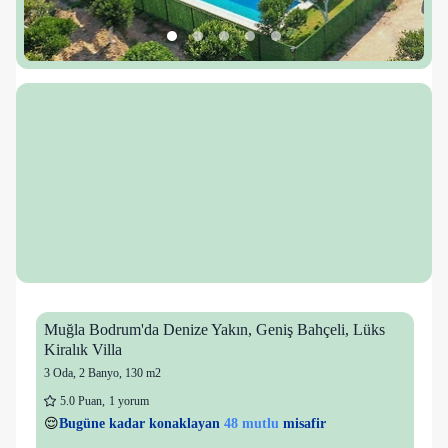
Muğla Bodrum'da Denize Yakın, Geniş Bahçeli, Lüks
Kiralık Villa
3 Oda
,
2 Banyo
, 130 m2
5.0
Puan
,
1 yorum
38 kişi
48 mutlu
👀
Son 1 saatte
50 kişi
görüntüledi