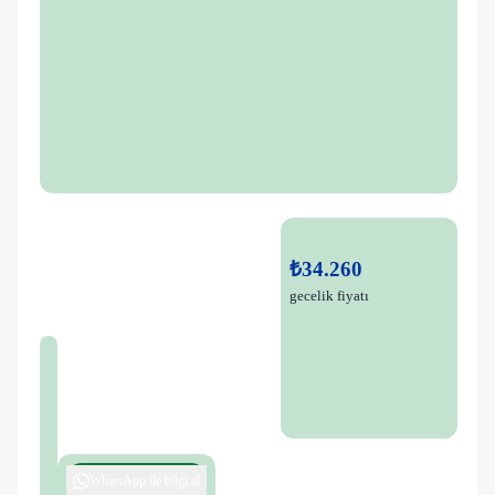
₺34.260
gecelik fiyatı
WhatsApp ile bilgi al