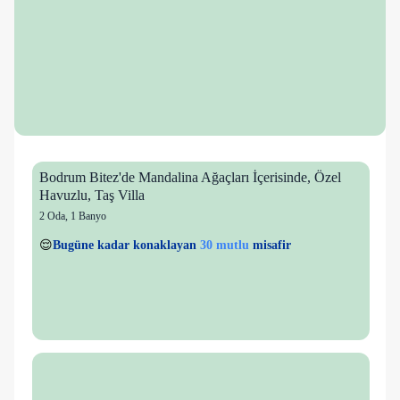
Bodrum Bitez'de Mandalina Ağaçları İçerisinde, Özel
Havuzlu, Taş Villa
2 Oda
,
1 Banyo
34 kişi
30 mutlu
👀
Son 1 saatte
27 kişi
görüntüledi