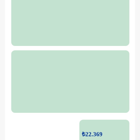
₺22.369