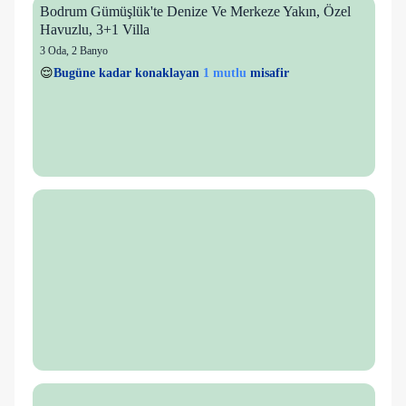
Bodrum Gümüşlük'te Denize Ve Merkeze Yakın, Özel
Havuzlu, 3+1 Villa
3 Oda
,
2 Banyo
1 mutlu
👀
Son 1 saatte
26 kişi
görüntüledi