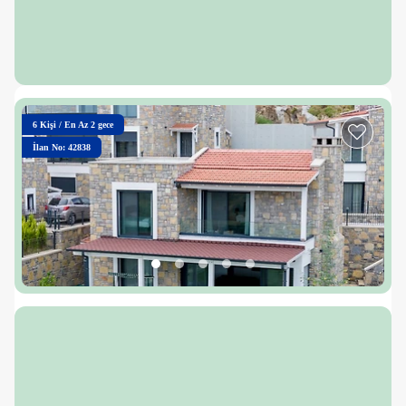
6
Kişi
/
En Az 2 gece
İlan No: 42838