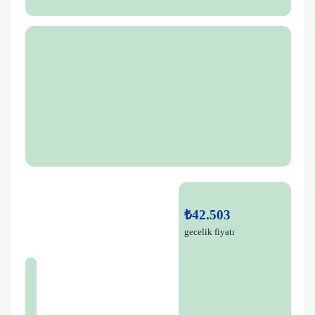
₺42.503
gecelik fiyatı