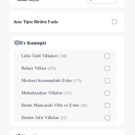
Çamköy
(
11
)
Eldirek
(
11
)
Aynı Tipte Birden Fazla
Cumhuriyet
(
10
)
Bozyer
(
8
)
Ev Konsepti
Kızılbel
(
7
)
Lüks Tatil Villaları
(
748
)
Patlangıç
(
7
)
Balayı Villası
(
295
)
Karakeçililer
(
6
)
Merkezi Konumdaki Evler
(
573
)
Cami
(
5
)
Muhafazakar Villalar
(
221
)
Menteşeoğlu
(
4
)
Deniz Manzaralı Villa ve Evler
(
59
)
Pazaryeri
(
4
)
Denize Sıfır Villalar
(
17
)
Çatalarık
(
3
)