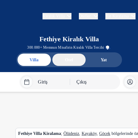
Kiralık Villa
Oteller
Yat Kiralama
Fethiye Kiralık Villa
300.000+ Memnun Misafirin Kiralık Villa Tercihi
Villa
Otel
Yat
Giriş
Çıkış
Fethiye Villa Kiralama
;
Ölüdeniz
,
Kayaköy
,
Göcek
bölgelerinde öz