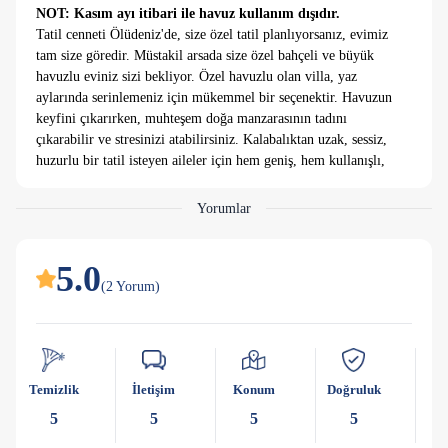
NOT: Kasım ayı itibari ile havuz kullanım dışıdır.
Tatil cenneti Ölüdeniz'de, size özel tatil planlıyorsanız, evimiz
tam size göredir. Müstakil arsada size özel bahçeli ve büyük
havuzlu eviniz sizi bekliyor. Özel havuzlu olan villa, yaz
aylarında serinlemeniz için mükemmel bir seçenektir. Havuzun
keyfini çıkarırken, muhteşem doğa manzarasının tadını
çıkarabilir ve stresinizi atabilirsiniz. Kalabalıktan uzak, sessiz,
huzurlu bir tatil isteyen aileler için hem geniş, hem kullanışlı,
hem de ekonomik tatil planlayanlar için baştan sona kadar
transferiniz olsun. Sosyal aktiviteler veya turlarda yardımcı
Yorumlar
oluruz. Denize, barlar sokağına ve merkeze çok yakındır.
Sosyal aktivite yapmak isteyenler için veya kafasını dinlemek
için doğru adresidir Fethiye'dir.
5.0
Fethiye'nin huzur dolu doğasında, özel havuzlu ve şık bir villa
(
2
Yorum
)
arıyorsanız, bu villa sizin için mükemmel bir seçenektir.
Ailenizle veya arkadaşlarınızla unutulmaz bir tatil deneyimi
yaşamak için bu villada konaklayabilirsiniz.
Temizlik
İletişim
Konum
Doğruluk
Ka
Girişte 3.000₺ hasar depozitosu ve 3.500₺ temizlik ücreti
alınmaktadır.
5
5
5
5