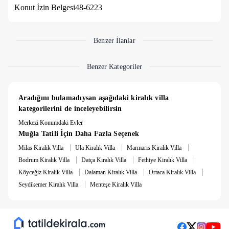
çok güzel tatil yaptık.. Pişman olmazsınız asla..
Konut İzin Belgesi
48-6223
ismail y.
Benzer İlanlar
Mükemmel
Benzer Kategoriler
Kesinlikle tavsiye ederim. 👍
MURAT Ç.
Aradığını bulamadıysan aşağıdaki kiralık villa 
kategorilerini de inceleyebilirsin
Merkezi Konumdaki Evler
Muğla Tatili İçin Daha Fazla Seçenek
|
|
|
Milas Kiralık Villa
Ula Kiralık Villa
Marmaris Kiralık Villa
|
|
|
Bodrum Kiralık Villa
Datça Kiralık Villa
Fethiye Kiralık Villa
|
|
|
Köyceğiz Kiralık Villa
Dalaman Kiralık Villa
Ortaca Kiralık Villa
|
Seydikemer Kiralık Villa
Menteşe Kiralık Villa