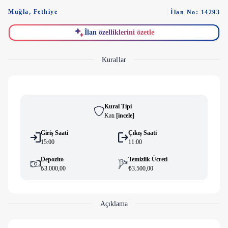
Muğla
,
Fethiye
İlan No: 14293
İlan özelliklerini özetle
Kurallar
Kural Tipi
Katı
[
i̇ncele
]
Giriş Saati
Çıkış Saati
15:00
11:00
Depozito
Temizlik Ücreti
₺3.000,00
₺3.500,00
Açıklama