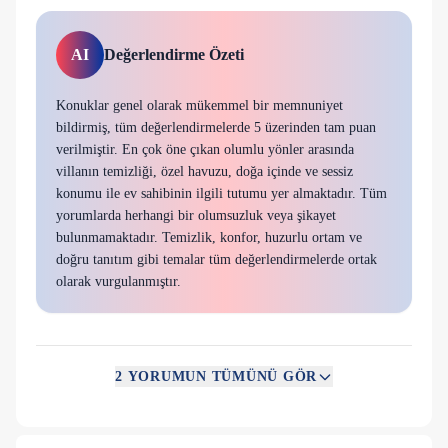
AI
Değerlendirme Özeti
Konuklar genel olarak mükemmel bir memnuniyet
bildirmiş, tüm değerlendirmelerde 5 üzerinden tam puan
verilmiştir. En çok öne çıkan olumlu yönler arasında
villanın temizliği, özel havuzu, doğa içinde ve sessiz
konumu ile ev sahibinin ilgili tutumu yer almaktadır. Tüm
yorumlarda herhangi bir olumsuzluk veya şikayet
bulunmamaktadır. Temizlik, konfor, huzurlu ortam ve
doğru tanıtım gibi temalar tüm değerlendirmelerde ortak
olarak vurgulanmıştır.
2
YORUMUN TÜMÜNÜ GÖR
Mükemmel
Gerçekten çok temiz nezih harika bir villa geniş Ev sahibi
onur beye çok teşekkürler çok ilgiliydi Kesinlikle öneririm