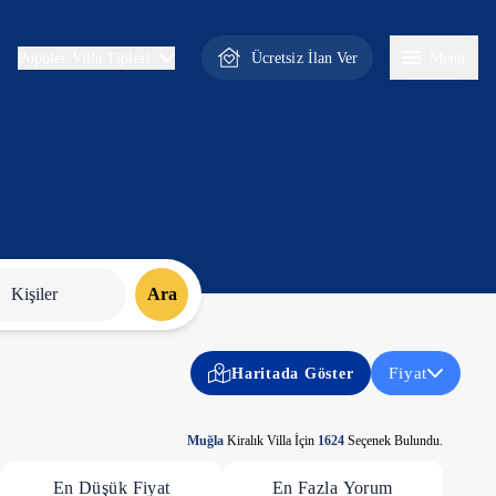
Ücretsiz İlan Ver
Menü
Popüler Villa Tipleri
Kişiler
Ara
Fiyat
Haritada Göster
Muğla
Kiralık Villa İçin
1624
Seçenek Bulundu.
En Düşük Fiyat
En Fazla Yorum