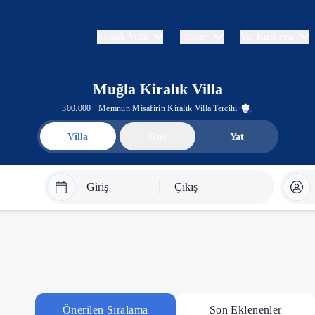
Kiralık Villa
Oteller
Yat Kiralama
Muğla Kiralık Villa
300.000+ Memnun Misafirin Kiralık Villa Tercihi
Villa
Otel
Yat
Giriş
Çıkış
Önerilen Sıralama
Son Eklenenler