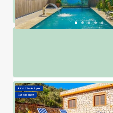
4
Kişi
/
En Az 3 gece
İlan No: 43189