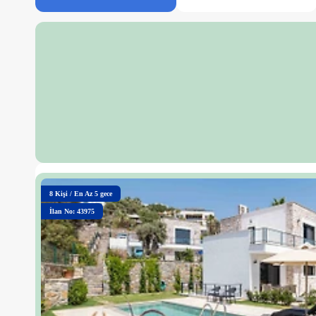
8
Kişi
/
En Az 5 gece
İlan No: 43975