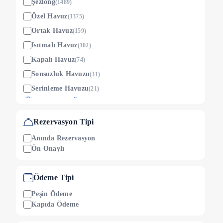
Şezlong
(
1489
)
Özel Havuz
(
1375
)
Ortak Havuz
(
159
)
Isıtmalı Havuz
(
102
)
Kapalı Havuz
(
74
)
Sonsuzluk Havuzu
(
31
)
Serinleme Havuzu
(
21
)
Çocuklara Özel
Çocuk Oyun Alanı
(
177
)
Rezervasyon Tipi
Ücretsiz Çocuk Yatağı
(
471
)
Anında Rezervasyon
Çocuk Havuzu
(
261
)
Ön Onaylı
Çocuk Yatağı (ücretli)
(
30
)
Mama Sandalyesi
Ödeme Tipi
(
447
)
Etkinlik
Peşin Ödeme
Kapıda Ödeme
Aquapark
(
39
)
Bilardo Masası
(
49
)