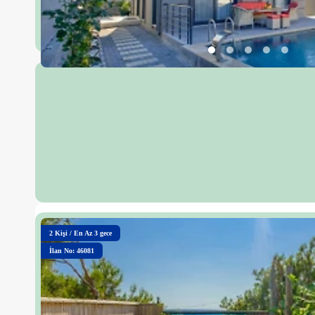
2
Kişi
/
En Az 3 gece
İlan No: 46081