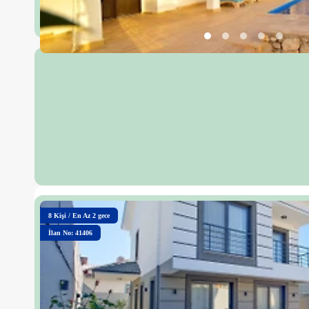
8
Kişi
/
En Az 2 gece
İlan No: 41406