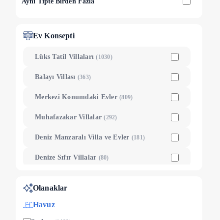
Aynı Tipte Birden Fazla
Ev Konsepti
Lüks Tatil Villaları
(
1030
)
Balayı Villası
(
363
)
Merkezi Konumdaki Evler
(
809
)
Muhafazakar Villalar
(
292
)
Deniz Manzaralı Villa ve Evler
(
181
)
Denize Sıfır Villalar
(
80
)
Olanaklar
Havuz