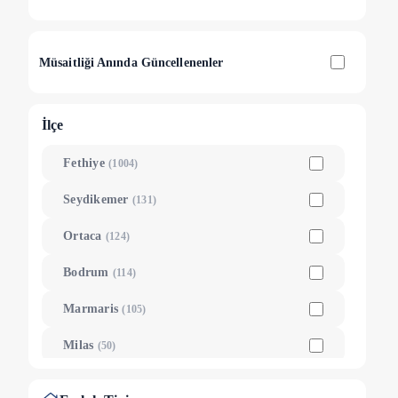
Müsaitliği Anında Güncellenenler
İlçe
Fethiye
(
1004
)
Seydikemer
(
131
)
Ortaca
(
124
)
Bodrum
(
114
)
Marmaris
(
105
)
Milas
(
50
)
Datça
(
31
)