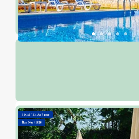
8
Kişi
/
En Az 7 gece
İlan No: 41626