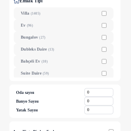
Emlak Tipi
Ula
(
20
)
Villa
(
1405
)
Dalaman
(
19
)
Ev
(
96
)
Köyceğiz
(
16
)
Bungalov
(
27
)
Menteşe
(
10
)
Dubleks Daire
(
13
)
Bahçeli Ev
(
10
)
Suite Daire
(
59
)
Oda
(
6
)
Oda sayısı
Tiny House
(
2
)
Banyo Sayısı
Otantik Taş Ev
(
5
)
Yatak Sayısı