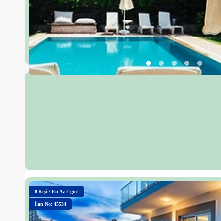
8
Kişi
/
En Az 2 gece
İlan No: 45534