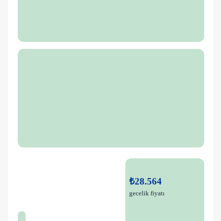
₺28.564
gecelik fiyatı