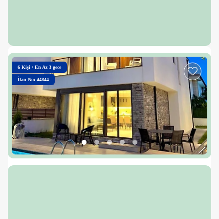
6
Kişi
/
En Az 3 gece
İlan No: 44844