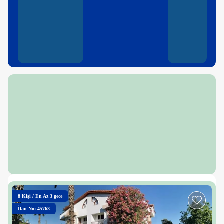
8
Kişi
/
En Az 3 gece
İlan No: 45763