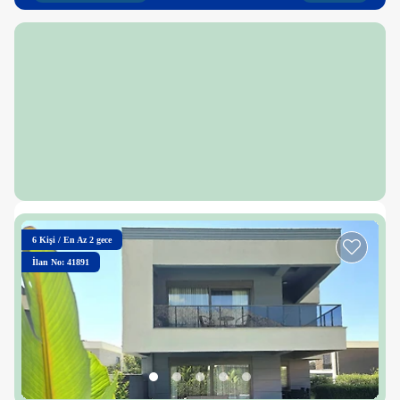
6
Kişi
/
En Az 2 gece
İlan No: 41891