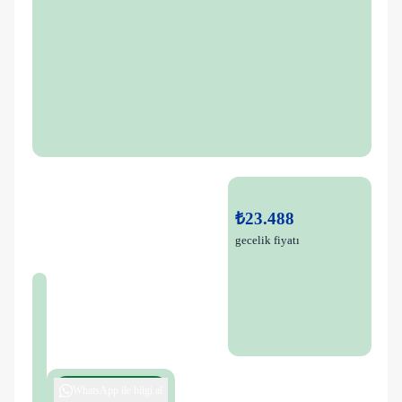
₺23.488
gecelik fiyatı
WhatsApp ile bilgi al