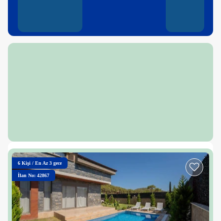
6
Kişi
/
En Az 3 gece
İlan No: 42867