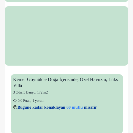
Kemer Göynük'te Doğa İçerisinde, Özel Havuzlu, Lüks
Villa
3 Oda
,
3 Banyo
, 172 m2
5.0
Puan
,
1 yorum
1 kişi
60 mutlu
👀
Son 1 saatte
25 kişi
görüntüledi