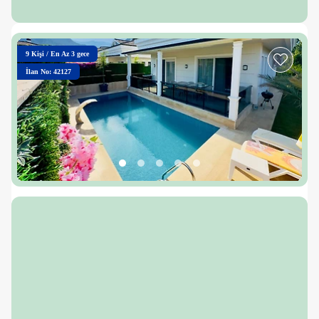
9
Kişi
/
En Az 3 gece
İlan No: 42127