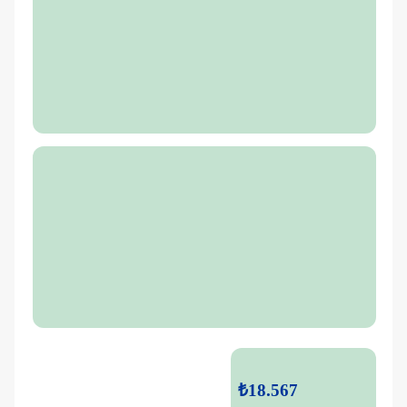
₺18.567