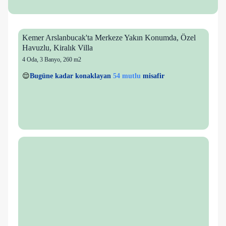
Kemer Arslanbucak'ta Merkeze Yakın Konumda, Özel
Havuzlu, Kiralık Villa
4 Oda
,
3 Banyo
, 260 m2
3 kişi
54 mutlu
👀
Son 1 saatte
51 kişi
görüntüledi