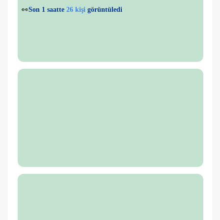
💙
1 kişi
favorilere ekledi