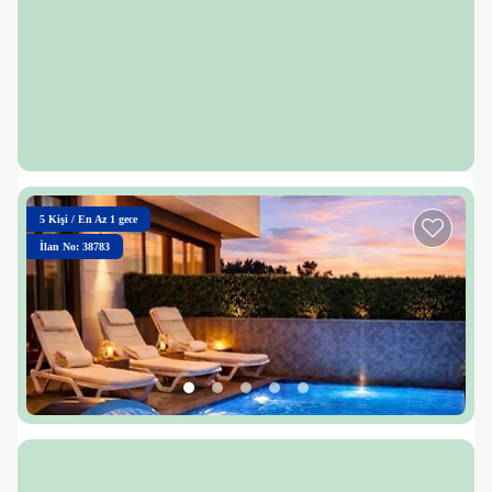
5
Kişi
/
En Az 1 gece
İlan No: 38783