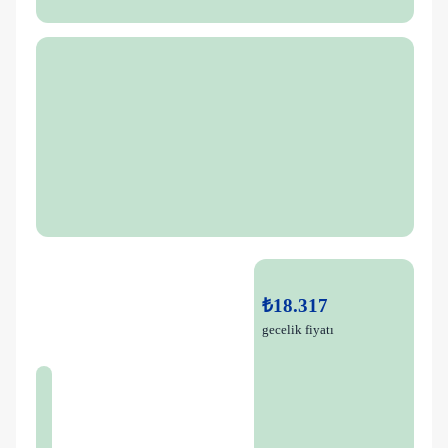
₺18.317
gecelik fiyatı