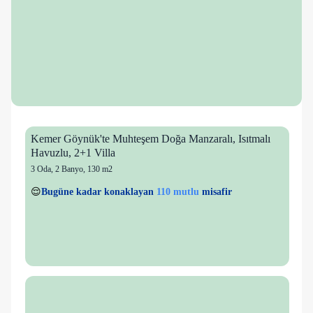
Kemer Göynük'te Muhteşem Doğa Manzaralı, Isıtmalı
Havuzlu, 2+1 Villa
3 Oda
,
2 Banyo
, 130 m2
12 kişi
110 mutlu
👀
Son 1 saatte
54 kişi
görüntüledi