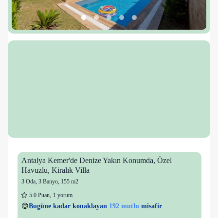
Antalya Kemer'de Denize Yakın Konumda, Özel
Havuzlu, Kiralık Villa
3 Oda
,
3 Banyo
, 155 m2
5.0
Puan
,
1 yorum
3 kişi
192 mutlu
👀
Son 1 saatte
35 kişi
görüntüledi