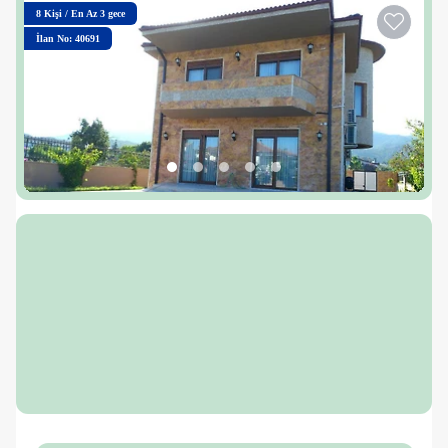
8
Kişi
/
En Az 3 gece
İlan No: 40691