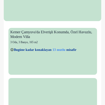
Kemer Çamyuva'da Elverişli Konumda, Özel Havuzlu,
Modern Villa
3 Oda
,
3 Banyo
, 165 m2
2 kişi
13 mutlu
👀
Son 1 saatte
40 kişi
görüntüledi