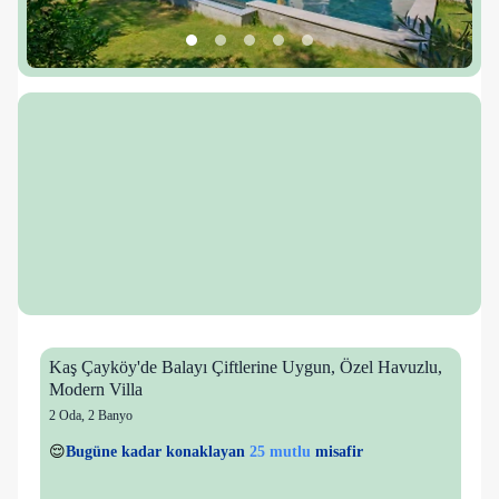
Kaş Çayköy'de Balayı Çiftlerine Uygun, Özel Havuzlu,
Modern Villa
2 Oda
,
2 Banyo
3 kişi
25 mutlu
👀
Son 1 saatte
53 kişi
görüntüledi