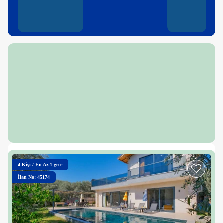
4
Kişi
/
En Az 1 gece
İlan No: 45174