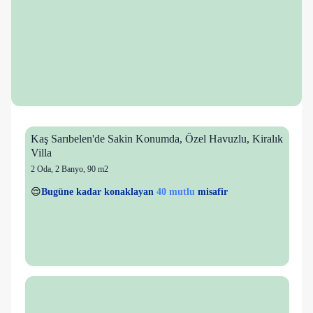
Kaş Sarıbelen'de Sakin Konumda, Özel Havuzlu, Kiralık
Villa
2 Oda
,
2 Banyo
, 90 m2
7 kişi
40 mutlu
👀
Son 1 saatte
41 kişi
görüntüledi