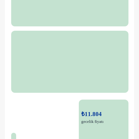
₺11.804
gecelik fiyatı