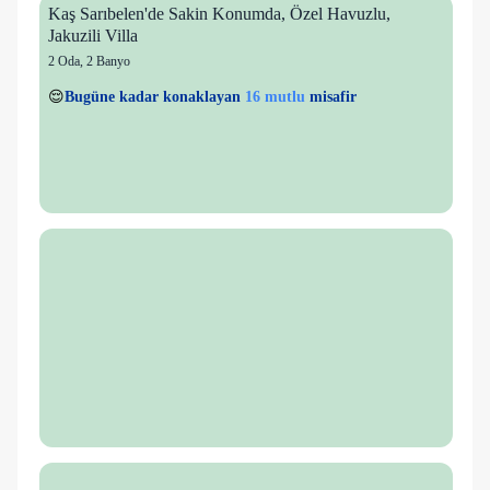
Kaş Sarıbelen'de Sakin Konumda, Özel Havuzlu,
Jakuzili Villa
2 Oda
,
2 Banyo
2 kişi
16 mutlu
👀
Son 1 saatte
43 kişi
görüntüledi