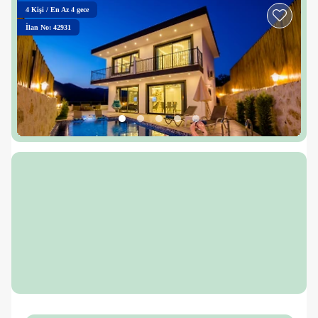
4
Kişi
/
En Az 4 gece
İlan No: 42931