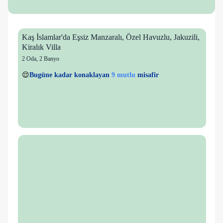
Kaş İslamlar'da Eşsiz Manzaralı, Özel Havuzlu, Jakuzili,
Kiralık Villa
2 Oda
,
2 Banyo
6 kişi
9 mutlu
👀
Son 1 saatte
40 kişi
görüntüledi