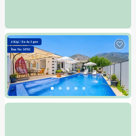
4
Kişi
/
En Az 3 gece
İlan No: 34762