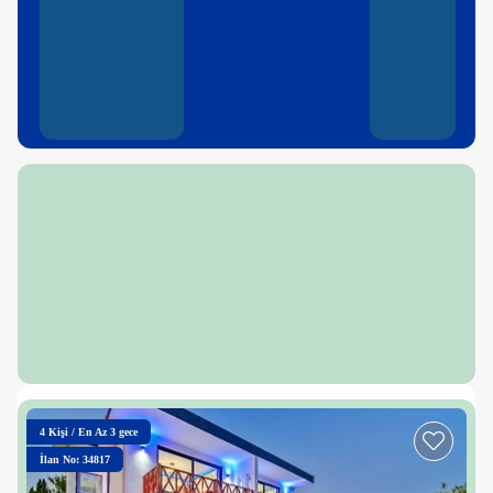
4
Kişi
/
En Az 3 gece
İlan No: 34817