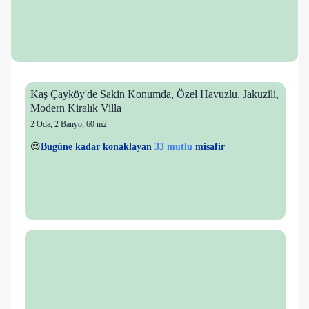
Kaş Çayköy'de Sakin Konumda, Özel Havuzlu, Jakuzili,
Modern Kiralık Villa
2 Oda
,
2 Banyo
, 60 m2
29 kişi
33 mutlu
👀
Son 1 saatte
25 kişi
görüntüledi