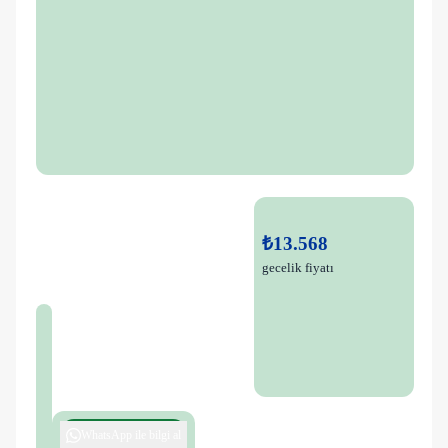
₺13.568
gecelik fiyatı
WhatsApp ile bilgi al