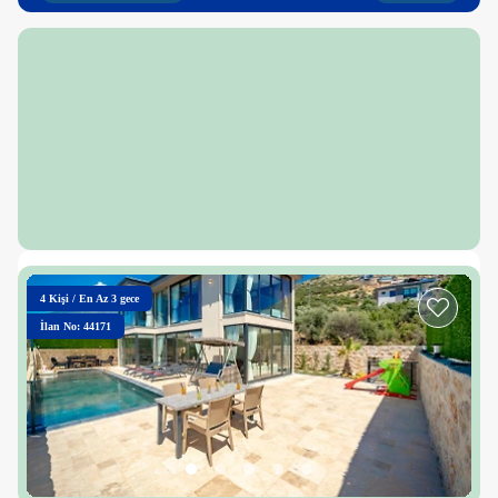
4
Kişi
/
En Az 3 gece
İlan No: 44171