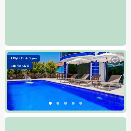
4
Kişi
/
En Az 3 gece
İlan No: 42249