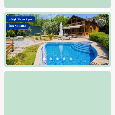
4
Kişi
/
En Az 3 gece
İlan No: 44182