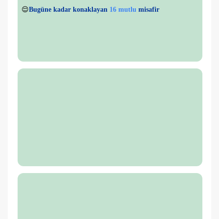
👀
Son 1 saatte
50 kişi
görüntüledi