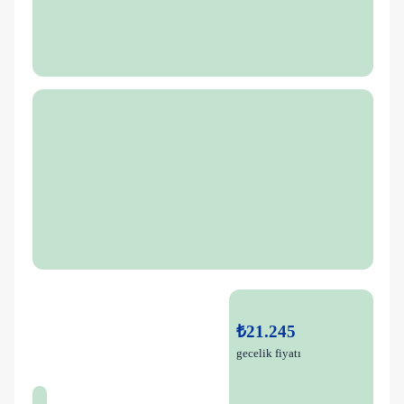
₺21.245
gecelik fiyatı