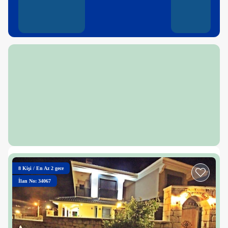
8
Kişi
/
En Az 2 gece
İlan No: 34067