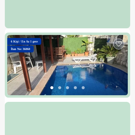
6
Kişi
/
En Az 1 gece
İlan No: 36060