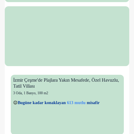
İzmir Çeşme'de Plajlara Yakın Mesafede, Özel Havuzlu,
Tatil Villası
3 Oda
,
1 Banyo
, 100 m2
72 kişi
613 mutlu
👀
Son 1 saatte
28 kişi
görüntüledi