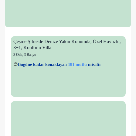
Çeşme Şifne'de Denize Yakın Konumda, Özel Havuzlu,
3+1, Konforlu Villa
3 Oda
,
3 Banyo
20 kişi
181 mutlu
👀
Son 1 saatte
40 kişi
görüntüledi