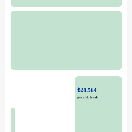
₺28.564
gecelik fiyatı