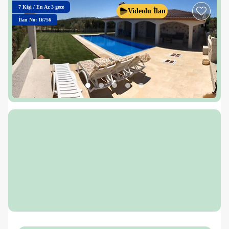
7
Kişi
/
En Az 3 gece
Videolu İlan
İlan No: 16756