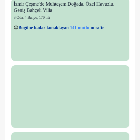
İzmir Çeşme'de Muhteşem Doğada, Özel Havuzlu,
Geniş Bahçeli Villa
3 Oda
,
4 Banyo
, 170 m2
36 kişi
141 mutlu
👀
Son 1 saatte
47 kişi
görüntüledi