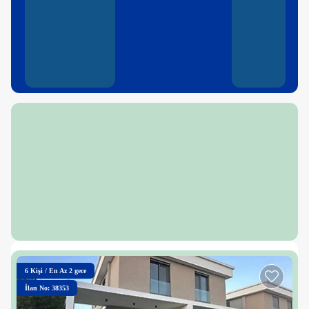
6
Kişi
/
En Az 2 gece
İlan No: 38353