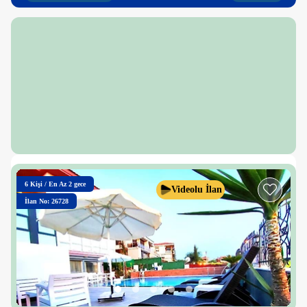
6
Kişi
/
En Az 2 gece
Videolu İlan
İlan No: 26728