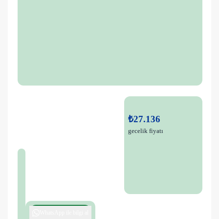
₺27.136
gecelik fiyatı
WhatsApp ile bilgi al