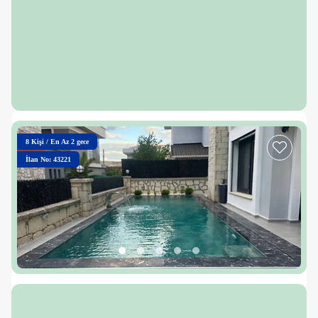
8
Kişi
/
En Az 2 gece
İlan No: 43221