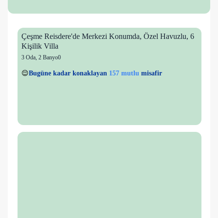
Çeşme Reisdere'de Merkezi Konumda, Özel Havuzlu, 6
Kişilik Villa
3 Oda
,
2 Banyo
0
17 kişi
157 mutlu
👀
Son 1 saatte
44 kişi
görüntüledi