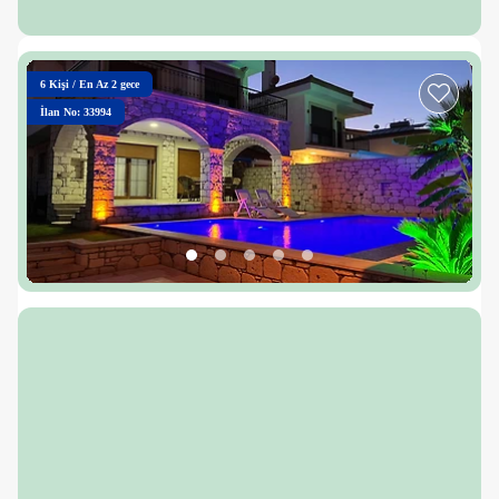
6
Kişi
/
En Az 2 gece
İlan No: 33994