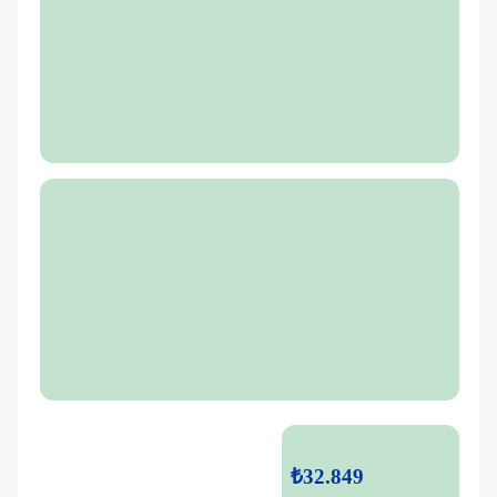
₺32.849