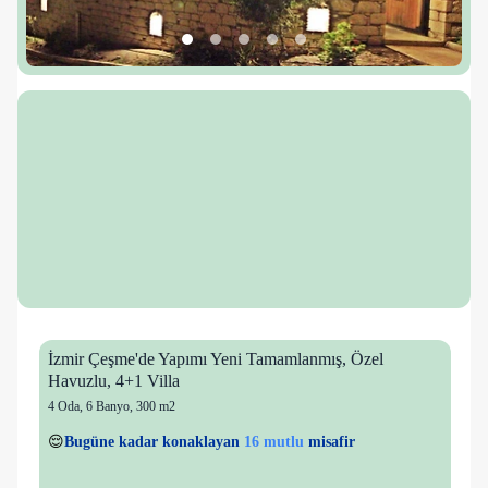
İzmir Çeşme'de Yapımı Yeni Tamamlanmış, Özel
Havuzlu, 4+1 Villa
4 Oda
,
6 Banyo
, 300 m2
5 kişi
16 mutlu
👀
Son 1 saatte
46 kişi
görüntüledi