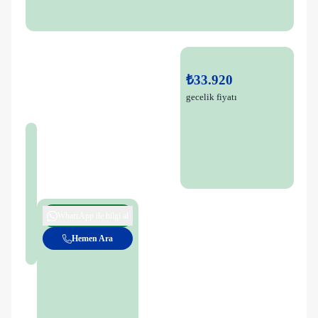
₺33.920
gecelik fiyatı
WhatsApp ile bilgi al
Hemen Ara