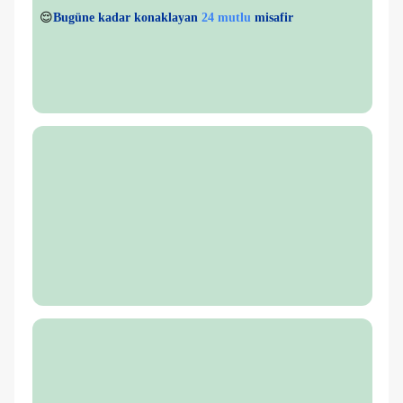
👀
Son 1 saatte
27 kişi
görüntüledi