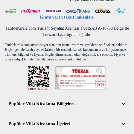
Vergilendirme & Faturalandırma
12 aya varan taksit imkanları!
TatildeKirala.com Turizm Seyahat Acentası TÜRSAB A-10758 Belge ile
Turizm Bakanlığına bağlıdır.
TatildeKirala.com sitesinde yer alan tüm metin, resim ve içeriklerin telif hakları saklıdır.
Hiçbir şekilde basılı veya elektronik bir ortamda izinsiz kullanılamaz ve kopyalanamaz.
Tüm otel bilgileri ve fiyatlar bilgilendirme amaçlı olup, değişiklik arz edebilir. Fiyat ve
bilgi yanlışlıklarından TatildeKirala.com sorumlu tutulmaz.
Popüler Villa Kiralama Bölgeleri
Antalya Kiralık Villa
Popüler Villa Kiralama İlçeleri
Muğla Kiralık Villa