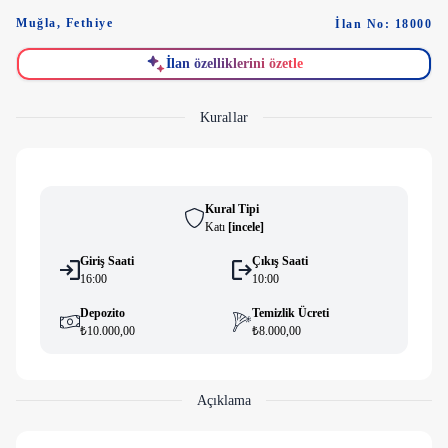
Muğla
,
Fethiye
İlan No: 18000
İlan özelliklerini özetle
Kurallar
Kural Tipi
Katı
[
i̇ncele
]
Giriş Saati
Çıkış Saati
16:00
10:00
Depozito
Temizlik Ücreti
₺10.000,00
₺8.000,00
Açıklama