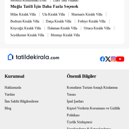
Merkezi Konumdaki Evler
Lüks Tatil Villaları
Muğla Tatili İçin Daha Fazla Seçenek
|
|
|
Milas Kiralık Villa
Ula Kiralık Villa
Marmaris Kiralık Villa
|
|
|
Bodrum Kiralık Villa
Datça Kiralık Villa
Fethiye Kiralık Villa
|
|
|
Köyceğiz Kiralık Villa
Dalaman Kiralık Villa
Ortaca Kiralık Villa
|
Seydikemer Kiralık Villa
Menteşe Kiralık Villa
Kurumsal
Önemli Bilgiler
Hakkımızda
Konutların Turizm Amaçlı Kiralanma
Yardım
Yasası
İlan Sahibi Bilgilendirme
İptal Şartları
Blog
Kişisel Verilerin Korunması ve Gizlilik
Politikası
Üyelik Sözleşmesi