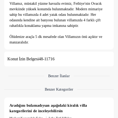
Villamız, müstakil yüzme havuzlu evimiz, Fethiye'nin Ovacık
mevkiinde yüksek konumda bulunmaktadır. Modern mimariye
sahip bu villamızda 4 adet yatak odası bulunmaktadır. Her
odasında kendine ait banyosu bulunan villamızda 4 farklı çift
rahatlıkla konaklama yapma imkanına sahiptir.
Ölüdenize araçla 5 dk mesafede olan Villamızın önü açıktır ve
manzaralıdır.
Konforlu ve kaliteli olan villamızda konaklama yapabilecek
maksimum kişi sayısı 8'dir. Eğlence mekanlarıyla ünlü
Konut İzin Belgesi
48-11716
Hisarönü mevkisine oldukça yakın olan villamız, Fethiyenin
keyfini doyasıya çıkarmanız için her türlü donanıma sahiptir.
Villaya girişte 20 basamak bulunmaktadır.
Benzer İlanlar
Benzer Kategoriler
Aradığını bulamadıysan aşağıdaki kiralık villa 
kategorilerini de inceleyebilirsin
|