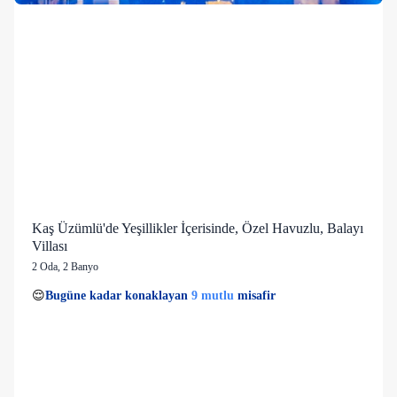
Kaş Üzümlü'de Yeşillikler İçerisinde, Özel Havuzlu, Balayı
Villası
2 Oda
,
2 Banyo
6 kişi
9 mutlu
👀
Son 1 saatte
40 kişi
görüntüledi