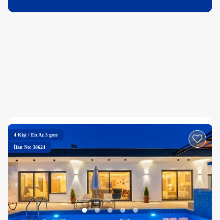
4
Kişi
/
En Az 3 gece
İlan No: 38624