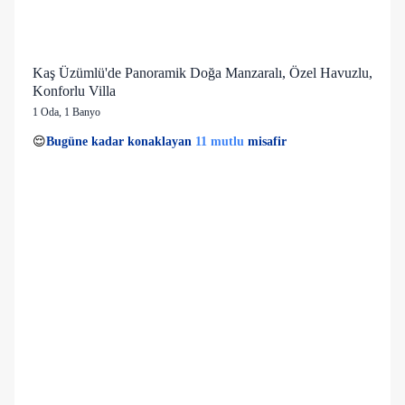
Kaş Üzümlü'de Panoramik Doğa Manzaralı, Özel Havuzlu,
Konforlu Villa
1 Oda
,
1 Banyo
1 kişi
11 mutlu
👀
Son 1 saatte
37 kişi
görüntüledi