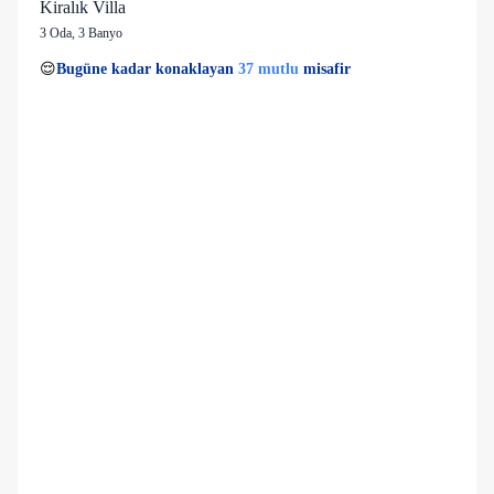
Kiralık Villa
3 Oda
,
3 Banyo
2 kişi
37 mutlu
👀
Son 1 saatte
33 kişi
görüntüledi