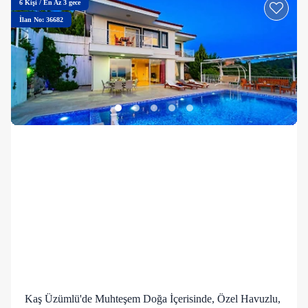
6
Kişi
/
En Az 3 gece
İlan No: 36682
Kaş Üzümlü'de Muhteşem Doğa İçerisinde, Özel Havuzlu,