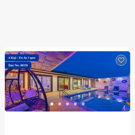
4
Kişi
/
En Az 3 gece
İlan No: 40310