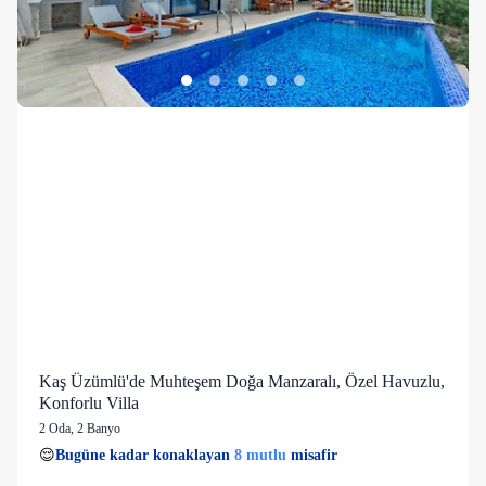
Kaş Üzümlü'de Muhteşem Doğa Manzaralı, Özel Havuzlu,
Konforlu Villa
2 Oda
,
2 Banyo
8 mutlu
👀
Son 1 saatte
33 kişi
görüntüledi