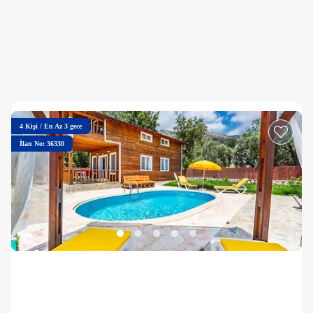
4
Kişi
/
En Az 3 gece
İlan No: 36330