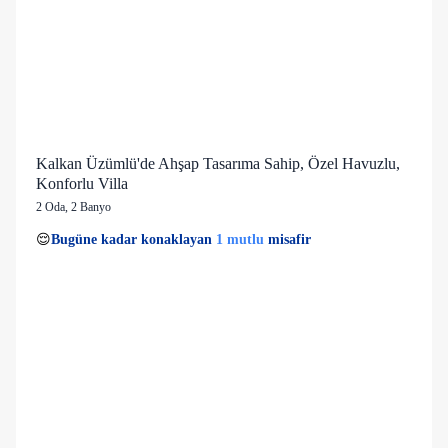
Kalkan Üzümlü'de Ahşap Tasarıma Sahip, Özel Havuzlu,
Konforlu Villa
2 Oda
,
2 Banyo
2 kişi
1 mutlu
👀
Son 1 saatte
28 kişi
görüntüledi