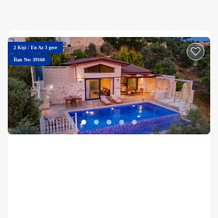
2
Kişi
/
En Az 3 gece
İlan No: 39160