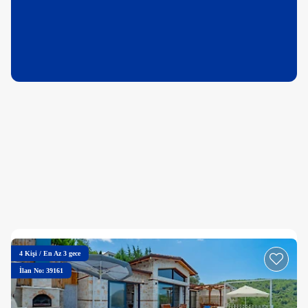
4
Kişi
/
En Az 3 gece
İlan No: 39161