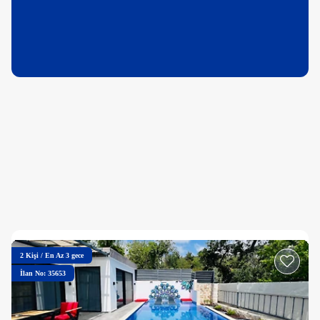
2
Kişi
/
En Az 3 gece
İlan No: 35653