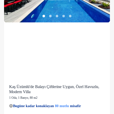
Kaş Üzümlü'de Balayı Çiftlerine Uygun, Özel Havuzlu,
Modern Villa
1 Oda
,
1 Banyo
, 80 m2
41 kişi
80 mutlu
👀
Son 1 saatte
53 kişi
görüntüledi