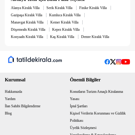
|
|
|
Alanya Kiralık Villa
Serik Kiralık Villa
Finike Kiralık Villa
|
|
Gazipaşa Kiralık Villa
Kumluca Kiralık Villa
|
|
Manavgat Kiralık Villa
Kemer Kiralık Villa
|
|
Döşemealtı Kiralık Villa
Kepez Kiralık Villa
|
|
Konyaaltı Kiralık Villa
Kaş Kiralık Villa
Demre Kiralık Villa
Kurumsal
Önemli Bilgiler
Hakkımızda
Konutların Turizm Amaçlı Kiralanma
Yardım
Yasası
İlan Sahibi Bilgilendirme
İptal Şartları
Blog
Kişisel Verilerin Korunması ve Gizlilik
Politikası
Üyelik Sözleşmesi