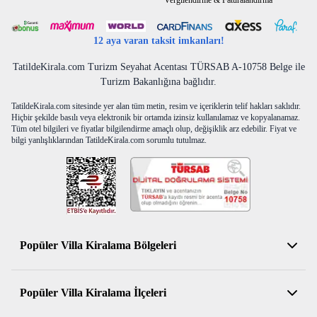
Vergilendirme & Faturalandırma
12 aya varan taksit imkanları!
TatildeKirala.com Turizm Seyahat Acentası TÜRSAB A-10758 Belge ile
Turizm Bakanlığına bağlıdır.
TatildeKirala.com sitesinde yer alan tüm metin, resim ve içeriklerin telif hakları saklıdır.
Hiçbir şekilde basılı veya elektronik bir ortamda izinsiz kullanılamaz ve kopyalanamaz.
Tüm otel bilgileri ve fiyatlar bilgilendirme amaçlı olup, değişiklik arz edebilir. Fiyat ve
bilgi yanlışlıklarından TatildeKirala.com sorumlu tutulmaz.
Popüler Villa Kiralama Bölgeleri
Antalya Kiralık Villa
Popüler Villa Kiralama İlçeleri
Muğla Kiralık Villa