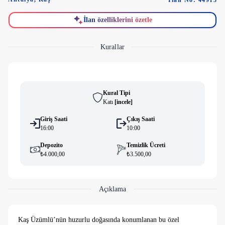
İlan No: 44913
İlan özelliklerini özetle
Kurallar
Kural Tipi
Katı
[
i̇ncele
]
Giriş Saati
Çıkış Saati
16:00
10:00
Depozito
Temizlik Ücreti
₺4.000,00
₺3.500,00
Açıklama
Kaş Üzümlü’nün huzurlu doğasında konumlanan bu özel