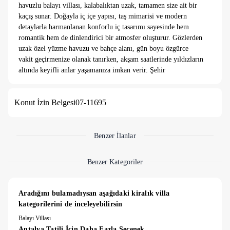
havuzlu balayı villası, kalabalıktan uzak, tamamen size ait bir
kaçış sunar. Doğayla iç içe yapısı, taş mimarisi ve modern
detaylarla harmanlanan konforlu iç tasarımı sayesinde hem
romantik hem de dinlendirici bir atmosfer oluşturur. Gözlerden
uzak özel yüzme havuzu ve bahçe alanı, gün boyu özgürce
vakit geçirmenize olanak tanırken, akşam saatlerinde yıldızların
altında keyifli anlar yaşamanıza imkan verir. Şehir
gürültüsünden uzak, sakinlik arayan çiftler için ideal olan bu
villa, balayı tatilinizi unutulmaz kılacak tüm detayları özenle
Konut İzin Belgesi
07-11695
sunar.
7 gece altındaki konaklamalarda 3.500 TL temizlik ücreti
alınmaktadır.
Benzer İlanlar
Benzer Kategoriler
Aradığını bulamadıysan aşağıdaki kiralık villa 
kategorilerini de inceleyebilirsin
Balayı Villası
Antalya Tatili İçin Daha Fazla Seçenek