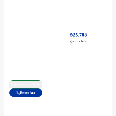
₺25.708
gecelik fiyatı
WhatsApp ile bilgi al
Hemen Ara