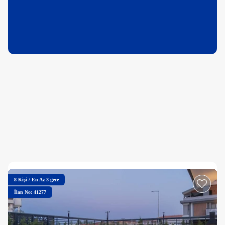
8
Kişi
/
En Az 3 gece
İlan No: 41277