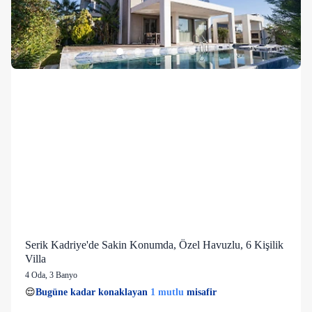
Serik Kadriye'de Sakin Konumda, Özel Havuzlu, 6 Kişilik
Villa
4 Oda
,
3 Banyo
1 mutlu
👀
Son 1 saatte
26 kişi
görüntüledi