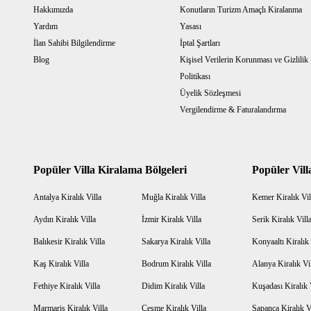
Hakkımızda
Konutların Turizm Amaçlı Kiralanma
Yardım
Yasası
İlan Sahibi Bilgilendirme
İptal Şartları
Blog
Kişisel Verilerin Korunması ve Gizlilik
Politikası
Üyelik Sözleşmesi
Vergilendirme & Faturalandırma
Popüler Villa Kiralama Bölgeleri
Popüler Vill
Antalya Kiralık Villa
Muğla Kiralık Villa
Kemer Kiralık Vil
Aydın Kiralık Villa
İzmir Kiralık Villa
Serik Kiralık Vill
Balıkesir Kiralık Villa
Sakarya Kiralık Villa
Konyaaltı Kiralık 
Kaş Kiralık Villa
Bodrum Kiralık Villa
Alanya Kiralık Vi
Fethiye Kiralık Villa
Didim Kiralık Villa
Kuşadası Kiralık 
Marmaris Kiralık Villa
Çeşme Kiralık Villa
Sapanca Kiralık V