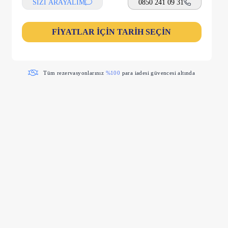
SİZİ ARAYALIM
0850 241 09 31
FİYATLAR İÇİN TARİH SEÇİN
Tüm rezervasyonlarınız
%100
para iadesi güvencesi altında