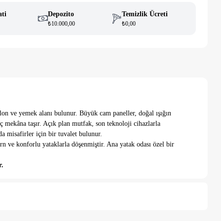
ati
Depozito
Temizlik Ücreti
₺10.000,00
₺0,00
lon ve yemek alanı bulunur. Büyük cam paneller, doğal ışığın
 mekâna taşır. Açık plan mutfak, son teknoloji cihazlarla
a misafirler için bir tuvalet bulunur.
rn ve konforlu yataklarla döşenmiştir. Ana yatak odası özel bir
r.
. Havuz etrafında şezlonglar ve oturma grupları vardır, bu da dış
aklarıyla tatiliniz veya uzun süreli konaklamanız için mükemmel bir