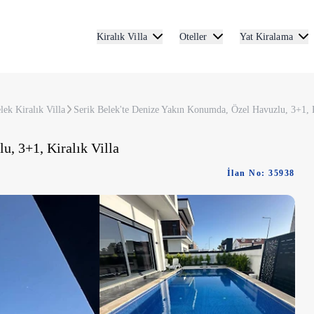
Kiralık Villa
Oteller
Yat Kiralama
lek Kiralık Villa
Serik Belek'te Denize Yakın Konumda, Özel Havuzlu, 3+1, K
u, 3+1, Kiralık Villa
İlan No: 35938