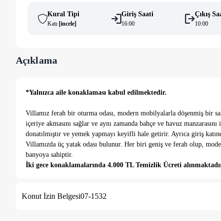
Kural Tipi
Giriş Saati
Çıkış Sa
Katı
[
i̇ncele
]
16:00
10:00
Açıklama
*Yalnızca aile konaklaması kabul edilmektedir.
Villamız ferah bir oturma odası, modern mobilyalarla döşenmiş bir sa
içeriye akmasını sağlar ve aynı zamanda bahçe ve havuz manzarasını iç
donatılmıştır ve yemek yapmayı keyifli hale getirir. Ayrıca giriş katınd
Villamızda üç yatak odası bulunur. Her biri geniş ve ferah olup, mode
banyoya sahiptir.
İki gece konaklamalarında 4.000 TL Temizlik Ücreti alınmaktadı
Dış mekânda, geniş bir özel yüzme havuzu ve güneşlenme alanı bulunur
mekânda dinlenme ve eğlence için ideal bir ortam sağlar.
Konut İzin Belgesi
07-1532
Serik Belek'teki bu villa, özel konumu, modern tasarımı ve lüks olan
seçenek sunar.