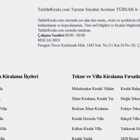
TatildeKirala.com Turizm Seyahat Acentası TÜRSAB A-10
TatildeKirala.com sitesinde yer alan tüm metin, resim ve içeriklerin teli
kullanılamaz ve kopyalanamaz. Tüm otel bilgileri ve fiyatlar bilgilendir
TatildeKirala.com sorumlu tutulmaz.
Çalışma Saatleri
09:00 - 00:00
0850 241 0931
Paragon Tower Kızılırmak Mah. 1445 Sok. No:2/1 Kat:16 No: 85, Ç
a Kiralama İlçeleri
Tekne ve Villa Kiralama Fırsatla
la
Muhafazakar Kiralık Villalar
Kiralık Balayı
a
Tekne Kiralama, Kiralık Yat
Muğla Tekne
Villa
Bodrum Tekne Kiralama
Fethiye Tekn
lla
Kiralık Havuzlu Villa
Bahçeli Vill
Villa
Kalkan Kiralık Villa
Yalıkavak Kir
illa
Kiralık Yazlık
2026 Resmi T