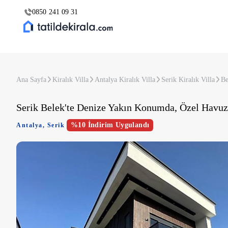
0850 241 09 31
Ana Sayfa
Kiralık Villa
Antalya Kiralık Villa
Serik Kiralık Villa
Be
Serik Belek'te Denize Yakın Konumda, Özel Havuzl
%10 İndirim Uygulandı
Antalya
,
Serik