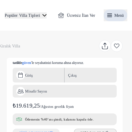
Ücretsiz İlan Ver
Menü
Popüler Villa Tipleri
iralık Villa
tatilde
güven
'le seyahatinizi koruma altına alıyoruz.
Giriş
Çıkış
Misafir Sayısı
₺19.619,25
/
Ağustos gecelik fiyatı
Ödemenin %40’ını şimdi, kalanını kapıda öde.