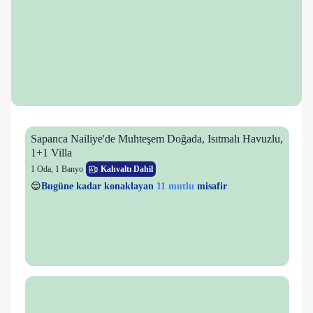
Sapanca Nailiye'de Muhteşem Doğada, Isıtmalı Havuzlu,
1+1 Villa
1 Oda
,
1 Banyo
Kahvaltı Dahil
11 mutlu
👀
Son 1 saatte
36 kişi
görüntüledi