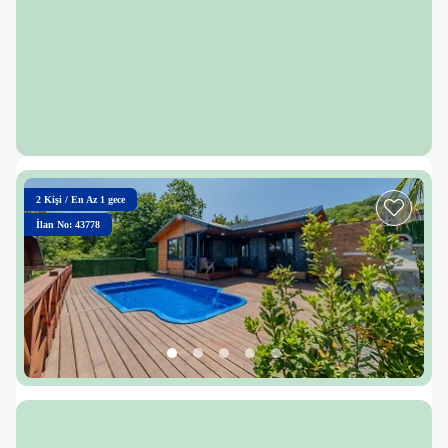
2
Kişi
/
En Az 1 gece
İlan No: 43778