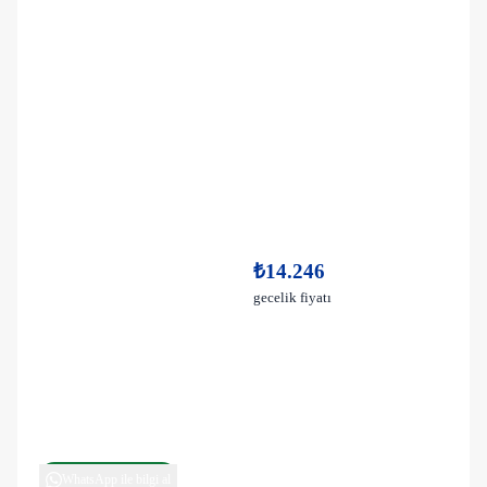
₺14.246
gecelik fiyatı
WhatsApp ile bilgi al