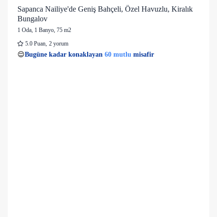
Sapanca Nailiye'de Geniş Bahçeli, Özel Havuzlu, Kiralık
Bungalov
1 Oda
,
1 Banyo
, 75 m2
5.0
Puan
,
2 yorum
11 kişi
60 mutlu
👀
Son 1 saatte
36 kişi
görüntüledi