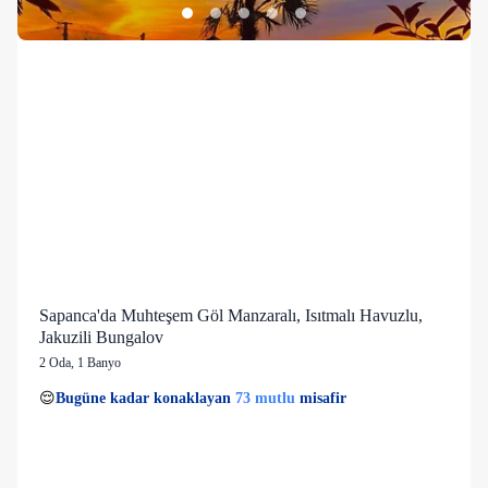
Sapanca'da Muhteşem Göl Manzaralı, Isıtmalı Havuzlu,
Jakuzili Bungalov
2 Oda
,
1 Banyo
17 kişi
73 mutlu
👀
Son 1 saatte
53 kişi
görüntüledi