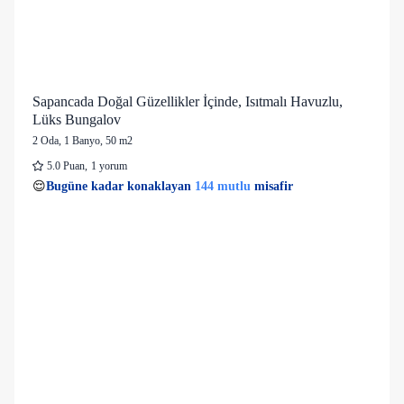
Sapancada Doğal Güzellikler İçinde, Isıtmalı Havuzlu,
Lüks Bungalov
2 Oda
,
1 Banyo
, 50 m2
5.0
Puan
,
1 yorum
23 kişi
144 mutlu
👀
Son 1 saatte
38 kişi
görüntüledi