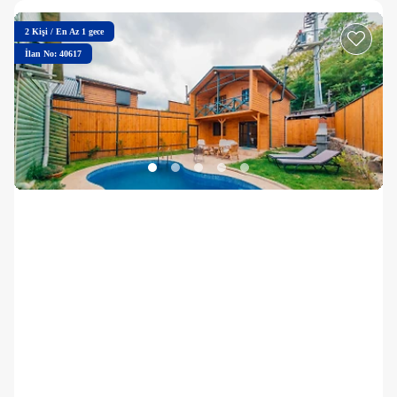
2
Kişi
/
En Az 1 gece
İlan No: 40617