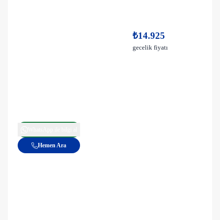
₺14.925
gecelik fiyatı
WhatsApp ile bilgi al
Hemen Ara