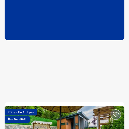
2
Kişi
/
En Az 1 gece
İlan No: 41021