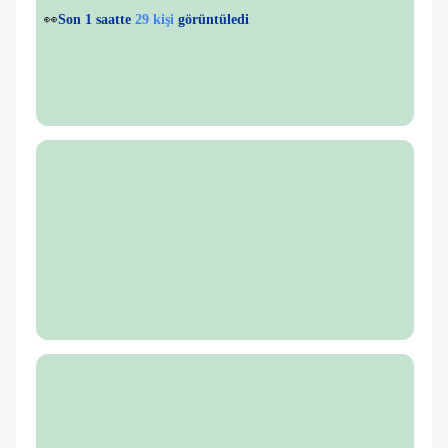
💙
4 kişi
favorilere ekledi