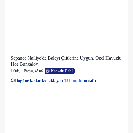
Sapanca Nailiye'de Balayı Çiftlerine Uygun, Özel Havuzlu,
Hoş Bungalov
1 Oda
,
1 Banyo
, 45 m2
Kahvaltı Dahil
4 kişi
121 mutlu
👀
Son 1 saatte
26 kişi
görüntüledi