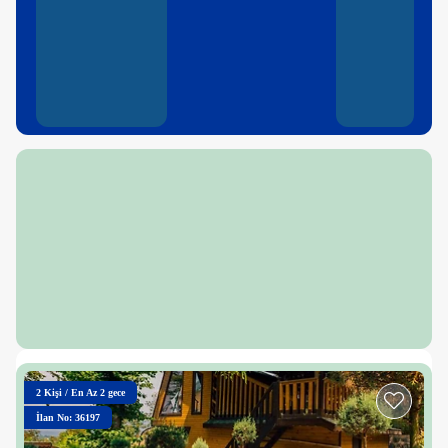
2
Kişi
/
En Az 2 gece
İlan No: 36197