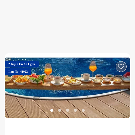
2
Kişi
/
En Az 1 gece
İlan No: 41022