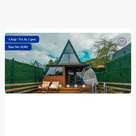
4
Kişi
/
En Az 2 gece
İlan No: 41301