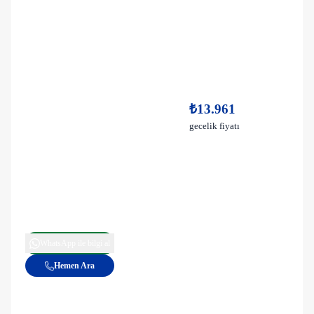
₺13.961
gecelik fiyatı
WhatsApp ile bilgi al
Hemen Ara