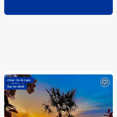
4
Kişi
/
En Az 2 gece
İlan No: 40218