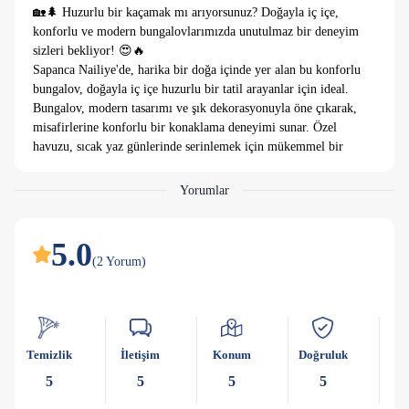
🏡🌲 Huzurlu bir kaçamak mı arıyorsunuz? Doğayla iç içe,
konforlu ve modern bungalovlarımızda unutulmaz bir deneyim
sizleri bekliyor! 😍🔥
Sapanca Nailiye'de, harika bir doğa içinde yer alan bu konforlu
bungalov, doğayla iç içe huzurlu bir tatil arayanlar için ideal.
Bungalov, modern tasarımı ve şık dekorasyonuyla öne çıkarak,
misafirlerine konforlu bir konaklama deneyimi sunar. Özel
havuzu, sıcak yaz günlerinde serinlemek için mükemmel bir
alan sağlarken, doğa manzarası eşliğinde keyifli zaman geçirme
imkanı sunar.
Yorumlar
Bungalovun iç mekanında, geniş ve rahat oturma alanları,
mutfak ve modern eşyalar bulunmaktadır. Ayrıca, doğa
manzarasına açılan geniş pencereleri sayesinde, ferah bir
5.0
atmosfer sağlar. Doğayla iç içe bir tatil deneyimi arayanlar için
(
2
Yorum
)
sessiz ve huzurlu bir ortam sunan bu bungalov, aileler, arkadaş
grupları ve romantik bir kaçamak yapmak isteyen çiftler için
uygundur.
Temizlik
İletişim
Konum
Doğruluk
Ka
Tek gece konaklamalarda havuz ısıtması açılmamaktadır.
En az 2 gece konaklamada açılmaktadır.
5
5
5
5