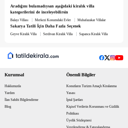
Aradığını bulamadıysan aşağıdaki kiralık villa 
kategorilerini de inceleyebilirsin
|
|
Balayı Villası
Merkezi Konumdaki Evler
Muhafazakar Villalar
Sakarya Tatili İçin Daha Fazla Seçenek
|
|
Geyve Kiralık Villa
Serdivan Kiralık Villa
Sapanca Kiralık Villa
Kurumsal
Önemli Bilgiler
Hakkımızda
Konutların Turizm Amaçlı Kiralanma
Yardım
Yasası
İlan Sahibi Bilgilendirme
İptal Şartları
Blog
Kişisel Verilerin Korunması ve Gizlilik
Politikası
Üyelik Sözleşmesi
Vergilendirme & Faturalandırma