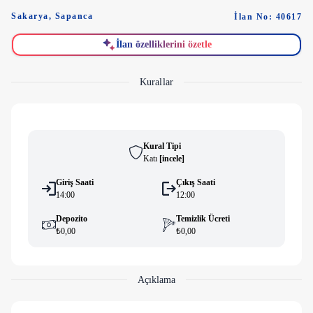
Sakarya
,
Sapanca
İlan No: 40617
İlan özelliklerini özetle
Kurallar
Kural Tipi
Katı
[
i̇ncele
]
Giriş Saati
Çıkış Saati
14:00
12:00
Depozito
Temizlik Ücreti
₺0,00
₺0,00
Açıklama