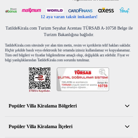
12 aya varan taksit imkanları!
TatildeKirala.com Turizm Seyahat Acentası TÜRSAB A-10758 Belge ile
Turizm Bakanlığına bağlıdır.
TatildeKirala.com sitesinde yer alan tüm metin, resim ve içeriklerin telif hakları saklıdır.
Hiçbir şekilde basılı veya elektronik bir ortamda izinsiz kullanılamaz ve kopyalanamaz.
Tüm otel bilgileri ve fiyatlar bilgilendirme amaçlı olup, değişiklik arz edebilir. Fiyat ve
bilgi yanlışlıklarından TatildeKirala.com sorumlu tutulmaz.
Popüler Villa Kiralama Bölgeleri
Antalya Kiralık Villa
Popüler Villa Kiralama İlçeleri
Muğla Kiralık Villa
Aydın Kiralık Villa