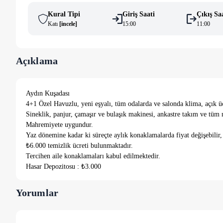
Kural Tipi
Giriş Saati
Çıkış Sa
Katı
[
i̇ncele
]
15:00
11:00
Açıklama
Aydın Kuşadası
4+1 Özel Havuzlu, yeni eşyalı, tüm odalarda ve salonda klima, açık ü
Sineklik, panjur, çamaşır ve bulaşık makinesi, ankastre takım ve tüm 
Mahremiyete uygundur.
Yaz dönemine kadar ki süreçte aylık konaklamalarda fiyat değişebilir,
₺6.000 temizlik ücreti bulunmaktadır.
Tercihen aile konaklamaları kabul edilmektedir.
Hasar Depozitosu : ₺3.000
Yorumlar