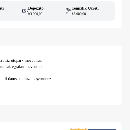
ati
Depozito
Temizlik Ücreti
₺3.000,00
₺6.000,00
cretsiz otopark mevcuttur.
mutfak eşyaları mevcuttur.
 tatil danışmanınıza başvurunuz.