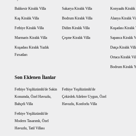
Balıkesir Kiralık Villa
Sakarya Kiralık Villa
Konyaaltı Kiralık 
Kaş Kiralık Villa
Bodrum Kiralık Villa
Alanya Kiralık Vi
Fethiye Kiralık Villa
Didim Kiralık Villa
Kuşadası Kiralık 
Marmaris Kiralık Villa
Çeşme Kiralık Villa
Sapanca Kiralık V
Kuşadası Kiralık Yazlık
Datça Kiralık Vill
Fırsatları
Ortaca Kiralık Vil
Bodrum Kiralık Ya
Son Eklenen İlanlar
Fethiye Yeşilüzümlü'de Sakin
Fethiye Yeşilüzümlü'de
Konumda, Özel Havuzlu,
Çekirdek Ailelere Uygun, Özel
Bahçeli Villa
Havuzlu, Konforlu Villa
Fethiye Yeşilüzümlü'de
Modern Tasarımlı, Özel
Havuzlu, Tatil Villası