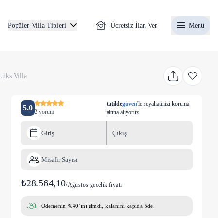
Ücretsiz İlan Ver
Menü
Popüler Villa Tipleri
Lüks Villa
tatilde
güven
'le seyahatinizi koruma
5.0
2 yorum
altına alıyoruz.
Giriş
Çıkış
Misafir Sayısı
₺28.564,10
/
Ağustos gecelik fiyatı
Ödemenin %40’ını şimdi, kalanını kapıda öde.