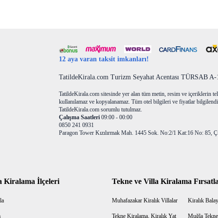
12 aya varan taksit imkanları!
TatildeKirala.com Turizm Seyahat Acentası TÜRSAB A-10
TatildeKirala.com sitesinde yer alan tüm metin, resim ve içeriklerin teli
kullanılamaz ve kopyalanamaz. Tüm otel bilgileri ve fiyatlar bilgilendir
TatildeKirala.com sorumlu tutulmaz.
Çalışma Saatleri
09:00 - 00:00
0850 241 0931
Paragon Tower Kızılırmak Mah. 1445 Sok. No:2/1 Kat:16 No: 85, Ç
a Kiralama İlçeleri
Tekne ve Villa Kiralama Fırsatla
la
Muhafazakar Kiralık Villalar
Kiralık Balayı
a
Tekne Kiralama, Kiralık Yat
Muğla Tekne