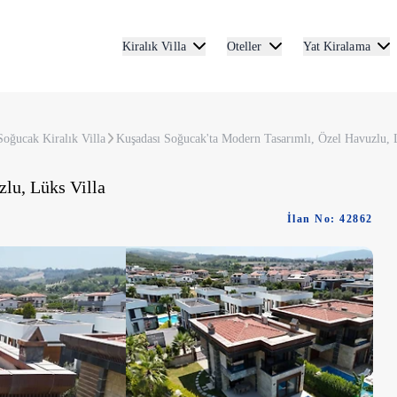
Kiralık Villa
Oteller
Yat Kiralama
Soğucak Kiralık Villa
Kuşadası Soğucak'ta Modern Tasarımlı, Özel Havuzlu, 
lu, Lüks Villa
İlan No: 42862