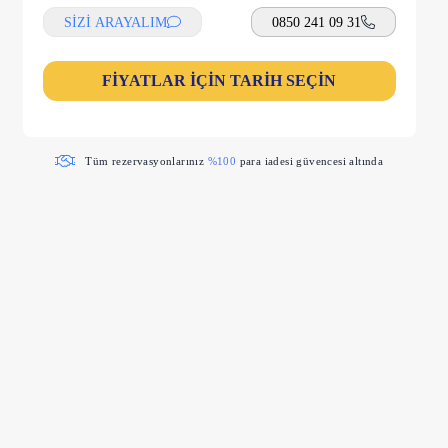
SİZİ ARAYALIM
0850 241 09 31
FİYATLAR İÇİN TARİH SEÇİN
Tüm rezervasyonlarınız
%100
para iadesi güvencesi altında