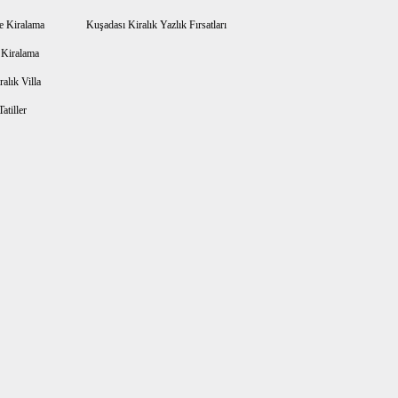
e Kiralama
Kuşadası Kiralık Yazlık Fırsatları
a Kiralama
alık Villa
atiller