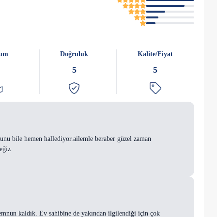
um
Doğruluk
Kalite/Fiyat
5
5
sorunu bile hemen hallediyor.ailemle beraber güzel zaman
eğiz
mnun kaldık. Ev sahibine de yakından ilgilendiği için çok