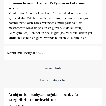
Sitemizin havuzu 1 Haziran 15 Eylül arası kullanıma
açıktır.
Villalarımız Kuşadası Güzelçamlı'da 32 villadan oluşan site
içerisindedir. Villalarımız denize 1 km, ülkemizin en zengin
botanik parkı olan Dilek yarımadası milli parkına 3 km
mesafededir. Mavi ile yeşilin en güzel şekilde buluştuğu
Güzelçamlı'da, Heredot'un dediği gibi gök yüzünün altının yer
yüzünün üstünün en güzel yerinde bulunan villalarımız da
keyifli bir tatil sizleri davet ediyoruz.
Villa, eşsiz güzelliklere sahip, dünyaca ünlü Dilek Yarımadası
Konut İzin Belgesi
09-227
Milli parkının hemen yakınında Kuşadası Güzelçamlı da
bulunmaktadır. Eşsiz doğası ve tertemiz havası ile Güzelçamlı,
Villalar 3 yatak odasına sahip 3+1 villalardan oluşmaktadır, 8
kişi i konaklama kapasitelidir. Modern ve şık dekorasyona
Benzer İlanlar
sahip olan villalarımız bakımlı bahçesi, her katta geniş 35 m2
terasları ve olimpik ortak yüzme havuzuyla geniş aileler için
Benzer Kategoriler
idealdir.
Villamızın özellikleri
Aradığını bulamadıysan aşağıdaki kiralık villa 
1 double yataklı oda (2 kişi)
kategorilerini de inceleyebilirsin
2 Single yataklı oda (3 Kişi)