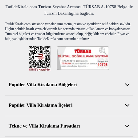
TatildeKirala.com Turizm Seyahat Acentası TÜRSAB A-10758 Belge ile
Turizm Bakanlığına bağlıdır.
TatildeKirala.com sitesinde yer alan tüm metin, resim ve içeriklerin telif hakları saklıdır.
Hiçbir şekilde basılı veya elektronik bir ortamda izinsiz kullanılamaz ve kopyalanamaz.
Tüm otel bilgileri ve fiyatlar bilgilendirme amaçlı olup, değişiklik arz edebilir. Fiyat ve
bilgi yanlışlıklarından TatildeKirala.com sorumlu tutulmaz.
Popüler Villa Kiralama Bölgeleri
Antalya Kiralık Villa
Popüler Villa Kiralama İlçeleri
Muğla Kiralık Villa
Aydın Kiralık Villa
Kemer Kiralık Villa
Tekne ve Villa Kiralama Fırsatları
İzmir Kiralık Villa
Serik Kiralık Villa
Balıkesir Kiralık Villa
Konyaaltı Kiralık Villa