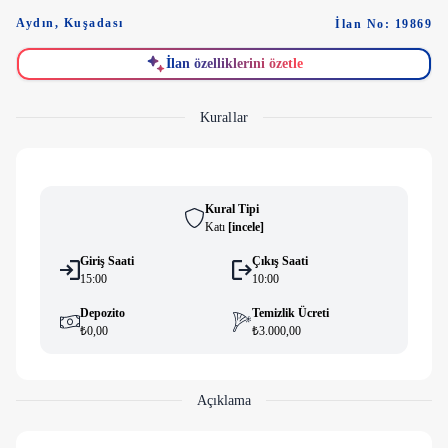
Aydın
,
Kuşadası
İlan No: 19869
İlan özelliklerini özetle
Kurallar
Kural Tipi
Katı
[
i̇ncele
]
Giriş Saati
Çıkış Saati
15:00
10:00
Depozito
Temizlik Ücreti
₺0,00
₺3.000,00
Açıklama