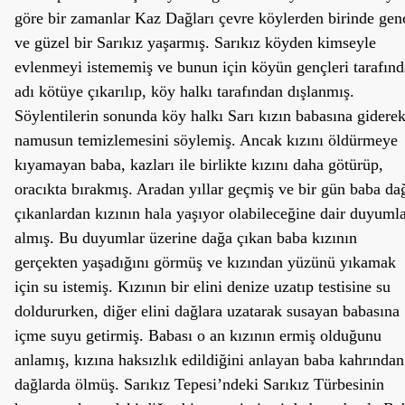
göre bir zamanlar Kaz Dağları çevre köylerden birinde gen
ve güzel bir Sarıkız yaşarmış. Sarıkız köyden kimseyle
evlenmeyi istememiş ve bunun için köyün gençleri tarafın
adı kötüye çıkarılıp, köy halkı tarafından dışlanmış.
Söylentilerin sonunda köy halkı Sarı kızın babasına gidere
namusun temizlemesini söylemiş. Ancak kızını öldürmeye
kıyamayan baba, kazları ile birlikte kızını daha götürüp,
oracıkta bırakmış. Aradan yıllar geçmiş ve bir gün baba da
çıkanlardan kızının hala yaşıyor olabileceğine dair duyuml
almış. Bu duyumlar üzerine dağa çıkan baba kızının
gerçekten yaşadığını görmüş ve kızından yüzünü yıkamak
için su istemiş. Kızının bir elini denize uzatıp testisine su
doldururken, diğer elini dağlara uzatarak susayan babasına
içme suyu getirmiş. Babası o an kızının ermiş olduğunu
anlamış, kızına haksızlık edildiğini anlayan baba kahrından
dağlarda ölmüş. Sarıkız Tepesi’ndeki Sarıkız Türbesinin