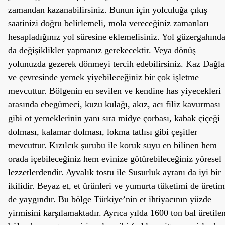
zamandan kazanabilirsiniz. Bunun için yolculuğa çıkış
saatinizi doğru belirlemeli, mola vereceğiniz zamanları
hesapladığınız yol süresine eklemelisiniz. Yol güzergahınd
da değişiklikler yapmanız gerekecektir. Veya dönüş
yolunuzda gezerek dönmeyi tercih edebilirsiniz. Kaz Dağla
ve çevresinde yemek yiyebileceğiniz bir çok işletme
mevcuttur. Bölgenin en sevilen ve kendine has yiyecekleri
arasında ebegümeci, kuzu kulağı, akız, acı filiz kavurması
gibi ot yemeklerinin yanı sıra midye çorbası, kabak çiçeği
dolması, kalamar dolması, lokma tatlısı gibi çeşitler
mevcuttur. Kızılcık şurubu ile koruk suyu en bilinen hem
orada içebileceğiniz hem evinize götürebileceğiniz yöresel
lezzetlerdendir. Ayvalık tostu ile Susurluk ayranı da iyi bir
ikilidir. Beyaz et, et ürünleri ve yumurta tüketimi de üretim
de yaygındır. Bu bölge Türkiye’nin et ihtiyacının yüzde
yirmisini karşılamaktadır. Ayrıca yılda 1600 ton bal üretile