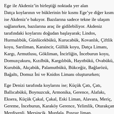
Ege ile Akdeniz’in birleştiği noktada yer alan
Datça koylarının ve büklerinin bir kısmı Ege’ye diğer kısm
ise Akdeniz’e bakıyor. Bazılarına sadece tekne ile ulaşım
sağlanırken, bazılarına araç ile gidilebiliyor. Akdeniz
tarafındaki koylarını doğudan başlayarak; Lindos,
Hurmalıbük, Günlücekbükü, Kurucabük, Kovanlık, Çiftlik
koyu, Sarıliman, Karaincir, Güllük koyu, Datça Limanı,
Kargı, Armutlusu, Gökliman, İncirliğin, İnceburun koyu,
Domuzçukuru, Kızılbük, Kargılıbük, Hayıtbükü, Ovabükü,
Kurubük, Akçabük, Palamutbükü, Bükceğiz, Bağlarözü,
Bağaltı, Domuz İni ve Knidos Limanı oluştururken;
Ege Denizi tarafında koylarını ise; Küçük Çatı, Çatı,
Ballıcabükü, Boynuzcuk, Armonika, Gerence, Alafakı,
Eksera, Küçük Çakal, Çakal, Eski Liman, Alavara, Meriç,
Gereme, İnceburun, Karaköy Gerence, Yelimlik, Oturakça
Merdivenli, Mersincik, Murdala, Poyraz liman,