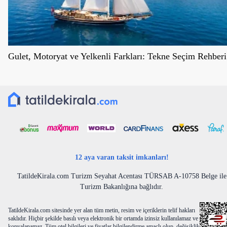
Gulet, Motoryat ve Yelkenli Farkları: Tekne Seçim Rehberi
12 aya varan taksit imkanları!
TatildeKirala.com Turizm Seyahat Acentası TÜRSAB A-10758 Belge ile
Turizm Bakanlığına bağlıdır.
TatildeKirala.com sitesinde yer alan tüm metin, resim ve içeriklerin telif hakları
saklıdır. Hiçbir şekilde basılı veya elektronik bir ortamda izinsiz kullanılamaz ve
kopyalanamaz. Tüm otel bilgileri ve fiyatlar bilgilendirme amaçlı olup, değişiklik