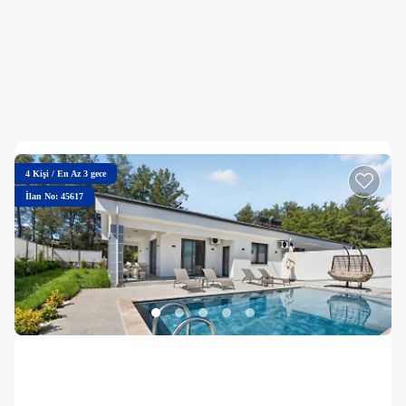
4
Kişi
/
En Az 3 gece
İlan No: 45617