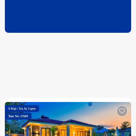
6
Kişi
/
En Az 3 gece
İlan No: 27669