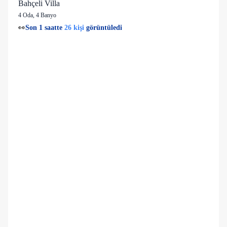
Bahçeli Villa
4 Oda
,
4 Banyo
26 kişi
😌
Bugüne kadar konaklayan
1 mutlu
misafir