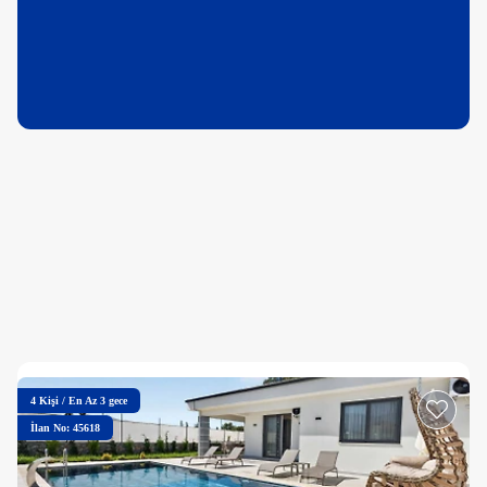
4
Kişi
/
En Az 3 gece
İlan No: 45618