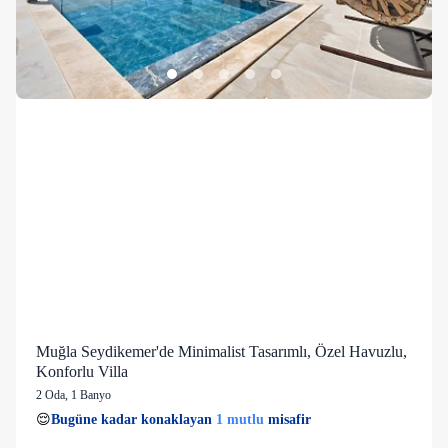
Muğla Seydikemer'de Minimalist Tasarımlı, Özel Havuzlu,
Konforlu Villa
2 Oda
,
1 Banyo
1 mutlu
👀
Son 1 saatte
26 kişi
görüntüledi