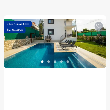
9
Kişi
/
En Az 3 gece
İlan No: 40546