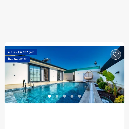
4
Kişi
/
En Az 2 gece
İlan No: 44122