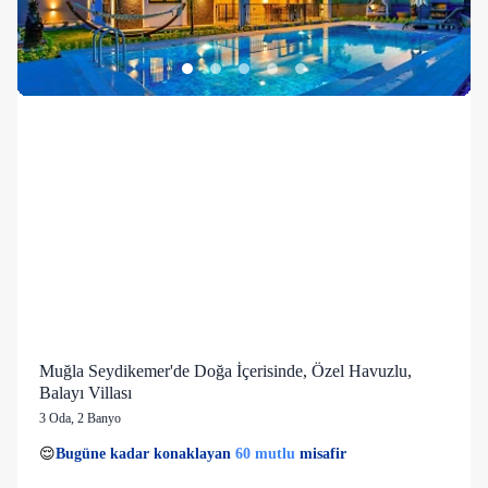
Muğla Seydikemer'de Doğa İçerisinde, Özel Havuzlu,
Balayı Villası
3 Oda
,
2 Banyo
43 kişi
60 mutlu
👀
Son 1 saatte
35 kişi
görüntüledi