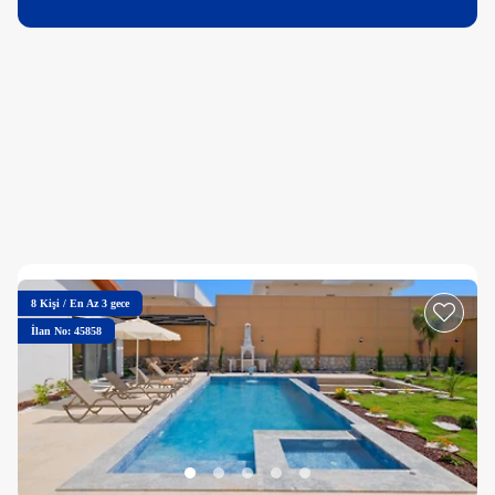
8
Kişi
/
En Az 3 gece
İlan No: 45858