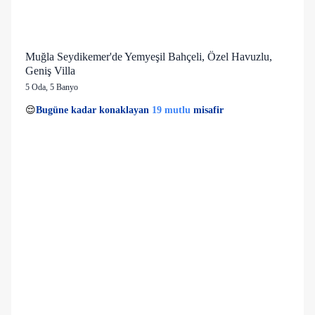
Muğla Seydikemer'de Yemyeşil Bahçeli, Özel Havuzlu,
Geniş Villa
5 Oda
,
5 Banyo
2 kişi
19 mutlu
👀
Son 1 saatte
46 kişi
görüntüledi