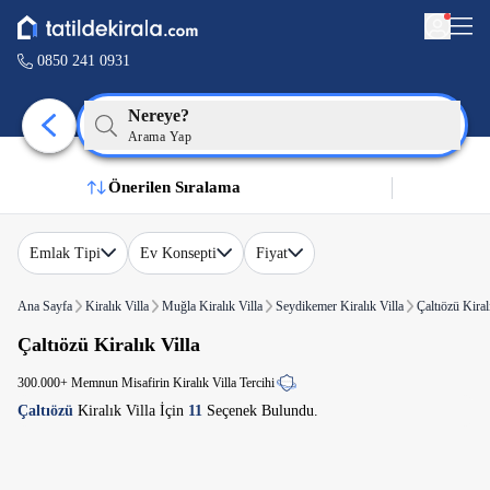
0850 241 0931
Nereye?
Arama Yap
Önerilen Sıralama
Emlak Tipi
Ev Konsepti
Fiyat
Ana Sayfa
Kiralık Villa
Muğla Kiralık Villa
Seydikemer Kiralık Villa
Çaltıözü Kiral
Çaltıözü Kiralık Villa
300.000+ Memnun Misafirin Kiralık Villa Tercihi
Çaltıözü
Kiralık Villa İçin
11
Seçenek Bulundu.