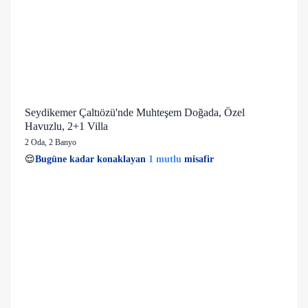
Seydikemer Çaltıözü'nde Muhteşem Doğada, Özel
Havuzlu, 2+1 Villa
2 Oda
,
2 Banyo
1 mutlu
👀
Son 1 saatte
26 kişi
görüntüledi