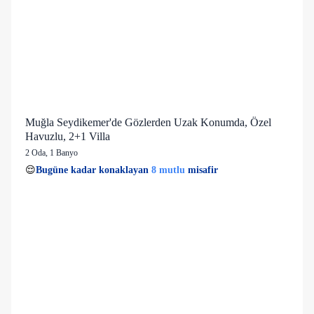
Muğla Seydikemer'de Gözlerden Uzak Konumda, Özel
Havuzlu, 2+1 Villa
2 Oda
,
1 Banyo
8 mutlu
👀
Son 1 saatte
33 kişi
görüntüledi