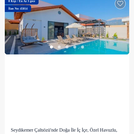
8
Kişi
/
En Az 3 gece
İlan No: 45814
Seydikemer Çaltıözü'nde Doğa İle İç İçe, Özel Havuzlu,