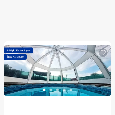
8
Kişi
/
En Az 2 gece
İlan No: 40609