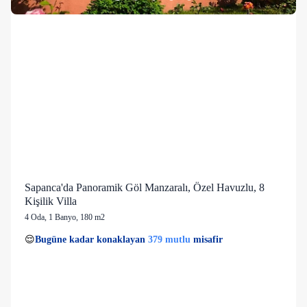
Sapanca'da Panoramik Göl Manzaralı, Özel Havuzlu, 8
Kişilik Villa
4 Oda
,
1 Banyo
, 180 m2
40 kişi
379 mutlu
👀
Son 1 saatte
41 kişi
görüntüledi