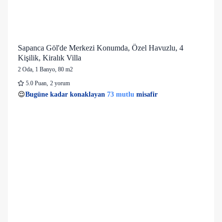
Sapanca Göl'de Merkezi Konumda, Özel Havuzlu, 4
Kişilik, Kiralık Villa
2 Oda
,
1 Banyo
, 80 m2
5.0
Puan
,
2 yorum
12 kişi
73 mutlu
👀
Son 1 saatte
50 kişi
görüntüledi