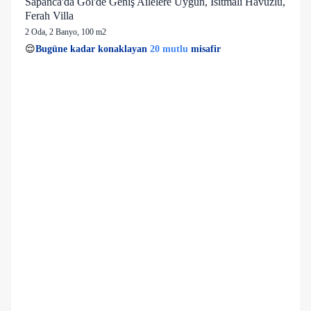
Sapanca'da Göl'de Geniş Ailelere Uygun, Isıtmalı Havuzlu,
Ferah Villa
2 Oda
,
2 Banyo
, 100 m2
20 mutlu
👀
Son 1 saatte
45 kişi
görüntüledi