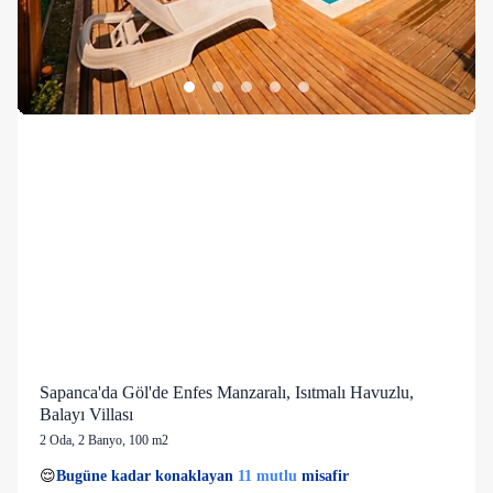
Sapanca'da Göl'de Enfes Manzaralı, Isıtmalı Havuzlu,
Balayı Villası
2 Oda
,
2 Banyo
, 100 m2
1 kişi
11 mutlu
👀
Son 1 saatte
37 kişi
görüntüledi