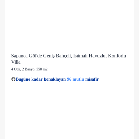
Sapanca Göl'de Geniş Bahçeli, Isıtmalı Havuzlu, Konforlu
Villa
4 Oda
,
2 Banyo
, 550 m2
9 kişi
96 mutlu
👀
Son 1 saatte
37 kişi
görüntüledi