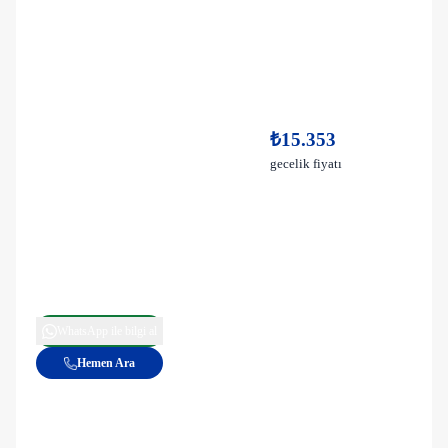
₺15.353
gecelik fiyatı
WhatsApp ile bilgi al
Hemen Ara