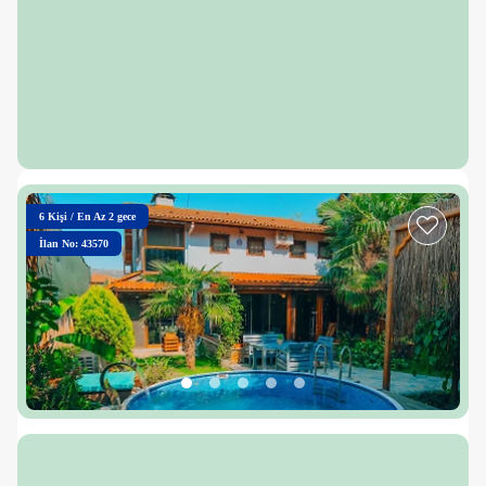
6
Kişi
/
En Az 2 gece
İlan No: 43570