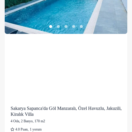
Sakarya Sapanca'da Göl Manzaralı, Özel Havuzlu, Jakuzili,
Kiralık Villa
4 Oda
,
2 Banyo
, 170 m2
4.0
Puan
,
1 yorum
21 kişi
641 mutlu