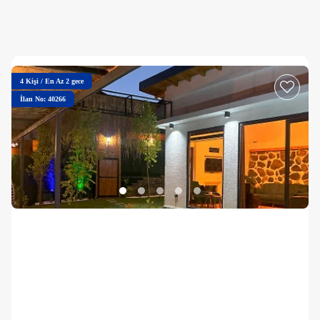
4
Kişi
/
En Az 2 gece
İlan No: 40266