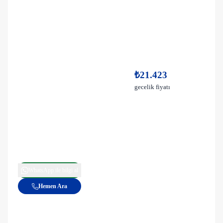
₺21.423
gecelik fiyatı
WhatsApp ile bilgi al
Hemen Ara