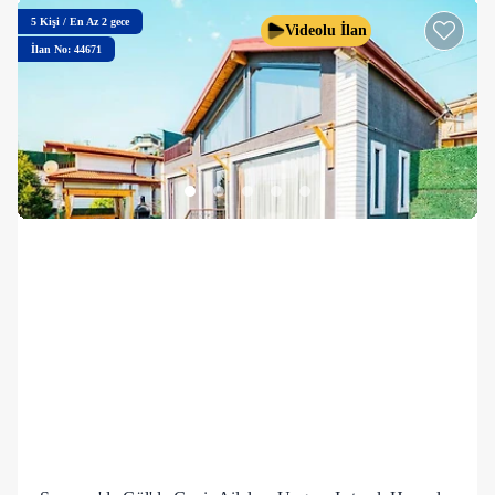
5
Kişi
/
En Az 2 gece
Videolu İlan
İlan No: 44671