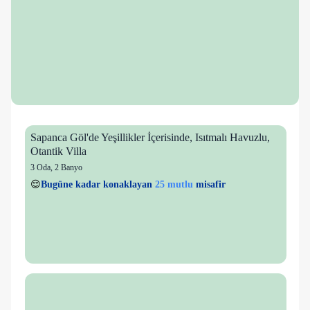
Sapanca Göl'de Yeşillikler İçerisinde, Isıtmalı Havuzlu,
Otantik Villa
3 Oda
,
2 Banyo
25 mutlu
👀
Son 1 saatte
50 kişi
görüntüledi