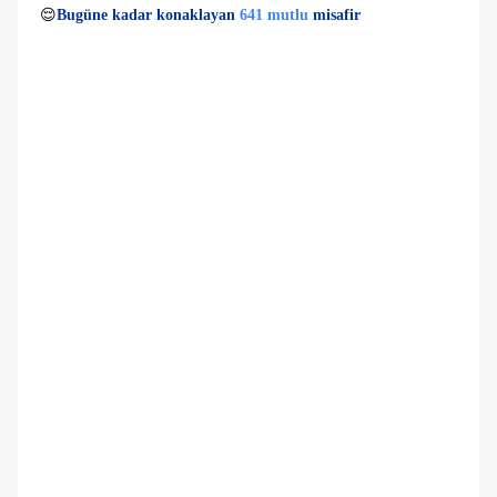
👀
Son 1 saatte
37 kişi
görüntüledi