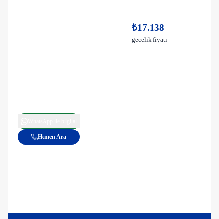
₺17.138
gecelik fiyatı
WhatsApp ile bilgi al
Hemen Ara