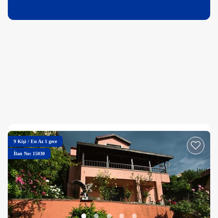
9
Kişi
/
En Az 1 gece
İlan No: 15030