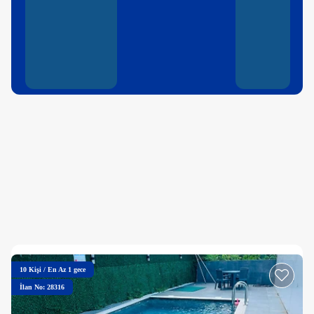
10
Kişi
/
En Az 1 gece
İlan No: 28316