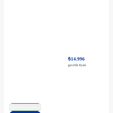
₺14.996
gecelik fiyatı
WhatsApp ile bilgi al