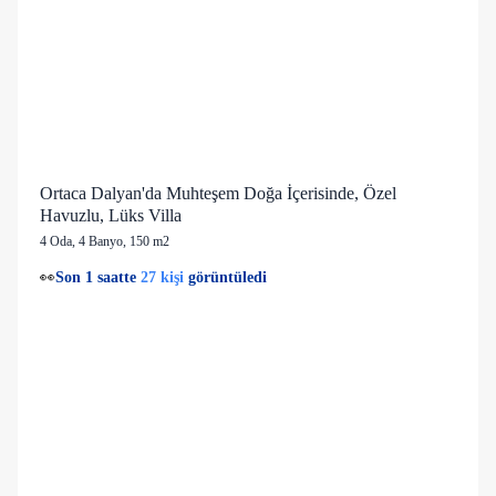
Ortaca Dalyan'da Muhteşem Doğa İçerisinde, Özel
Havuzlu, Lüks Villa
4 Oda
,
4 Banyo
, 150 m2
27 kişi
💙
2 kişi
favorilere ekledi