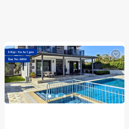
8
Kişi
/
En Az 5 gece
İlan No: 44834