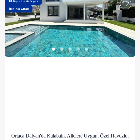
10
Kişi
/
En Az 5 gece
İlan No: 44840
Ortaca Dalyan'da Kalabalık Ailelere Uygun, Özel Havuzlu,