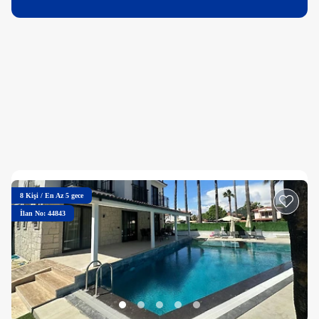
8
Kişi
/
En Az 5 gece
İlan No: 44843