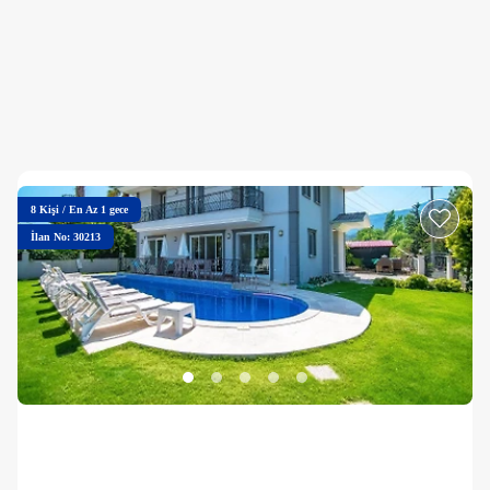
8
Kişi
/
En Az 1 gece
İlan No: 30213