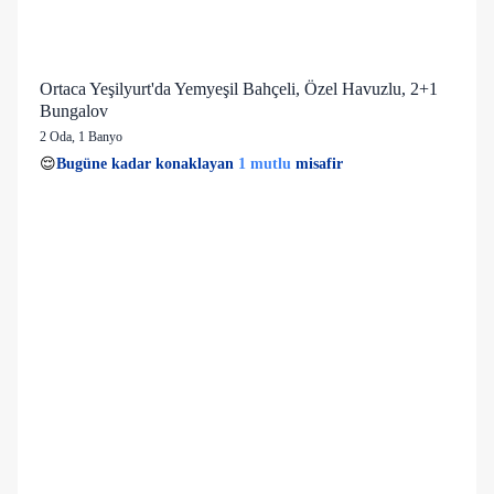
Ortaca Yeşilyurt'da Yemyeşil Bahçeli, Özel Havuzlu, 2+1
Bungalov
2 Oda
,
1 Banyo
1 mutlu
👀
Son 1 saatte
26 kişi
görüntüledi