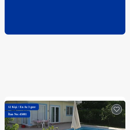
12
Kişi
/
En Az 3 gece
İlan No: 45081