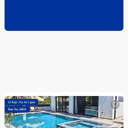
12
Kişi
/
En Az 5 gece
İlan No: 44833