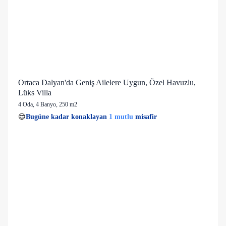
Ortaca Dalyan'da Geniş Ailelere Uygun, Özel Havuzlu,
Lüks Villa
4 Oda
,
4 Banyo
, 250 m2
1 mutlu
👀
Son 1 saatte
26 kişi
görüntüledi