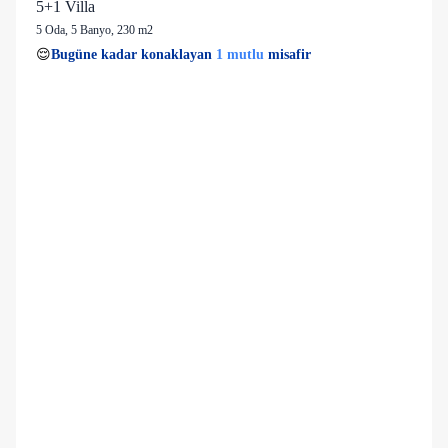
5+1 Villa
5 Oda
,
5 Banyo
, 230 m2
1 mutlu
👀
Son 1 saatte
26 kişi
görüntüledi