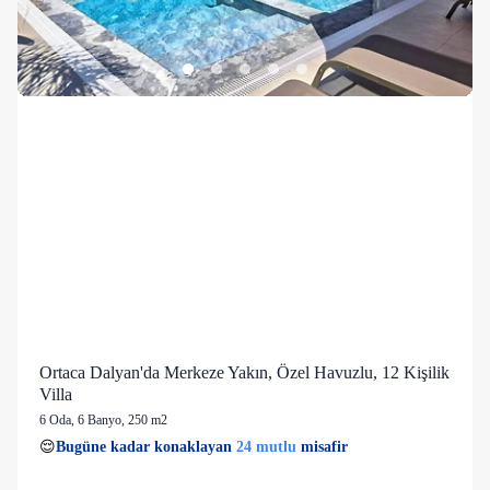
Ortaca Dalyan'da Merkeze Yakın, Özel Havuzlu, 12 Kişilik
Villa
6 Oda
,
6 Banyo
, 250 m2
24 mutlu
👀
Son 1 saatte
49 kişi
görüntüledi