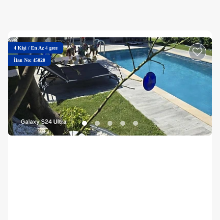
4
Kişi
/
En Az 4 gece
İlan No: 45020