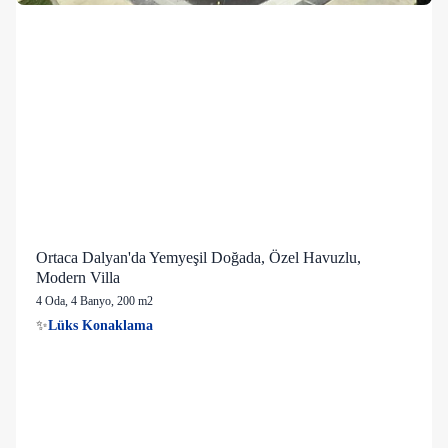
Ortaca Dalyan'da Yemyeşil Doğada, Özel Havuzlu,
Modern Villa
4 Oda
,
4 Banyo
, 200 m2
👀
Son 1 saatte
25 kişi
görüntüledi