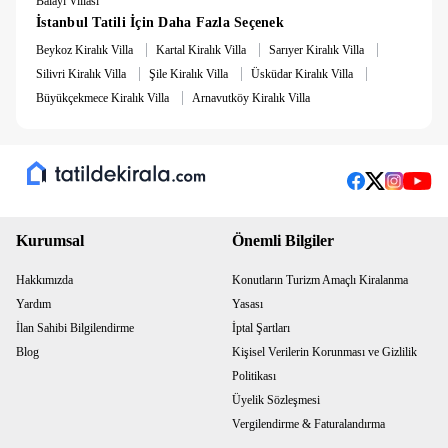
Balayı Villası
İstanbul Tatili İçin Daha Fazla Seçenek
|
|
|
Beykoz Kiralık Villa
Kartal Kiralık Villa
Sarıyer Kiralık Villa
|
|
|
Silivri Kiralık Villa
Şile Kiralık Villa
Üsküdar Kiralık Villa
|
Büyükçekmece Kiralık Villa
Arnavutköy Kiralık Villa
Kurumsal
Önemli Bilgiler
Hakkımızda
Konutların Turizm Amaçlı Kiralanma
Yardım
Yasası
İlan Sahibi Bilgilendirme
İptal Şartları
Blog
Kişisel Verilerin Korunması ve Gizlilik
Politikası
Üyelik Sözleşmesi
Vergilendirme & Faturalandırma