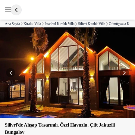
Ana Sayfa
Kiralık Villa
İstanbul Kiralık Villa
Silivri Kiralık Villa
Gümüşyaka Kiralı
Silivri'de Ahşap Tasarımlı, Özel Havuzlu, Çift Jakuzili
Bungalov