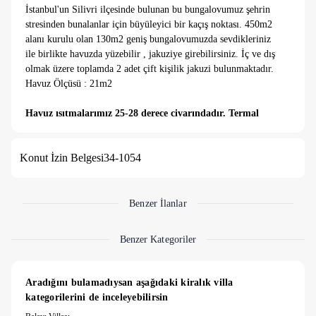
İstanbul'un Silivri ilçesinde bulunan bu bungalovumuz şehrin
stresinden bunalanlar için büyüleyici bir kaçış noktası. 450m2
alanı kurulu olan 130m2 geniş bungalovumuzda sevdikleriniz
ile birlikte havuzda yüzebilir , jakuziye girebilirsiniz. İç ve dış
olmak üzere toplamda 2 adet çift kişilik jakuzi bulunmaktadır.
Havuz Ölçüsü : 21m2
Havuz ısıtmalarımız 25-28 derece civarındadır. Termal
havuz sıcaklığı ile karıştırılmayıp çok sıcak su
beklentisinde olunmaması rica olunur.
Konut İzin Belgesi
34-1054
Evlilik şartı vardır.
Benzer İlanlar
Benzer Kategoriler
Aradığını bulamadıysan aşağıdaki kiralık villa 
kategorilerini de inceleyebilirsin