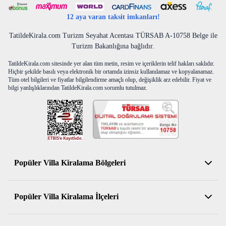
12 aya varan taksit imkanları!
TatildeKirala.com Turizm Seyahat Acentası TÜRSAB A-10758 Belge ile
Turizm Bakanlığına bağlıdır.
TatildeKirala.com sitesinde yer alan tüm metin, resim ve içeriklerin telif hakları saklıdır.
Hiçbir şekilde basılı veya elektronik bir ortamda izinsiz kullanılamaz ve kopyalanamaz.
Tüm otel bilgileri ve fiyatlar bilgilendirme amaçlı olup, değişiklik arz edebilir. Fiyat ve
bilgi yanlışlıklarından TatildeKirala.com sorumlu tutulmaz.
Popüler Villa Kiralama Bölgeleri
Antalya Kiralık Villa
Popüler Villa Kiralama İlçeleri
Muğla Kiralık Villa
Aydın Kiralık Villa
Kemer Kiralık Villa