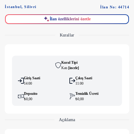
İstanbul
,
Silivri
İlan No: 44714
İlan özelliklerini özetle
Kurallar
Kural Tipi
Katı
[
i̇ncele
]
Giriş Saati
Çıkış Saati
14:00
11:00
Depozito
Temizlik Ücreti
₺0,00
₺0,00
Açıklama