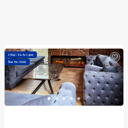
2
Kişi
/
En Az 1 gece
İlan No: 32341