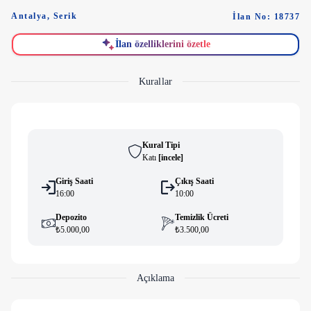
Antalya
,
Serik
İlan No: 18737
İlan özelliklerini özetle
Kurallar
Kural Tipi
Katı
[
i̇ncele
]
Giriş Saati
Çıkış Saati
16:00
10:00
Depozito
Temizlik Ücreti
₺5.000,00
₺3.500,00
Açıklama