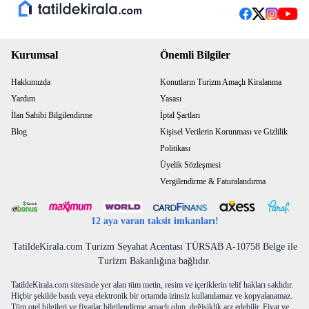
Mükemmel
Such a lovely host, love it.
Kurumsal
Önemli Bilgiler
William Jason D.
Hakkımızda
Konutların Turizm Amaçlı Kiralanma
Yardım
Yasası
İlan Sahibi Bilgilendirme
İptal Şartları
Sabahları camlardan süzülen ışıkla uyanmak ayrı bir
Blog
Kişisel Verilerin Korunması ve Gizlilik
keyifti Havuzu tamamen özel. Dekorasyonu modern,
mobilyalar kalite ürünü. Her detayıyla huzur veren bir
Politikası
villa.
Üyelik Sözleşmesi
Vergilendirme & Faturalandırma
Safa A.
12 aya varan taksit imkanları!
Gerek mutfağı gerekse yaşam alanı çok işlevsel
TatildeKirala.com Turizm Seyahat Acentası TÜRSAB A-10758 Belge ile
hazırlanmış, eksikleri yoktu. Havuz temizliği çok iyiydi,
Turizm Bakanlığına bağlıdır.
çocuklat havuzdan hiç çıkamdı. Konum olarak gezilecek
merkezi yerlere de çok yakın.
TatildeKirala.com sitesinde yer alan tüm metin, resim ve içeriklerin telif hakları saklıdır.
Hiçbir şekilde basılı veya elektronik bir ortamda izinsiz kullanılamaz ve kopyalanamaz.
Ahmet Efe Ç.
Tüm otel bilgileri ve fiyatlar bilgilendirme amaçlı olup, değişiklik arz edebilir. Fiyat ve