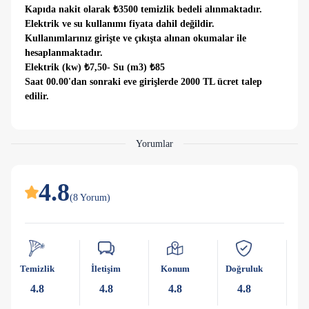
Kapıda nakit olarak ₺3500 temizlik bedeli alınmaktadır.
Elektrik ve su kullanımı fiyata dahil değildir.
Kullanımlarınız girişte ve çıkışta alınan okumalar ile
hesaplanmaktadır.
Elektrik (kw) ₺7,50- Su (m3) ₺85
Saat 00.00'dan sonraki eve girişlerde 2000 TL ücret talep
edilir.
Tüm Villalarımızda kendine ait özel havuz, havuz başında
yararlanabileceğiniz mangal ya da kurulu barbekü ekipmanı,
Yorumlar
otopark alanı, Wifi internet, Hd TV, tatil boyunca ihtiyaç
duyabileceğiniz mutfak ekipmanları, çay makinası, tost
makinası, ütü, ütü masası, logolu havlu ve nevresimler, tüm
4.8
odalarda klimalar, günlük havuz bakımları sunulan konforlar
(
8
Yorum
)
arasındadır.
Villaya özel olanaklar ise giriş katında açık bir mutfak , oturma
alanı ve wc yer almaktadır. İkinci katta ise çift kişilik
Temizlik
İletişim
Konum
Doğruluk
Ka
yatakların yer aldığı iki tane yatak odası bulunur. Bu katta
ortak geniş bir banyo alanı mevcuttur. En üst katta ise yine çift
4.8
4.8
4.8
4.8
kişilik bir yatak odası jakuzili bir ebeveyn banyosu ve sauna