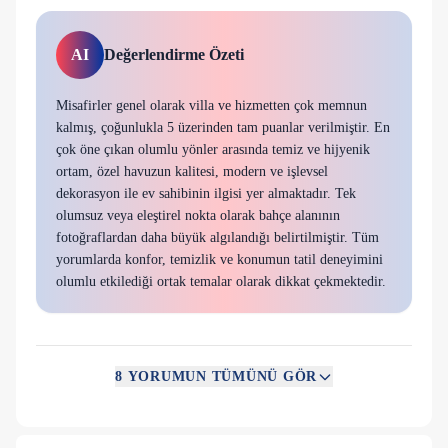
misafirlerimizin kullanımına sunulmuştur. Havuz etrafı 2 metre
yüksekliğinde yeşil sarmaşıklar ile çevrilidir , misafirlerimizin
havuz etrafında güneşlenebileceği alanlar yer alır.
AI
Değerlendirme Özeti
Villa yeşil bir bahçe alanına sahiptir ve bu bahçe alanında
Misafirler genel olarak villa ve hizmetten çok memnun
kurulu bir barbekü düzeneği bulunmaktadır. Villaya ulaşan
kalmış, çoğunlukla 5 üzerinden tam puanlar verilmiştir. En
misafirlerimiz kendilerine ait otoparka giriş yaprak tatillerine
çok öne çıkan olumlu yönler arasında temiz ve hijyenik
başlarlar. Misafirlerine sauna ve jakuzi imkanıyla ekstra bir
ortam, özel havuzun kalitesi, modern ve işlevsel
konfor sunan orta üst sınıf villa olarak portföyümüzde yer
dekorasyon ile ev sahibinin ilgisi yer almaktadır. Tek
almaktadır.
olumsuz veya eleştirel nokta olarak bahçe alanının
Villa Tipi: Tam Müstakil
fotoğraflardan daha büyük algılandığı belirtilmiştir. Tüm
Oda Sayısı: 3
yorumlarda konfor, temizlik ve konumun tatil deneyimini
Banyo Sayısı: 3
olumlu etkilediği ortak temalar olarak dikkat çekmektedir.
Özel Havuz: Mevcut
Jakuzi: Mevcut
Sauna: Mevcut
8
YORUMUN TÜMÜNÜ GÖR
Mükemmel
Havuz Başı Wc ve Duş: Mevcut Değil
Şezlong Sayısı: 3+2
Her şey istediğimiz gibiydi, tatil gibi tatil.
Korunaklılık: Korunaklı
Hilal K.