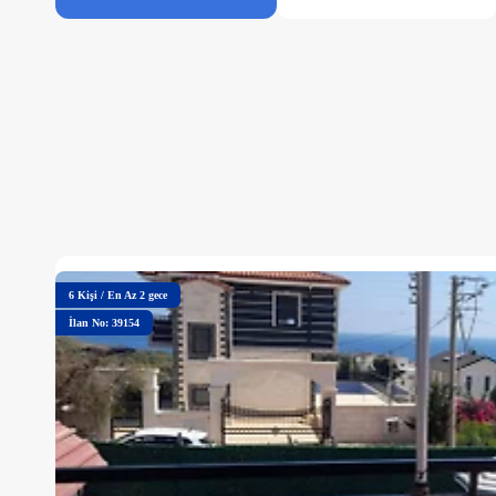
6
Kişi
/
En Az 2 gece
İlan No: 39154