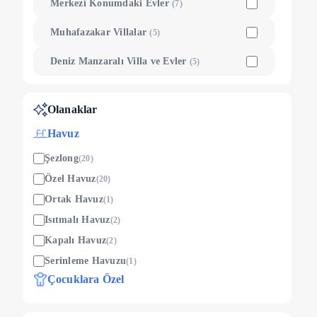
Merkezi Konumdaki Evler
(
7
)
Muhafazakar Villalar
(
5
)
Deniz Manzaralı Villa ve Evler
(
5
)
Olanaklar
Havuz
Şezlong
(
20
)
Özel Havuz
(
20
)
Ortak Havuz
(
1
)
Isıtmalı Havuz
(
2
)
Kapalı Havuz
(
2
)
Serinleme Havuzu
(
1
)
Çocuklara Özel
Çocuk Oyun Alanı
(
5
)