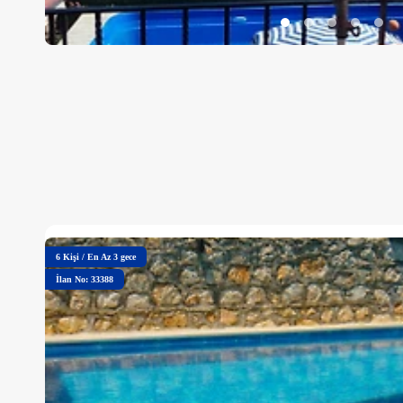
6
Kişi
/
En Az 3 gece
İlan No: 33388