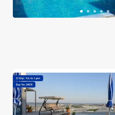
12
Kişi
/
En Az 1 gece
İlan No: 29878