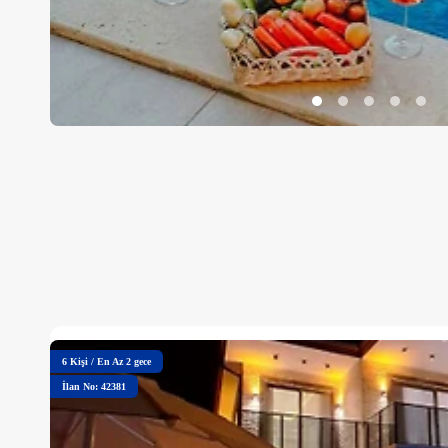
6
Kişi
/
En Az 2 gece
İlan No: 42381