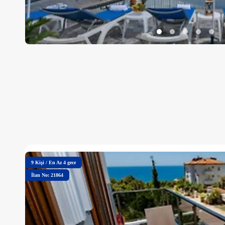
9
Kişi
/
En Az 4 gece
İlan No: 21864