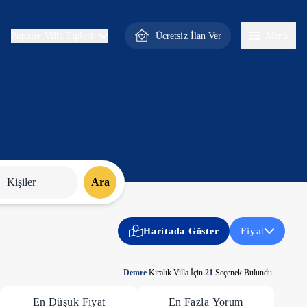
Ücretsiz İlan Ver
Menü
Popüler Villa Tipleri
Kişiler
Ara
Fiyat
Haritada Göster
Demre
Kiralık Villa İçin
21
Seçenek Bulundu.
En Düşük Fiyat
En Fazla Yorum