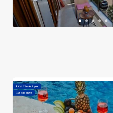
5
Kişi
/
En Az 3 gece
İlan No: 43003