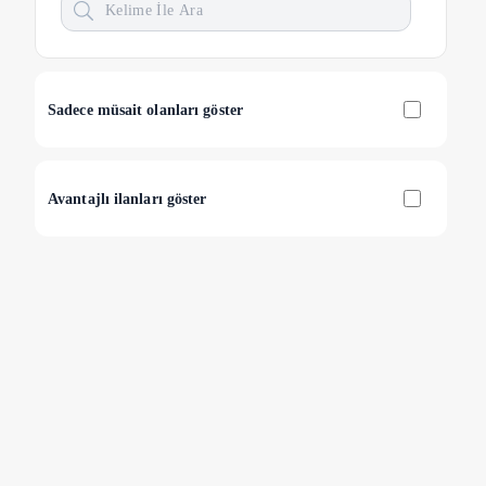
Otopark
(
14
)
Balkon
(
19
)
Balkon Masası
(
9
)
Elektrik Süpürgesi
(
8
)
Sadece müsait olanları göster
Özel
Evcil Hayvanlara Uygun
(
2
)
Son Dakika İndirimleri
(
3
)
Avantajlı ilanları göster
Kalabalık Aileler İçin Uygun
(
11
)
Doğa Manzaralı
(
17
)
Isıtma / Soğutma
Klima
(
20
)
Banyo
Jakuzi
(
16
)
Hamam
(
3
)
Sauna
(
7
)
Çamaşır Makinesi