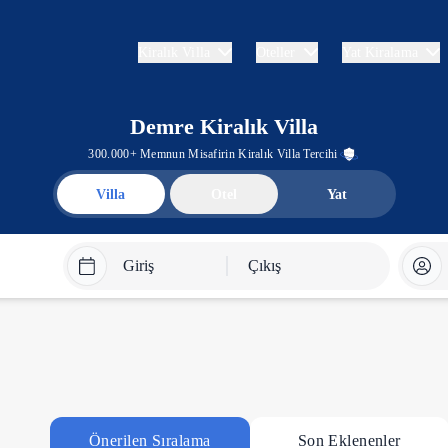
Kiralık Villa
Oteller
Yat Kiralama
Demre Kiralık Villa
300.000+ Memnun Misafirin Kiralık Villa Tercihi
Villa
Otel
Yat
Giriş
Çıkış
Önerilen Sıralama
Son Eklenenler