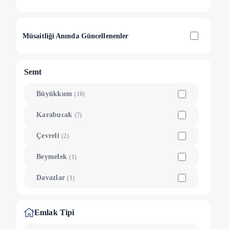
Müsaitliği Anında Güncellenenler
Semt
Büyükkum
(
10
)
Karabucak
(
7
)
Çevreli
(
2
)
Beymelek
(
1
)
Davazlar
(
1
)
Emlak Tipi