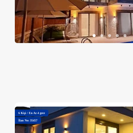
6
Kişi
/
En Az 4 gece
İlan No: 35457