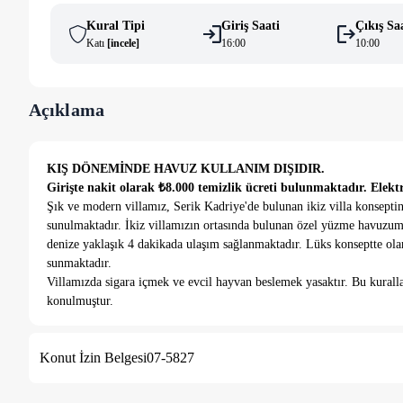
Kural Tipi
Giriş Saati
Çıkış Sa
Katı
[
i̇ncele
]
16:00
10:00
Açıklama
KIŞ DÖNEMİNDE HAVUZ KULLANIM DIŞIDIR.
Girişte nakit olarak ₺8.000 temizlik ücreti bulunmaktadır. Elektr
Şık ve modern villamız, Serik Kadriye'de bulunan ikiz villa konseptin
sunulmaktadır. İkiz villamızın ortasında bulunan özel yüzme havuzumuz 
denize yaklaşık 4 dakikada ulaşım sağlanmaktadır. Lüks konseptte olan
sunmaktadır.
Villamızda sigara içmek ve evcil hayvan beslemek yasaktır. Bu kuralla
konulmuştur.
Villamızın kapasitesi ikiz villa olarak 12 kişi veya tek villa olarak 6 
aittir.
Konut İzin Belgesi
07-5827
5 ve 7 gün üzeri konaklamalarda özel fiyatlandırma yapılmaktadır. Ha
bulunmaktadır.