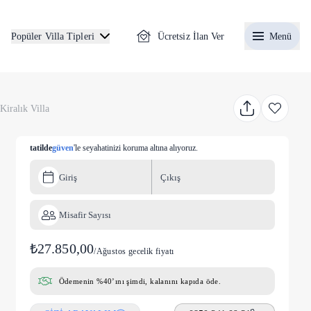
Ücretsiz İlan Ver
Menü
Popüler Villa Tipleri
iralık Villa
tatilde
güven
'le seyahatinizi koruma altına alıyoruz.
Giriş
Çıkış
Misafir Sayısı
₺27.850,00
/
Ağustos gecelik fiyatı
Ödemenin %40’ını şimdi, kalanını kapıda öde.