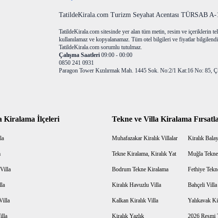
TatildeKirala.com Turizm Seyahat Acentası TÜRSAB A-10
TatildeKirala.com sitesinde yer alan tüm metin, resim ve içeriklerin teli
kullanılamaz ve kopyalanamaz. Tüm otel bilgileri ve fiyatlar bilgilendir
TatildeKirala.com sorumlu tutulmaz.
Çalışma Saatleri
09:00 - 00:00
0850 241 0931
Paragon Tower Kızılırmak Mah. 1445 Sok. No:2/1 Kat:16 No: 85, Ç
a Kiralama İlçeleri
Tekne ve Villa Kiralama Fırsatla
la
Muhafazakar Kiralık Villalar
Kiralık Balayı
a
Tekne Kiralama, Kiralık Yat
Muğla Tekne
Villa
Bodrum Tekne Kiralama
Fethiye Tekn
lla
Kiralık Havuzlu Villa
Bahçeli Vill
Villa
Kalkan Kiralık Villa
Yalıkavak Kir
illa
Kiralık Yazlık
2026 Resmi T