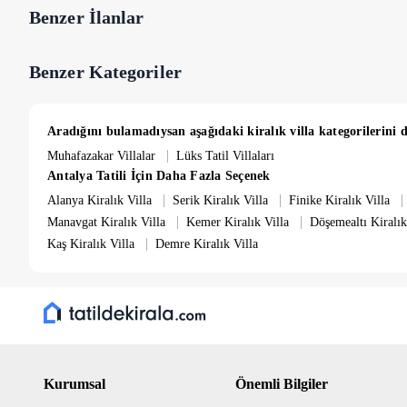
12 Kişiden fazla konaklamalarda ek misafir için gecelik 1.250 TL
Benzer İlanlar
Benzer Kategoriler
Aradığını bulamadıysan aşağıdaki kiralık villa kategorilerini d
|
Muhafazakar Villalar
Lüks Tatil Villaları
Antalya Tatili İçin Daha Fazla Seçenek
|
|
|
Alanya Kiralık Villa
Serik Kiralık Villa
Finike Kiralık Villa
|
|
Manavgat Kiralık Villa
Kemer Kiralık Villa
Döşemealtı Kiralık
|
Kaş Kiralık Villa
Demre Kiralık Villa
Kurumsal
Önemli Bilgiler