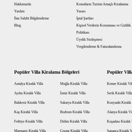
Hakkımızda
Konutların Turizm Amaçlı Kiralanma
Yardım
Yasası
İlan Sahibi Bilgilendirme
İptal Şartları
Blog
Kişisel Verilerin Korunması ve Gizlilik
Politikası
Üyelik Sözleşmesi
Vergilendirme & Faturalandırma
Popüler Villa Kiralama Bölgeleri
Popüler Vill
Antalya Kiralık Villa
Muğla Kiralık Villa
Kemer Kiralık Vil
Aydın Kiralık Villa
İzmir Kiralık Villa
Serik Kiralık Vill
Balıkesir Kiralık Villa
Sakarya Kiralık Villa
Konyaaltı Kiralık 
Kaş Kiralık Villa
Bodrum Kiralık Villa
Alanya Kiralık Vi
Fethiye Kiralık Villa
Didim Kiralık Villa
Kuşadası Kiralık 
Marmaris Kiralık Villa
Çeşme Kiralık Villa
Sapanca Kiralık V