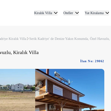
Kiralık Villa
Oteller
Yat Kiralama
driye Kiralık Villa
Serik Kadriye' de Denize Yakın Konumda, Özel Havuzlu, K
uzlu, Kiralık Villa
İlan No: 29062