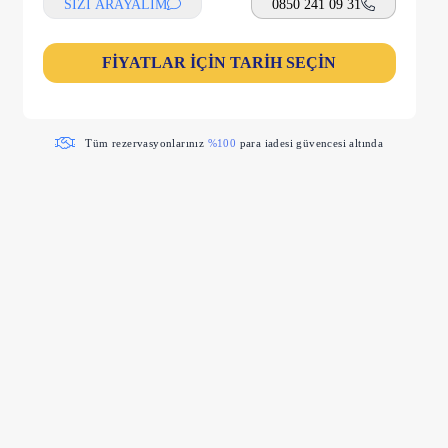
SİZİ ARAYALIM
0850 241 09 31
FİYATLAR İÇİN TARİH SEÇİN
Tüm rezervasyonlarınız
%100
para iadesi güvencesi altında