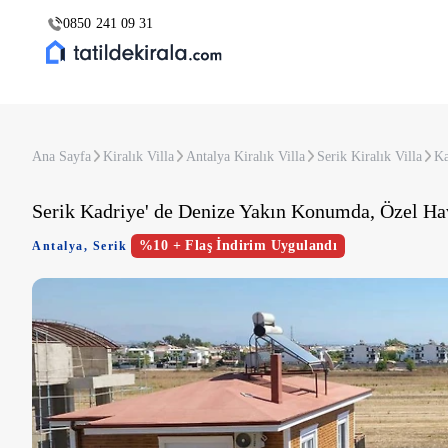
0850 241 09 31
Ana Sayfa
Kiralık Villa
Antalya Kiralık Villa
Serik Kiralık Villa
Ka
Serik Kadriye' de Denize Yakın Konumda, Özel Hav
%10 + Flaş İndirim Uygulandı
Antalya
,
Serik