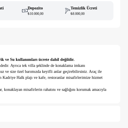
ati
Depozito
Temizlik Ücreti
₺10.000,00
₺8.000,00
ik ve Su kullanımları ücrete dahil değildir.
dedir. Ayrıca tek villa şeklinde de konaklama imkanı
ve size özel barımızda keyifli anlar geçirebilirsiniz. Araç ile
 Kadriye Halk plajı ve kafe, restoranlar misafirlerimize hizmet
r, konaklayan misafirlerin rahatını ve sağlığını korumak amacıyla
kişiliktir. Konaklamanız süresince elektrik kullanım bedeli misafire
vuz alanında şezlonglar, şemsiyeler, barbekü ve yemek alanı