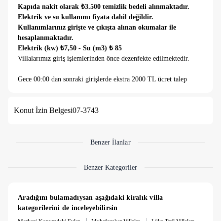
Kapıda nakit olarak ₺3.500 temizlik bedeli alınmaktadır.
Elektrik ve su kullanımı fiyata dahil değildir.
Kullanımlarınız girişte ve çıkışta alınan okumalar ile
hesaplanmaktadır.
Elektrik (kw) ₺7,50 - Su (m3) ₺ 85
Villalarımız giriş işlemlerinden önce dezenfekte edilmektedir.
Gece 00:00 dan sonraki girişlerde ekstra 2000 TL ücret talep
edilmektedir.
Tüm Villalarımızda kendine ait özel havuz, havuz başında
Konut İzin Belgesi
07-3743
yararlanabileceğiniz mangal ya da kurulu barbekü ekipmanı,
otopark alanı, Wifi internet, Hd TV, tatil boyunca ihtiyaç
duyabileceğiniz mutfak ekipmanları, çay makinası, tost
makinası, ütü, ütü masası, logolu havlu ve nevresimler, tüm
Benzer İlanlar
odalarda klimalar, günlük havuz bakımları sunulan konforlar
arasındadır.
Benzer Kategoriler
Villamızda özel olanaklar ise dubleks villa olarak giriş katında
bulunan ebeveyn banyolu yatak odası sayesinde merdiven
Aradığını bulamadıysan aşağıdaki kiralık villa 
kullanmakta zorlanan bireyler ya da çocuklu aileler için
kategorilerini de inceleyebilirsin
uygundur. Bu villaya ve kata özel bulunan çamaşırhanesi ekstra
|
|