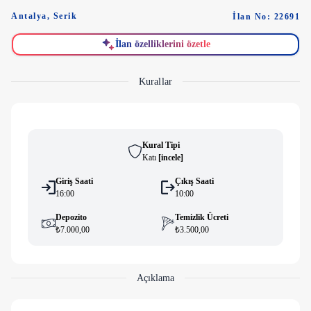
Antalya
,
Serik
İlan No: 22691
İlan özelliklerini özetle
Kurallar
Kural Tipi
Katı
[
i̇ncele
]
Giriş Saati
Çıkış Saati
16:00
10:00
Depozito
Temizlik Ücreti
₺7.000,00
₺3.500,00
Açıklama