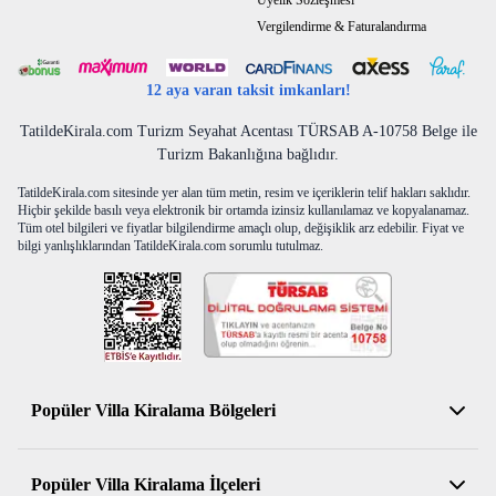
Üyelik Sözleşmesi
Banyo Sayısı: 3 Ebeveyn Banyolu
Vergilendirme & Faturalandırma
Özel Havuz: Mevcut
12 aya varan taksit imkanları!
Çocuk havuzu: Mevcut
Jakuzi: Mevcut
TatildeKirala.com Turizm Seyahat Acentası TÜRSAB A-10758 Belge ile
Havuzda Jakuzi: Mevcut
Turizm Bakanlığına bağlıdır.
Havuz Başı Wc: Mevcut
Şezlong Sayısı: 6
TatildeKirala.com sitesinde yer alan tüm metin, resim ve içeriklerin telif hakları saklıdır.
Hiçbir şekilde basılı veya elektronik bir ortamda izinsiz kullanılamaz ve kopyalanamaz.
Tüm otel bilgileri ve fiyatlar bilgilendirme amaçlı olup, değişiklik arz edebilir. Fiyat ve
İç Alan m2: 225 m2
bilgi yanlışlıklarından TatildeKirala.com sorumlu tutulmaz.
Dış Alan m2: 600 m2
Barbekü\Mangal: Ocakbaşı Şeklinde Kurulu Mangal
Yeşil Bahçe: Mevcut
Havuz Başı Mobiya:6 Kişilik Masa ve Sandalye
Korunaklılık: Korunaklı
Popüler Villa Kiralama Bölgeleri
Denize Mesafe: 1.5 Km
Restoranlara Mesafe: 2 Km
Antalya Kiralık Villa
Şehir Merkezine Mesafe: 2 Km
Popüler Villa Kiralama İlçeleri
Land Of Legends (AVM) Mesafe: 7 Km
Muğla Kiralık Villa