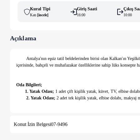
Kural Tipi
Giriş Saati
Çıkış Sa
Katı
[
i̇ncele
]
16:00
10:00
Açıklama
Antalya'nın eşsiz tatil beldelerinden birisi olan Kalkan'ın Yeşilkö
içerisinde, bahçeli ve muhafazakar özelliklerine sahip lüks konsepte h
Oda Bilgileri;
1. Yatak Odası;
1 adet çift kişilik yatak, küvet, TV, elbise do
2. Yatak Odası;
2 adet tek kişilik yatak, elbise dolabı, makya
Mutfak ve Salon Bilgileri;
Villamızda tüm ihtiyaçlarınızı karşılayacak mutfak araç gereçleri 
Konut İzin Belgesi
07-9496
bulunmaktadır.
Havuz Bilgileri;
Villamızda, 3,5 * 9,5 metre ebatlarında 1,55 metre derinliğinde h