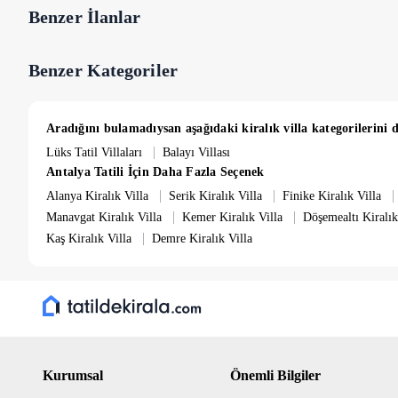
Çocuk havuzumuzun, 1,5 * 1,5 metre ebatlarında 0,50metre derinli
Benzer İlanlar
Hasar Depozitosu;
Benzer Kategoriler
Villaya girişte nakit olarak 5.000 TL hasar depozitosu alınmakta ol
hasar tespit edilmediği taktirde nakit olarak paranız geri iade edilir.
Önemli Bilgiler;
Havuz ve bahçe bakımı günde bir kez görevliler tarafından düzenli ol
Aradığını bulamadıysan aşağıdaki kiralık villa kategorilerini d
Ayrıca bir ücret talep edilmemektedir. Villa size konaklama yapacağın
|
Lüks Tatil Villaları
Balayı Villası
kez temizlenmektedir.
Antalya Tatili İçin Daha Fazla Seçenek
NOT: Tüm sezonda minimum kiralama süresi 4 gecedir. 5 gece alt
|
|
|
Alanya Kiralık Villa
Serik Kiralık Villa
Finike Kiralık Villa
dir.
|
|
Giriş Saati: 16:00
Manavgat Kiralık Villa
Kemer Kiralık Villa
Döşemealtı Kiralık
Çıkış Saati: 10:00
|
Kaş Kiralık Villa
Demre Kiralık Villa
Kurumsal
Önemli Bilgiler