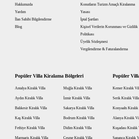
Hakkımızda
Konutların Turizm Amaçlı Kiralanma
Yardım
Yasası
İlan Sahibi Bilgilendirme
İptal Şartları
Blog
Kişisel Verilerin Korunması ve Gizlilik
Politikası
Üyelik Sözleşmesi
Vergilendirme & Faturalandırma
Popüler Villa Kiralama Bölgeleri
Popüler Vill
Antalya Kiralık Villa
Muğla Kiralık Villa
Kemer Kiralık Vil
Aydın Kiralık Villa
İzmir Kiralık Villa
Serik Kiralık Vill
Balıkesir Kiralık Villa
Sakarya Kiralık Villa
Konyaaltı Kiralık 
Kaş Kiralık Villa
Bodrum Kiralık Villa
Alanya Kiralık Vi
Fethiye Kiralık Villa
Didim Kiralık Villa
Kuşadası Kiralık 
Marmaris Kiralık Villa
Çeşme Kiralık Villa
Sapanca Kiralık V