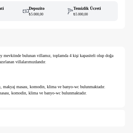
ati
Depozito
Temizlik Ücreti
₺5.000,00
₺5.000,00
y mevkiinde bulunan villamız, toplamda 4 kişi kapasiteli olup doğa
azırlanan villalarımızdandır.
labı, makyaj masası, komodin, klima ve banyo-wc bulunmaktadır.
j masası, komodin, klima ve banyo-wc bulunmaktadır.
bulunmaktadır. Salonumuzda; TV, oturma grubu, sehpa vb. eşyalar
avuz bulunmaktadır.