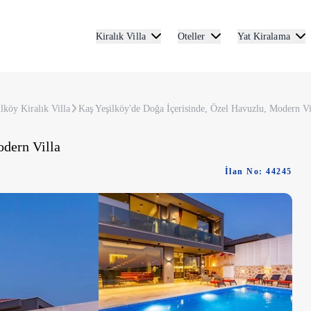
Kiralık Villa
Oteller
Yat Kiralama
lköy Kiralık Villa
Kaş Yeşilköy'de Doğa İçerisinde, Özel Havuzlu, Modern Vi
odern Villa
İlan No: 44245