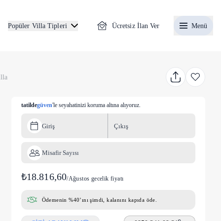
Ücretsiz İlan Ver
Menü
Popüler Villa Tipleri
lla
tatilde
güven
'le seyahatinizi koruma altına alıyoruz.
Giriş
Çıkış
Misafir Sayısı
₺18.816,60
/
Ağustos gecelik fiyatı
Ödemenin %40’ını şimdi, kalanını kapıda öde.