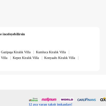
ğinde ölçüleri bulunmaktadır.
up çıkışınız esnasında yapılan kontroller sonucu herhangi bir
arak yapılmaktadır. Elektrik, su, gaz ücretleri fiyatlara dahildir.
e inceleyebilirsin
ız gün temiz ve hazırlanmış olarak teslim edilmekte ve haftada bir
ı konaklamalarda villamızda temizlik ücreti ekstra 5,000 TL'
|
|
Gazipaşa Kiralık Villa
Kumluca Kiralık Villa
|
|
|
 Villa
Kepez Kiralık Villa
Konyaaltı Kiralık Villa
12 aya varan taksit imkanları!