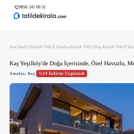
0850 241 09 31
Ana Sayfa
Kiralık Villa
Antalya Kiralık Villa
Kaş Kiralık Villa
Yeşi
Kaş Yeşilköy'de Doğa İçerisinde, Özel Havuzlu, M
%10 İndirim Uygulandı
Antalya
,
Kaş