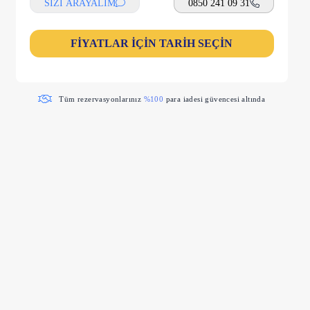
SİZİ ARAYALIM
0850 241 09 31
FİYATLAR İÇİN TARİH SEÇİN
Tüm rezervasyonlarınız
%100
para iadesi güvencesi altında