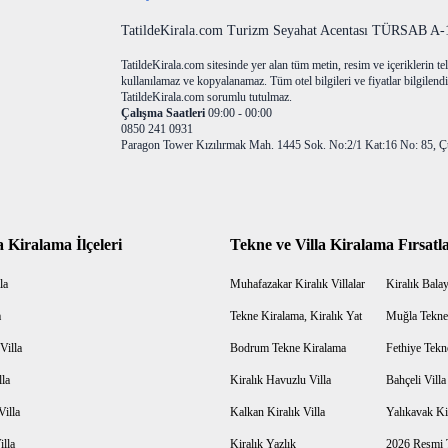
TatildeKirala.com Turizm Seyahat Acentası TÜRSAB A-10
TatildeKirala.com sitesinde yer alan tüm metin, resim ve içeriklerin teli
kullanılamaz ve kopyalanamaz. Tüm otel bilgileri ve fiyatlar bilgilendir
TatildeKirala.com sorumlu tutulmaz.
Çalışma Saatleri
09:00 - 00:00
0850 241 0931
Paragon Tower Kızılırmak Mah. 1445 Sok. No:2/1 Kat:16 No: 85, Ç
a Kiralama İlçeleri
Tekne ve Villa Kiralama Fırsatla
la
Muhafazakar Kiralık Villalar
Kiralık Balayı
a
Tekne Kiralama, Kiralık Yat
Muğla Tekne
Villa
Bodrum Tekne Kiralama
Fethiye Tekn
lla
Kiralık Havuzlu Villa
Bahçeli Vill
Villa
Kalkan Kiralık Villa
Yalıkavak Kir
illa
Kiralık Yazlık
2026 Resmi T