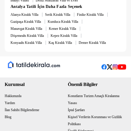
Balayı Villası
Deniz Manzaralı Villa ve Evler
Antalya Tatili İçin Daha Fazla Seçenek
|
|
|
Alanya Kiralık Villa
Serik Kiralık Villa
Finike Kiralık Villa
|
|
Gazipaşa Kiralık Villa
Kumluca Kiralık Villa
|
|
Manavgat Kiralık Villa
Kemer Kiralık Villa
|
|
Döşemealtı Kiralık Villa
Kepez Kiralık Villa
|
|
Konyaaltı Kiralık Villa
Kaş Kiralık Villa
Demre Kiralık Villa
Kurumsal
Önemli Bilgiler
Hakkımızda
Konutların Turizm Amaçlı Kiralanma
Yardım
Yasası
İlan Sahibi Bilgilendirme
İptal Şartları
Blog
Kişisel Verilerin Korunması ve Gizlilik
Politikası