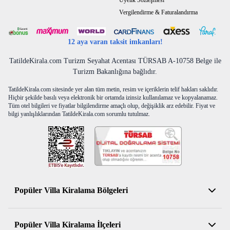
Üyelik Sözleşmesi
Vergilendirme & Faturalandırma
12 aya varan taksit imkanları!
TatildeKirala.com Turizm Seyahat Acentası TÜRSAB A-10758 Belge ile
Turizm Bakanlığına bağlıdır.
TatildeKirala.com sitesinde yer alan tüm metin, resim ve içeriklerin telif hakları saklıdır.
Hiçbir şekilde basılı veya elektronik bir ortamda izinsiz kullanılamaz ve kopyalanamaz.
Tüm otel bilgileri ve fiyatlar bilgilendirme amaçlı olup, değişiklik arz edebilir. Fiyat ve
bilgi yanlışlıklarından TatildeKirala.com sorumlu tutulmaz.
Popüler Villa Kiralama Bölgeleri
Antalya Kiralık Villa
Popüler Villa Kiralama İlçeleri
Muğla Kiralık Villa