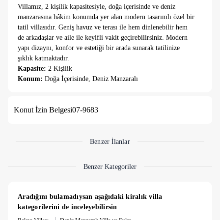
Villamız, 2 kişilik kapasitesiyle, doğa içerisinde ve deniz
manzarasına hâkim konumda yer alan modern tasarımlı özel bir
tatil villasıdır. Geniş havuz ve terası ile hem dinlenebilir hem
de arkadaşlar ve aile ile keyifli vakit geçirebilirsiniz. Modern
yapı dizaynı, konfor ve estetiği bir arada sunarak tatilinize
şıklık katmaktadır.
Kapasite:
2 Kişilik
Konum:
Doğa İçerisinde, Deniz Manzaralı
Öne Çıkan Özellikler:
Deniz Manzarası:
Villa, denize hâkim konumu sayesinde gün
Konut İzin Belgesi
07-9683
boyu mavi ve yeşilin birleştiği manzaralar eşliğinde tatil yapma
imkânı sunar.
Geniş Havuz:
Modern tasarımlı havuz, serinleme ve keyifli
zaman geçirme imkânı sağlar.
Benzer İlanlar
Teras:
Teras alanı, deniz ve doğa manzarası eşliğinde dinlenme
ve açık hava aktiviteleri için idealdir.
Benzer Kategoriler
Modern Yapı Dizaynı:
Estetik ve konforu bir arada sunan
modern mimari ile tatilinizi özel kılar.
Aradığını bulamadıysan aşağıdaki kiralık villa 
Not: Villamızın yapısı ve güvenlik koşulları gereği 7
kategorilerini de inceleyebilirsin
yaşından küçük çocuk misafirlerimizi kabul edemiyoruz.
|