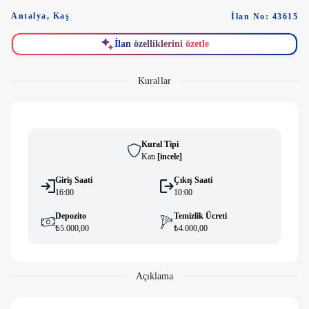
Antalya
,
Kaş
İlan No: 43615
İlan özelliklerini özetle
Kurallar
Kural Tipi
Katı
[
i̇ncele
]
Giriş Saati
Çıkış Saati
16:00
10:00
Depozito
Temizlik Ücreti
₺5.000,00
₺4.000,00
Açıklama