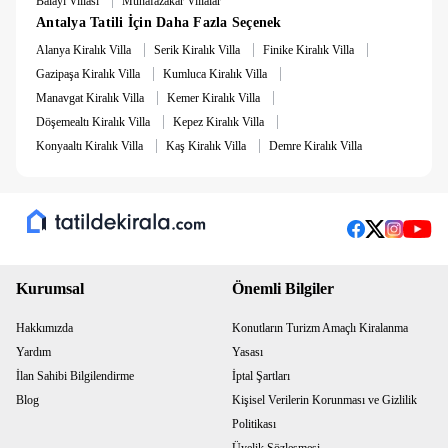
Balayı Villası
Muhafazakar Villalar
Antalya Tatili İçin Daha Fazla Seçenek
|
|
|
Alanya Kiralık Villa
Serik Kiralık Villa
Finike Kiralık Villa
|
|
Gazipaşa Kiralık Villa
Kumluca Kiralık Villa
|
|
Manavgat Kiralık Villa
Kemer Kiralık Villa
|
|
Döşemealtı Kiralık Villa
Kepez Kiralık Villa
|
|
Konyaaltı Kiralık Villa
Kaş Kiralık Villa
Demre Kiralık Villa
Kurumsal
Önemli Bilgiler
Hakkımızda
Konutların Turizm Amaçlı Kiralanma
Yardım
Yasası
İlan Sahibi Bilgilendirme
İptal Şartları
Blog
Kişisel Verilerin Korunması ve Gizlilik
Politikası