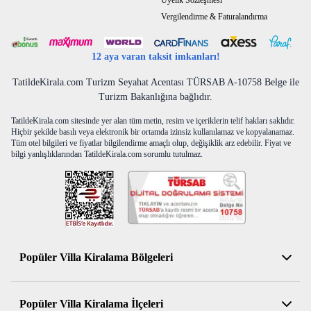
Üyelik Sözleşmesi
Vergilendirme & Faturalandırma
12 aya varan taksit imkanları!
TatildeKirala.com Turizm Seyahat Acentası TÜRSAB A-10758 Belge ile
Turizm Bakanlığına bağlıdır.
TatildeKirala.com sitesinde yer alan tüm metin, resim ve içeriklerin telif hakları saklıdır.
Hiçbir şekilde basılı veya elektronik bir ortamda izinsiz kullanılamaz ve kopyalanamaz.
Tüm otel bilgileri ve fiyatlar bilgilendirme amaçlı olup, değişiklik arz edebilir. Fiyat ve
bilgi yanlışlıklarından TatildeKirala.com sorumlu tutulmaz.
Popüler Villa Kiralama Bölgeleri
Antalya Kiralık Villa
Popüler Villa Kiralama İlçeleri
Muğla Kiralık Villa