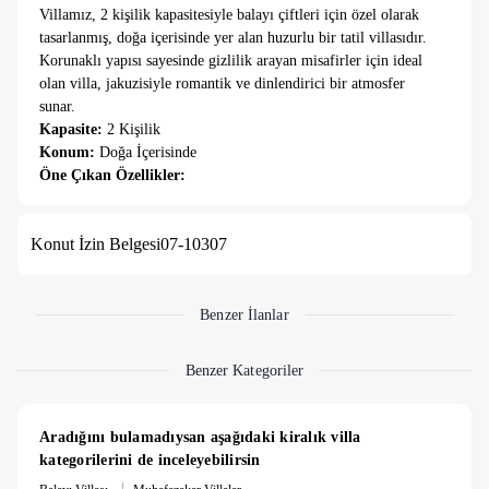
Villamız, 2 kişilik kapasitesiyle balayı çiftleri için özel olarak
tasarlanmış, doğa içerisinde yer alan huzurlu bir tatil villasıdır.
Korunaklı yapısı sayesinde gizlilik arayan misafirler için ideal
olan villa, jakuzisiyle romantik ve dinlendirici bir atmosfer
sunar.
Kapasite:
2 Kişilik
Konum:
Doğa İçerisinde
Öne Çıkan Özellikler:
Korunaklı Yapı:
Mahremiyetinize önem veren çiftler için
ideal
Konut İzin Belgesi
07-10307
Jakuzi:
Özel ve rahatlatıcı bir dinlenme alanı
Doğa İçerisinde:
Sessiz, sakin ve yeşillikler içinde bir konum
Balayı Konsepti:
Romantik detaylarla donatılmış özel tasarım
Benzer İlanlar
NOT: Villamızın alt katında farklı bir villa yer almaktadır.
Ancak her iki villa, tamamen bağımsız girişlere sahip olup
Benzer Kategoriler
birbirinden ayrıdır.
Aradığını bulamadıysan aşağıdaki kiralık villa 
kategorilerini de inceleyebilirsin
|