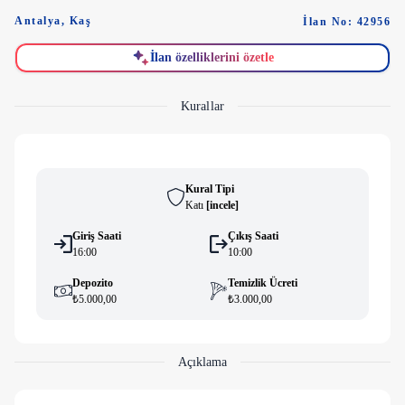
Antalya
,
Kaş
İlan No: 42956
İlan özelliklerini özetle
Kurallar
Kural Tipi
Katı
[
i̇ncele
]
Giriş Saati
Çıkış Saati
16:00
10:00
Depozito
Temizlik Ücreti
₺5.000,00
₺3.000,00
Açıklama