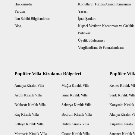
120 KM
Hakkımızda
Konutların Turizm Amaçlı Kiralanma
Yardım
Yasası
Market
İlan Sahibi Bilgilendirme
İptal Şartları
4 KM
Blog
Kişisel Verilerin Korunması ve Gizlilik
Plaj
Politikası
12 KM
Üyelik Sözleşmesi
Vergilendirme & Faturalandırma
Restoran
5 KM
Sağlık Kurumu
Popüler Villa Kiralama Bölgeleri
Popüler Vill
17 KM
Antalya Kiralık Villa
Muğla Kiralık Villa
Kemer Kiralık Vil
Şehir Merkezi
Aydın Kiralık Villa
İzmir Kiralık Villa
Serik Kiralık Vill
12 KM
Balıkesir Kiralık Villa
Sakarya Kiralık Villa
Konyaaltı Kiralık 
Toplu Taşıma
Kaş Kiralık Villa
Bodrum Kiralık Villa
Alanya Kiralık Vi
10 KM
Fethiye Kiralık Villa
Didim Kiralık Villa
Kuşadası Kiralık 
Antalya Havalimanı
Marmaris Kiralık Villa
Çeşme Kiralık Villa
Sapanca Kiralık V
220 KM