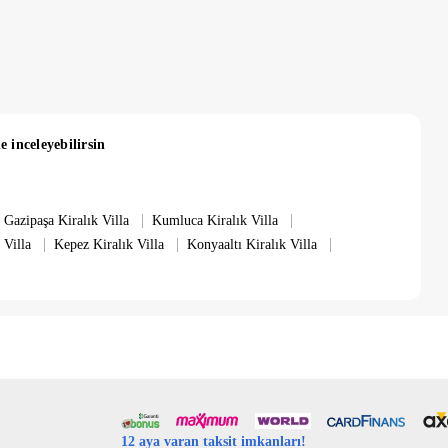
vuz dahil yüzme havuzu bulunmaktadır.
asında her hangi bir problemle karşılaşılmadığı taktirde nakit
e inceleyebilirsin
 sabah 10:00'dır. Villalarımızın temizliklerinin, gerekli
|
|
Gazipaşa Kiralık Villa
Kumluca Kiralık Villa
udur.
|
|
|
 Villa
Kepez Kiralık Villa
Konyaaltı Kiralık Villa
rak yapılmaktadır. Elektrik, su, gaz ücretleri fiyatlara dahildir.
ız gün temiz ve hazırlanmış olarak teslim edilmekte ve haftada bir
a az konaklamalar için ekstra 4000 TL temizlik ücreti talep edilir.
12 aya varan taksit imkanları!