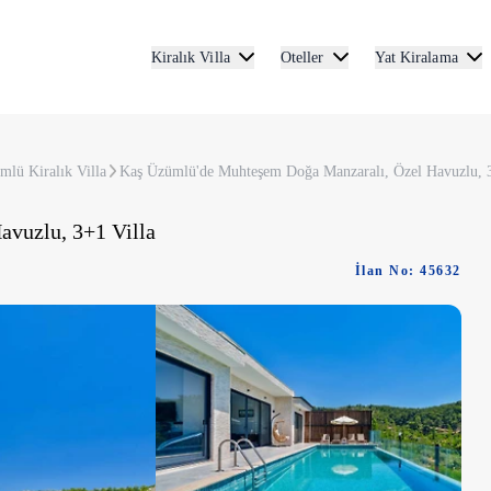
Kiralık Villa
Oteller
Yat Kiralama
mlü Kiralık Villa
Kaş Üzümlü'de Muhteşem Doğa Manzaralı, Özel Havuzlu, 3
vuzlu, 3+1 Villa
İlan No: 45632