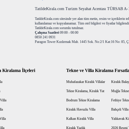
TatildeKirala.com Turizm Seyahat Acentası TÜRSAB A-10
TatildeKirala.com sitesinde yer alan tüm metin, resim ve içeriklerin teli
kullanılamaz ve kopyalanamaz. Tüm otel bilgileri ve fiyatlar bilgilendir
TatildeKirala.com sorumlu tutulmaz.
Çalışma Saatleri
09:00 - 00:00
0850 241 0931
Paragon Tower Kızılırmak Mah. 1445 Sok. No:2/1 Kat:16 No: 85, Ç
a Kiralama İlçeleri
Tekne ve Villa Kiralama Fırsatla
la
Muhafazakar Kiralık Villalar
Kiralık Balayı
a
Tekne Kiralama, Kiralık Yat
Muğla Tekne
Villa
Bodrum Tekne Kiralama
Fethiye Tekn
lla
Kiralık Havuzlu Villa
Bahçeli Vill
Villa
Kalkan Kiralık Villa
Yalıkavak Kir
illa
Kiralık Yazlık
2026 Resmi T