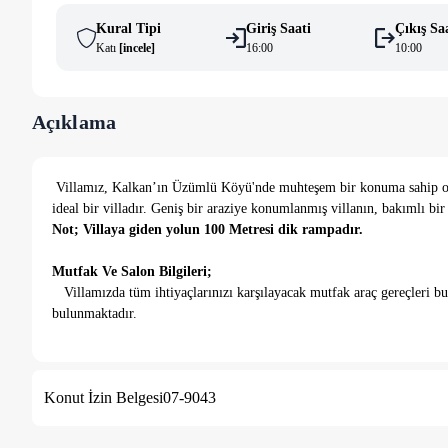
Kural Tipi
Giriş Saati
Çıkış Sa
Katı
[
i̇ncele
]
16:00
10:00
Açıklama
Villamız, Kalkan’ın Üzümlü Köyü'nde muhteşem bir konuma sahip olan 3
ideal bir villadır. Geniş bir araziye konumlanmış villanın, bakımlı bi
Not; Villaya giden yolun 100 Metresi dik rampadır.
Mutfak Ve Salon Bilgileri;
Villamızda tüm ihtiyaçlarınızı karşılayacak mutfak araç gereçleri b
bulunmaktadır.
Yatak Odaları;
1. Yatak Odası;
1 adet çift kişilik yatak, klima, komodin, Jakuzi e
Konut İzin Belgesi
07-9043
bulunmaktadır.
2. Yatak Odası;
1 adet çift kişilik yatak, klima, elbise dolabı, k
3. Yatak Odası;
1 adet çift kişilik yatak, klima, elbise dolabı, ko