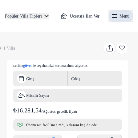
Ücretsiz İlan Ver
Menü
Popüler Villa Tipleri
+1 Villa
tatilde
güven
'le seyahatinizi koruma altına alıyoruz.
Giriş
Çıkış
Misafir Sayısı
₺16.281,54
/
Ağustos gecelik fiyatı
Ödemenin %40’ını şimdi, kalanını kapıda öde.