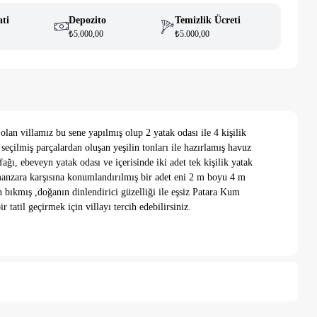
ati
Depozito
Temizlik Ücreti
₺5.000,00
₺5.000,00
olan villamız bu sene yapılmış olup 2 yatak odası ile 4 kişilik
seçilmiş parçalardan oluşan yeşilin tonları ile hazırlamış havuz
ı, ebeveyn yatak odası ve içerisinde iki adet tek kişilik yatak
anzara karşısına konumlandırılmış bir adet eni 2 m boyu 4 m
 bıkmış ,doğanın dinlendirici güzelliği ile eşsiz Patara Kum
r tatil geçirmek için villayı tercih edebilirsiniz.