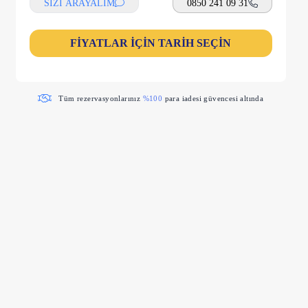
SİZİ ARAYALIM
0850 241 09 31
FİYATLAR İÇİN TARİH SEÇİN
Tüm rezervasyonlarınız
%100
para iadesi güvencesi altında