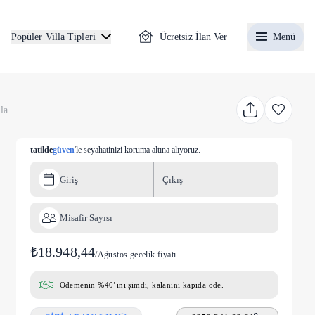
Ücretsiz İlan Ver
Menü
Popüler Villa Tipleri
la
tatilde
güven
'le seyahatinizi koruma altına alıyoruz.
Giriş
Çıkış
Misafir Sayısı
₺18.948,44
/
Ağustos gecelik fiyatı
Ödemenin %40’ını şimdi, kalanını kapıda öde.