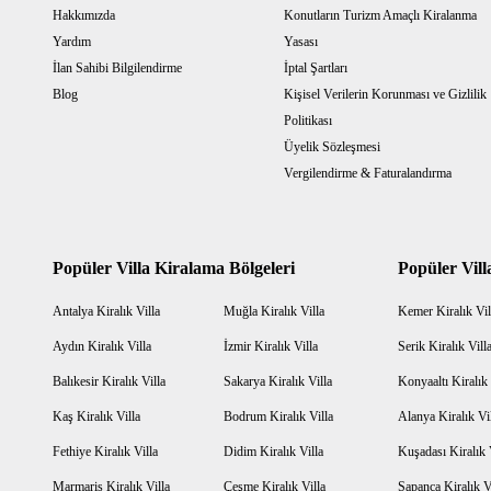
Hakkımızda
Konutların Turizm Amaçlı Kiralanma
Yardım
Yasası
İlan Sahibi Bilgilendirme
İptal Şartları
Blog
Kişisel Verilerin Korunması ve Gizlilik
Politikası
Üyelik Sözleşmesi
Vergilendirme & Faturalandırma
Popüler Villa Kiralama Bölgeleri
Popüler Vill
Antalya Kiralık Villa
Muğla Kiralık Villa
Kemer Kiralık Vil
Aydın Kiralık Villa
İzmir Kiralık Villa
Serik Kiralık Vill
Balıkesir Kiralık Villa
Sakarya Kiralık Villa
Konyaaltı Kiralık 
Kaş Kiralık Villa
Bodrum Kiralık Villa
Alanya Kiralık Vi
Fethiye Kiralık Villa
Didim Kiralık Villa
Kuşadası Kiralık 
Marmaris Kiralık Villa
Çeşme Kiralık Villa
Sapanca Kiralık V