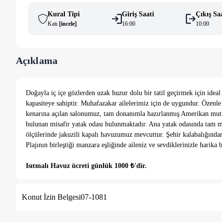
Kural Tipi
Giriş Saati
Çıkış Sa
Katı
[
i̇ncele
]
16:00
10:00
Açıklama
Doğayla iç içe gözlerden uzak huzur dolu bir tatil geçirmek için ideal 
kapasiteye sahiptir. Muhafazakar ailelerimiz için de uygundur. Özenle 
kenarına açılan salonumuz, tam donanımla hazırlanmış Amerikan mutfağ
bulunan misafir yatak odası bulunmaktadır. Ana yatak odasında tam m
ölçülerinde jakuzili kapalı havuzumuz mevcuttur. Şehir kalabalığından
Plajının birleştiği manzara eşliğinde aileniz ve sevdiklerinizle harika bi
Isıtmalı Havuz ücreti günlük 1000 ₺'dir.
Konut İzin Belgesi
07-1081