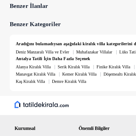
Benzer İlanlar
Benzer Kategoriler
Aradığını bulamadıysan aşağıdaki kiralık villa kategorilerini d
|
|
Deniz Manzaralı Villa ve Evler
Muhafazakar Villalar
Lüks Tatil
Antalya Tatili İçin Daha Fazla Seçenek
|
|
|
Alanya Kiralık Villa
Serik Kiralık Villa
Finike Kiralık Villa
|
|
Manavgat Kiralık Villa
Kemer Kiralık Villa
Döşemealtı Kiralık
|
Kaş Kiralık Villa
Demre Kiralık Villa
Kurumsal
Önemli Bilgiler