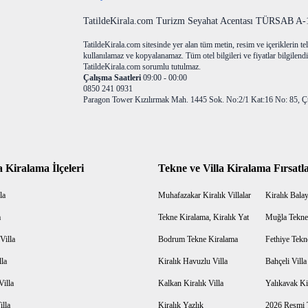
TatildeKirala.com Turizm Seyahat Acentası TÜRSAB A-10
TatildeKirala.com sitesinde yer alan tüm metin, resim ve içeriklerin teli
kullanılamaz ve kopyalanamaz. Tüm otel bilgileri ve fiyatlar bilgilendir
TatildeKirala.com sorumlu tutulmaz.
Çalışma Saatleri
09:00 - 00:00
0850 241 0931
Paragon Tower Kızılırmak Mah. 1445 Sok. No:2/1 Kat:16 No: 85, Ç
a Kiralama İlçeleri
Tekne ve Villa Kiralama Fırsatla
la
Muhafazakar Kiralık Villalar
Kiralık Balayı
a
Tekne Kiralama, Kiralık Yat
Muğla Tekne
Villa
Bodrum Tekne Kiralama
Fethiye Tekn
lla
Kiralık Havuzlu Villa
Bahçeli Vill
Villa
Kalkan Kiralık Villa
Yalıkavak Kir
illa
Kiralık Yazlık
2026 Resmi T