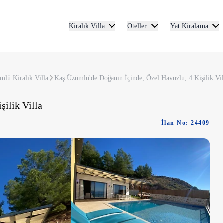
Kiralık Villa
Oteller
Yat Kiralama
mlü Kiralık Villa
Kaş Üzümlü'de Doğanın İçinde, Özel Havuzlu, 4 Kişilik Vil
şilik Villa
İlan No: 24409