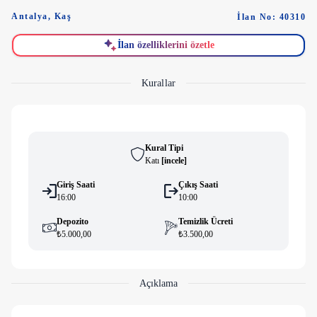
Antalya
,
Kaş
İlan No: 40310
İlan özelliklerini özetle
Kurallar
Kural Tipi
Katı
[
i̇ncele
]
Giriş Saati
Çıkış Saati
16:00
10:00
Depozito
Temizlik Ücreti
₺5.000,00
₺3.500,00
Açıklama