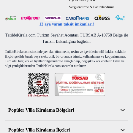
Üyelik Sözleşmesi
Not
: 7 gece altında konaklamaya 3.500 TL Temizlik Ücreti
Vergilendirme & Faturalandırma
alınmaktadır.
12 aya varan taksit imkanları!
Not
: 5.000 TL Hasar Depozitosu bulunmaktadır. Hasarsızlık
durumunda konaklama sonunda iade edilmektedir.
TatildeKirala.com Turizm Seyahat Acentası TÜRSAB A-10758 Belge ile
Turizm Bakanlığına bağlıdır.
Yaklaşık Lokasyon Mesafeleri:
TatildeKirala.com sitesinde yer alan tüm metin, resim ve içeriklerin telif hakları saklıdır.
Hava Alanı(Antalya) 205 Km
Hiçbir şekilde basılı veya elektronik bir ortamda izinsiz kullanılamaz ve kopyalanamaz.
Tüm otel bilgileri ve fiyatlar bilgilendirme amaçlı olup, değişiklik arz edebilir. Fiyat ve
bilgi yanlışlıklarından TatildeKirala.com sorumlu tutulmaz.
Hava Alanı(Dalaman) 120 Km
Otobüs Terminali 5.3 Km
Şehir Merkezi 5.6 Km
Popüler Villa Kiralama Bölgeleri
Antalya Kiralık Villa
Popüler Villa Kiralama İlçeleri
Muğla Kiralık Villa