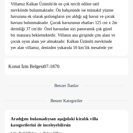
Villamız Kalkan Üzümlü'de en çok tercih edilen tatil
mevkiinde bulunmaktadır. Ön bahçesinde ise müstakil yüzme
havuzuna ek olarak şezlongların yer aldığı sığ havuz ve çocuk
havuzu bulunmaktadır. Çocuk havuzunun ebatları 125 cm x 2m
derinliği 37 cm'dir. Özel havuzdan sizi panoramik çok güzel
bir manzara beklemektedir. Villanın ana girişinde çim alanı ve
çocuk oyun alanı yer almaktadır. Kalkan Üzümlü mevkiinde
yer alan villamız, denizden yukarıda 10 km’lik mesafede yer
almaktadır. Üzümlü bölgesinin en önemli özelliklerinden birisi
de yazın sıcak akşamları da Kalkan merkeze göre daha serin
Konut İzin Belgesi
07-1870
olmasıdır. Üzümlü bölgesinin yüksek konumda bulunmasıyla
temiz havanın ve eşsiz doğa manzarasının tadını
çıkarabileceksiniz, kuşların cıvıltısını ve doğanın o eşsiz sesini
dinleyebilme fırsatı bulabileceksiniz. Şehrin gürültüsünden ve
Benzer İlanlar
kalabalığından uzak harika bir tatil sizleri bekliyor. Son derece
zevkli ve kaliteli mobilyalar ile donanmış olan evimizde
Benzer Kategoriler
toplam 2 adet yatak odası yer almaktadır. 4 kişi kapasiteli
villamızın ebeveyn yatak odasında geniş jakuzi ve TV yer
almaktadır. Değişen renklerdeki led sistemi ile hem havuzun
Aradığını bulamadıysan aşağıdaki kiralık villa 
rengi hem de evin aydınlatmasındaki renkler çok güzel bir
kategorilerini de inceleyebilirsin
ortam sağlamaktadır. Memnuniyet garantili bu özel evimiz
|