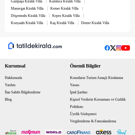
|
|
Gazipaşa Kiralık Villa
Kumluca Kiralık Villa
|
|
Manavgat Kiralık Villa
Kemer Kiralık Villa
|
|
Döşemealtı Kiralık Villa
Kepez Kiralık Villa
|
|
Konyaaltı Kiralık Villa
Kaş Kiralık Villa
Demre Kiralık Villa
Kurumsal
Önemli Bilgiler
Hakkımızda
Konutların Turizm Amaçlı Kiralanma
Yardım
Yasası
İlan Sahibi Bilgilendirme
İptal Şartları
Blog
Kişisel Verilerin Korunması ve Gizlilik
Politikası
Üyelik Sözleşmesi
Vergilendirme & Faturalandırma