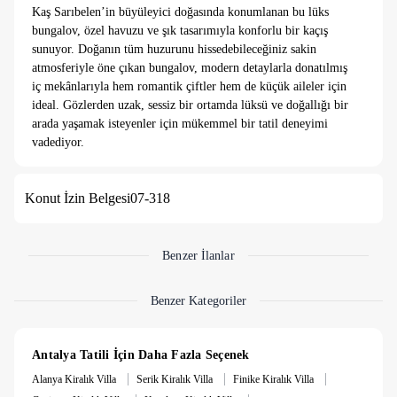
Kaş Sarıbelen’in büyüleyici doğasında konumlanan bu lüks
bungalov, özel havuzu ve şık tasarımıyla konforlu bir kaçış
sunuyor. Doğanın tüm huzurunu hissedebileceğiniz sakin
atmosferiyle öne çıkan bungalov, modern detaylarla donatılmış
iç mekânlarıyla hem romantik çiftler hem de küçük aileler için
ideal. Gözlerden uzak, sessiz bir ortamda lüksü ve doğallığı bir
arada yaşamak isteyenler için mükemmel bir tatil deneyimi
vadediyor.
7 gece altında konaklamalarda 3000₺ temizlik ücreti talep
Konut İzin Belgesi
07-318
edilmektedir.
Benzer İlanlar
Benzer Kategoriler
Antalya Tatili İçin Daha Fazla Seçenek
|
|
|
Alanya Kiralık Villa
Serik Kiralık Villa
Finike Kiralık Villa