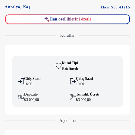
Antalya
,
Kaş
İlan No: 43215
İlan özelliklerini özetle
Kurallar
Kural Tipi
Katı
[
i̇ncele
]
Giriş Saati
Çıkış Saati
16:00
10:00
Depozito
Temizlik Ücreti
₺3.000,00
₺3.000,00
Açıklama