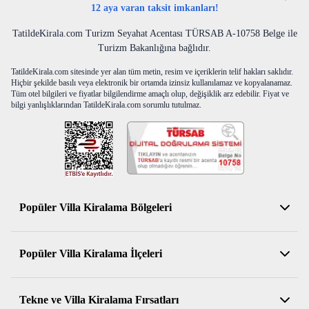
12 aya varan taksit imkanları!
TatildeKirala.com Turizm Seyahat Acentası TÜRSAB A-10758 Belge ile
Turizm Bakanlığına bağlıdır.
TatildeKirala.com sitesinde yer alan tüm metin, resim ve içeriklerin telif hakları saklıdır.
Hiçbir şekilde basılı veya elektronik bir ortamda izinsiz kullanılamaz ve kopyalanamaz.
Tüm otel bilgileri ve fiyatlar bilgilendirme amaçlı olup, değişiklik arz edebilir. Fiyat ve
bilgi yanlışlıklarından TatildeKirala.com sorumlu tutulmaz.
Popüler Villa Kiralama Bölgeleri
Antalya Kiralık Villa
Popüler Villa Kiralama İlçeleri
Muğla Kiralık Villa
Aydın Kiralık Villa
Kemer Kiralık Villa
Tekne ve Villa Kiralama Fırsatları
İzmir Kiralık Villa
Serik Kiralık Villa