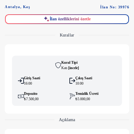
Antalya
,
Kaş
İlan No: 39976
İlan özelliklerini özetle
Kurallar
Kural Tipi
Katı
[
i̇ncele
]
Giriş Saati
Çıkış Saati
16:00
10:00
Depozito
Temizlik Ücreti
₺7.500,00
₺5.000,00
Açıklama