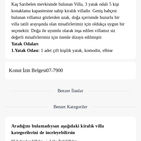
Kaş Sarıbelen mevkisinde bulunan Villa, 3 yatak odalı 5 kişi
konaklama kapasitesine sahip kiralık villadır. Geniş bahçesi
bulunan villamız gözlerden uzak, doğa içerisinde huzurlu bir
villa tatili arayışında olan misafirlerimiz için oldukça uygun bir
seçenektir. Doğa ile uyumlu olarak inşa edilen villamız siz
değerli misafirlerimiz için özenle dizayn edilmiştir.
Yatak Odaları
1.Yatak Odası:
1 adet çift kişilik yatak, komodin, elbise
dolabı bulunmaktadır.
2.Yatak Odası:
1 adet çift kişilik yatak, klima, komodin,
Konut İzin Belgesi
07-7900
makyaj masası bulunmaktadır.
3.Yatak Odası
: 1 adet tek kişilik yatak, komodin
bulunmaktadır.
Salon
: Otura grubu, orta sehpa, TV, klima bulunmaktadır.
Benzer İlanlar
Mutfak
: Amerikan mutfak içerisinde, yemek masası, 4'lü ocak,
Benzer Kategoriler
fırın, buzdolabı, mikrodalga fırın, çamaşır makinası, bulaşık
makinası, kahve makinası, su ısıtıcı bulunmaktadır.
Havuz ve Bahçe
: Doğa manzaralı özel yüzme havuzu, şezlong,
Aradığını bulamadıysan aşağıdaki kiralık villa 
güneş şemsiyesi, bahçe yemek masası, barbekü, bahçe oturma
kategorilerini de inceleyebilirsin
grubu bulunmaktadır.
|