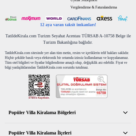
Üyelik Sözleşmesi
Vergilendirme & Faturalandırma
12 aya varan taksit imkanları!
TatildeKirala.com Turizm Seyahat Acentası TÜRSAB A-10758 Belge ile
Turizm Bakanlığına bağlıdır.
TatildeKirala.com sitesinde yer alan tüm metin, resim ve içeriklerin telif hakları saklıdır.
Hiçbir şekilde basılı veya elektronik bir ortamda izinsiz kullanılamaz ve kopyalanamaz.
Tüm otel bilgileri ve fiyatlar bilgilendirme amaçlı olup, değişiklik arz edebilir. Fiyat ve
bilgi yanlışlıklarından TatildeKirala.com sorumlu tutulmaz.
Popüler Villa Kiralama Bölgeleri
Antalya Kiralık Villa
Popüler Villa Kiralama İlçeleri
Muğla Kiralık Villa