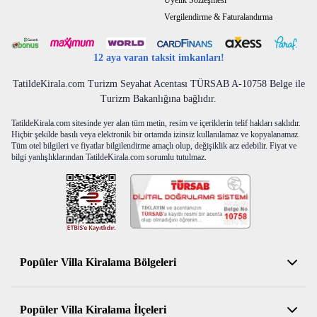
Üyelik Sözleşmesi
Vergilendirme & Faturalandırma
12 aya varan taksit imkanları!
TatildeKirala.com Turizm Seyahat Acentası TÜRSAB A-10758 Belge ile
Turizm Bakanlığına bağlıdır.
TatildeKirala.com sitesinde yer alan tüm metin, resim ve içeriklerin telif hakları saklıdır.
Hiçbir şekilde basılı veya elektronik bir ortamda izinsiz kullanılamaz ve kopyalanamaz.
Tüm otel bilgileri ve fiyatlar bilgilendirme amaçlı olup, değişiklik arz edebilir. Fiyat ve
bilgi yanlışlıklarından TatildeKirala.com sorumlu tutulmaz.
Popüler Villa Kiralama Bölgeleri
Antalya Kiralık Villa
Popüler Villa Kiralama İlçeleri
Muğla Kiralık Villa