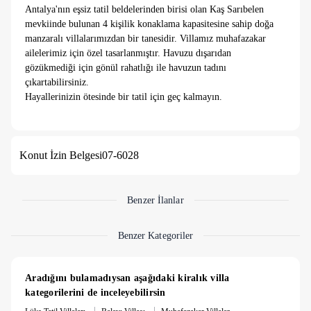
Antalya'nın eşsiz tatil beldelerinden birisi olan Kaş Sarıbelen
mevkiinde bulunan 4 kişilik konaklama kapasitesine sahip doğa
manzaralı villalarımızdan bir tanesidir. Villamız muhafazakar
ailelerimiz için özel tasarlanmıştır. Havuzu dışarıdan
gözükmediği için gönül rahatlığı ile havuzun tadını
çıkartabilirsiniz.
Hayallerinizin ötesinde bir tatil için geç kalmayın.
Oda Bilgileri;
1. Yatak Odası;
1 adet çift kişilik yatak, jakuzi, TV,
Konut İzin Belgesi
07-6028
elbise dolabı, makyaj masası, komodin, klima ve banyo-wc
bulunmaktadır.
2. Yatak Odası;
2 adet tek kişilik yatak, elbise
dolabı, makyaj masası, komodin, klima ve banyo-wc
Benzer İlanlar
bulunmaktadır.
Mutfak ve Salon Bilgileri;
Benzer Kategoriler
Villamızda tüm ihtiyaçlarınızı karşılayacak mutfak
araç gereçleri bulunmaktadır. Salonumuzda; TV, oturma grubu,
sehpa vb. eşyalar bulunmaktadır.
Aradığını bulamadıysan aşağıdaki kiralık villa 
Havuz Bilgileri;
kategorilerini de inceleyebilirsin
Villamızın, 4 * 9 metre ebatlarında 1,55 metre
|
|