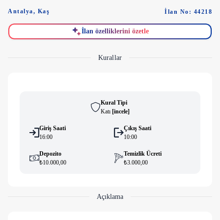
Antalya
,
Kaş
İlan No: 44218
İlan özelliklerini özetle
Kurallar
Kural Tipi
Katı
[
i̇ncele
]
Giriş Saati
Çıkış Saati
16:00
10:00
Depozito
Temizlik Ücreti
₺10.000,00
₺3.000,00
Açıklama