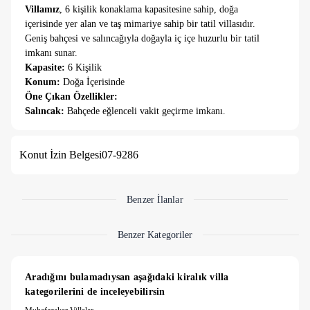
Villamız
, 6 kişilik konaklama kapasitesine sahip, doğa
içerisinde yer alan ve taş mimariye sahip bir tatil villasıdır.
Geniş bahçesi ve salıncağıyla doğayla iç içe huzurlu bir tatil
imkanı sunar.
Kapasite:
6 Kişilik
Konum:
Doğa İçerisinde
Öne Çıkan Özellikler:
Salıncak:
Bahçede eğlenceli vakit geçirme imkanı.
Bahçe:
Doğayla iç içe dinlenme alanı.
Taş Bina:
Geleneksel ve modern dokunun birleşimiyle şık bir
Konut İzin Belgesi
07-9286
tasarım.
NOT:
Villamızın havuzu mayıs ayında aktif olacaktır.
6 gece altında konaklamaya 4.000 TL Temizlik Ücreti
Benzer İlanlar
alınmaktadır.
Benzer Kategoriler
5.000 TL Hasar Depozitosu bulunmaktadır. Hasarsızlık
durumunda konaklama sonunda iade edilmektedir.
Aradığını bulamadıysan aşağıdaki kiralık villa 
kategorilerini de inceleyebilirsin