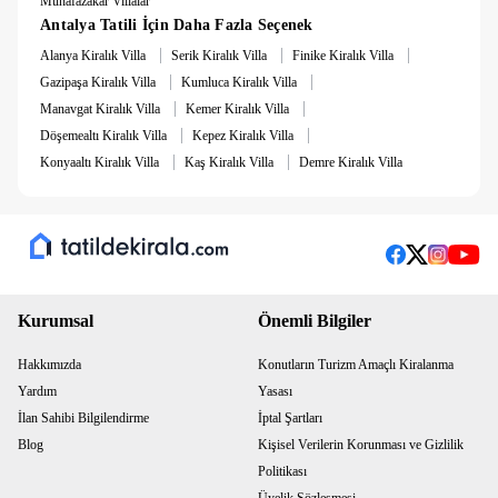
Muhafazakar Villalar
Antalya Tatili İçin Daha Fazla Seçenek
|
|
|
Alanya Kiralık Villa
Serik Kiralık Villa
Finike Kiralık Villa
|
|
Gazipaşa Kiralık Villa
Kumluca Kiralık Villa
|
|
Manavgat Kiralık Villa
Kemer Kiralık Villa
|
|
Döşemealtı Kiralık Villa
Kepez Kiralık Villa
|
|
Konyaaltı Kiralık Villa
Kaş Kiralık Villa
Demre Kiralık Villa
Kurumsal
Önemli Bilgiler
Hakkımızda
Konutların Turizm Amaçlı Kiralanma
Yardım
Yasası
İlan Sahibi Bilgilendirme
İptal Şartları
Blog
Kişisel Verilerin Korunması ve Gizlilik
Politikası