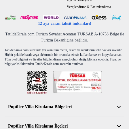
Üyelik Sözleşmesi
Vergilendirme & Faturalandırma
12 aya varan taksit imkanları!
TatildeKirala.com Turizm Seyahat Acentası TÜRSAB A-10758 Belge ile
Turizm Bakanlığına bağlıdır.
TatildeKirala.com sitesinde yer alan tüm metin, resim ve içeriklerin telif hakları saklıdır.
Hiçbir şekilde basılı veya elektronik bir ortamda izinsiz kullanılamaz ve kopyalanamaz.
Tüm otel bilgileri ve fiyatlar bilgilendirme amaçlı olup, değişiklik arz edebilir. Fiyat ve
bilgi yanlışlıklarından TatildeKirala.com sorumlu tutulmaz.
Popüler Villa Kiralama Bölgeleri
Antalya Kiralık Villa
Popüler Villa Kiralama İlçeleri
Muğla Kiralık Villa