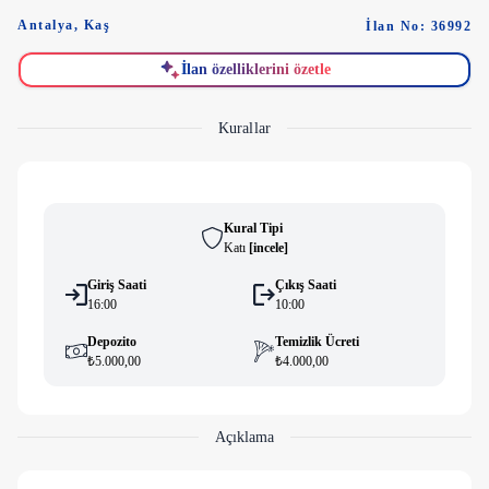
Antalya
,
Kaş
İlan No: 36992
İlan özelliklerini özetle
Kurallar
Kural Tipi
Katı
[
i̇ncele
]
Giriş Saati
Çıkış Saati
16:00
10:00
Depozito
Temizlik Ücreti
₺5.000,00
₺4.000,00
Açıklama