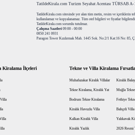
TatildeKirala.com Turizm Seyahat Acentası TÜRSAB A-10
TatildeKirala.com sitesinde yer alan tüm metin, resim ve içeriklerin teli
kullanılamaz ve kopyalanamaz. Tüm otel bilgileri ve fiyatlar bilgilendir
TatildeKirala.com sorumlu tutulmaz.
Çalışma Saatleri
09:00 - 00:00
0850 241 0931
Paragon Tower Kızılırmak Mah. 1445 Sok. No:2/1 Kat:16 No: 85, Ç
a Kiralama İlçeleri
Tekne ve Villa Kiralama Fırsatla
la
Muhafazakar Kiralık Villalar
Kiralık Balayı
a
Tekne Kiralama, Kiralık Yat
Muğla Tekne
Villa
Bodrum Tekne Kiralama
Fethiye Tekn
lla
Kiralık Havuzlu Villa
Bahçeli Vill
Villa
Kalkan Kiralık Villa
Yalıkavak Kir
illa
Kiralık Yazlık
2026 Resmi T