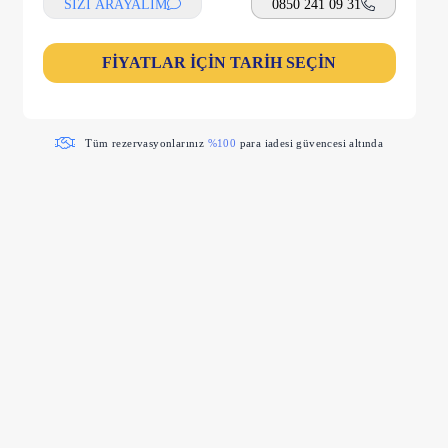
SİZİ ARAYALIM
0850 241 09 31
FİYATLAR İÇİN TARİH SEÇİN
Tüm rezervasyonlarınız
%100
para iadesi güvencesi altında