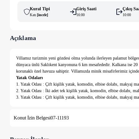
Kural Tipi
Giriş Saati
Çıkış Sa
Katı
[
i̇ncele
]
16:00
10:00
Açıklama
Villamız turizmin yeni gözdesi olma yolunda ilerleyen palamut bölgesi
dünyaca ünlü Saklıkent kanyonuna 6 km mesafededir. Kalkana ise 20 k
korunaklı özel havuza sahiptir. Villamızda minik misafirlerimiz için
Yatak Odaları
1. Yatak Odası : Çift kişilik yatak, komodin, elbise dolabı, makyaj 
2. Yatak Odası : İki adet tek kişilik yatak, komodin, elbise dolabı,
3. Yatak Odası : Çift kişilik yatak, komodin, elbise dolabı, makyaj 
Konut İzin Belgesi
07-11193