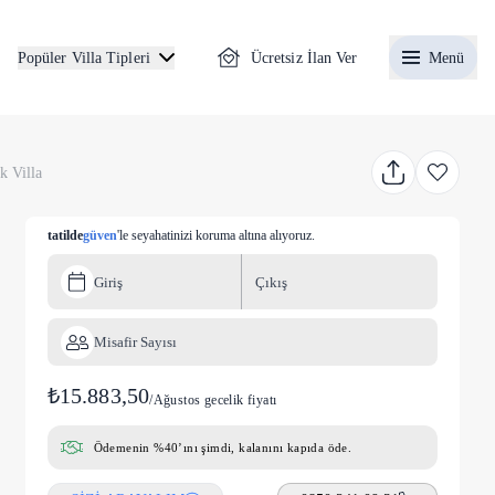
Ücretsiz İlan Ver
Menü
Popüler Villa Tipleri
k Villa
tatilde
güven
'le seyahatinizi koruma altına alıyoruz.
Giriş
Çıkış
Misafir Sayısı
₺15.883,50
/
Ağustos gecelik fiyatı
Ödemenin %40’ını şimdi, kalanını kapıda öde.