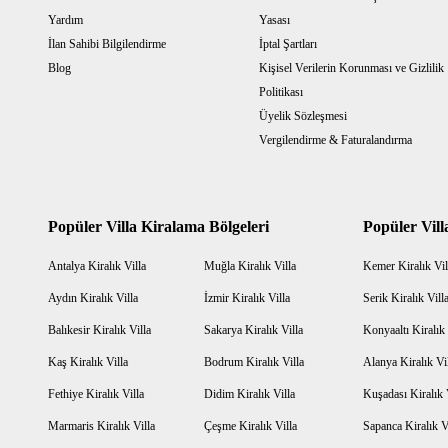
Yardım
Yasası
İlan Sahibi Bilgilendirme
İptal Şartları
Blog
Kişisel Verilerin Korunması ve Gizlilik
Politikası
Üyelik Sözleşmesi
Vergilendirme & Faturalandırma
Popüler Villa Kiralama Bölgeleri
Popüler Vill
Antalya Kiralık Villa
Muğla Kiralık Villa
Kemer Kiralık Vil
Aydın Kiralık Villa
İzmir Kiralık Villa
Serik Kiralık Vill
Balıkesir Kiralık Villa
Sakarya Kiralık Villa
Konyaaltı Kiralık 
Kaş Kiralık Villa
Bodrum Kiralık Villa
Alanya Kiralık Vi
Fethiye Kiralık Villa
Didim Kiralık Villa
Kuşadası Kiralık 
Marmaris Kiralık Villa
Çeşme Kiralık Villa
Sapanca Kiralık V