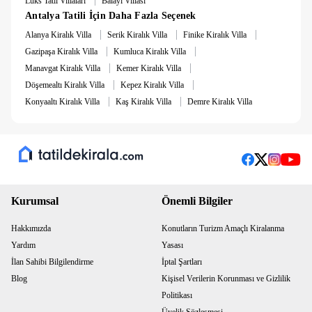
Lüks Tatil Villaları
Balayı Villası
Antalya Tatili İçin Daha Fazla Seçenek
|
|
|
Alanya Kiralık Villa
Serik Kiralık Villa
Finike Kiralık Villa
|
|
Gazipaşa Kiralık Villa
Kumluca Kiralık Villa
|
|
Manavgat Kiralık Villa
Kemer Kiralık Villa
|
|
Döşemealtı Kiralık Villa
Kepez Kiralık Villa
|
|
Konyaaltı Kiralık Villa
Kaş Kiralık Villa
Demre Kiralık Villa
Kurumsal
Önemli Bilgiler
Hakkımızda
Konutların Turizm Amaçlı Kiralanma
Yardım
Yasası
İlan Sahibi Bilgilendirme
İptal Şartları
Blog
Kişisel Verilerin Korunması ve Gizlilik
Politikası