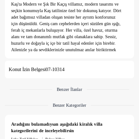
Kaş'ta Modern ve Şık Bir Kaçış villamız, modern tasarımı ve
seçkin konumuyla Kaş tatilinize özel bir dokunuş katıyor. Dört
adet bağımsız villadan oluşan tesiste her ayrıntı konforunuz
için düşünüldü. Geniş cam cephelerden içeri süzülen gün ışığı,
ferah iç mekanlarla buluşuyor. Her villa, özel havuz, oturma
alanı ve tam donanımlı mutfak gibi olanaklara sahip. Sessiz,
huzurlu ve doğayla iç içe bir tatil hayal edenler için birebir.
Ailenizle ya da sevdiklerinizle unutulmaz anılar biriktirmek
için Kaş’ın en özel villalarından biri sizi bekliyor.
Konut İzin Belgesi
07-10314
Benzer İlanlar
Benzer Kategoriler
Aradığını bulamadıysan aşağıdaki kiralık villa 
kategorilerini de inceleyebilirsin
|