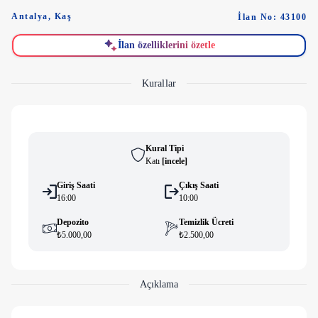
Antalya
,
Kaş
İlan No: 43100
İlan özelliklerini özetle
Kurallar
Kural Tipi
Katı
[
i̇ncele
]
Giriş Saati
Çıkış Saati
16:00
10:00
Depozito
Temizlik Ücreti
₺5.000,00
₺2.500,00
Açıklama