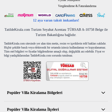
Üyelik Sözleşmesi
Vergilendirme & Faturalandırma
12 aya varan taksit imkanları!
TatildeKirala.com Turizm Seyahat Acentası TÜRSAB A-10758 Belge ile
Turizm Bakanlığına bağlıdır.
TatildeKirala.com sitesinde yer alan tüm metin, resim ve içeriklerin telif hakları saklıdır.
Hiçbir şekilde basılı veya elektronik bir ortamda izinsiz kullanılamaz ve kopyalanamaz.
Tüm otel bilgileri ve fiyatlar bilgilendirme amaçlı olup, değişiklik arz edebilir. Fiyat ve
bilgi yanlışlıklarından TatildeKirala.com sorumlu tutulmaz.
Popüler Villa Kiralama Bölgeleri
Antalya Kiralık Villa
Popüler Villa Kiralama İlçeleri
Muğla Kiralık Villa