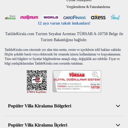
Üyelik Sözleşmesi
Vergilendirme & Faturalandırma
12 aya varan taksit imkanları!
TatildeKirala.com Turizm Seyahat Acentası TÜRSAB A-10758 Belge ile
Turizm Bakanlığına bağlıdır.
TatildeKirala.com sitesinde yer alan tüm metin, resim ve içeriklerin telif hakları saklıdır.
Hiçbir şekilde basılı veya elektronik bir ortamda izinsiz kullanılamaz ve kopyalanamaz.
Tüm otel bilgileri ve fiyatlar bilgilendirme amaçlı olup, değişiklik arz edebilir. Fiyat ve
bilgi yanlışlıklarından TatildeKirala.com sorumlu tutulmaz.
Popüler Villa Kiralama Bölgeleri
Antalya Kiralık Villa
Popüler Villa Kiralama İlçeleri
Muğla Kiralık Villa