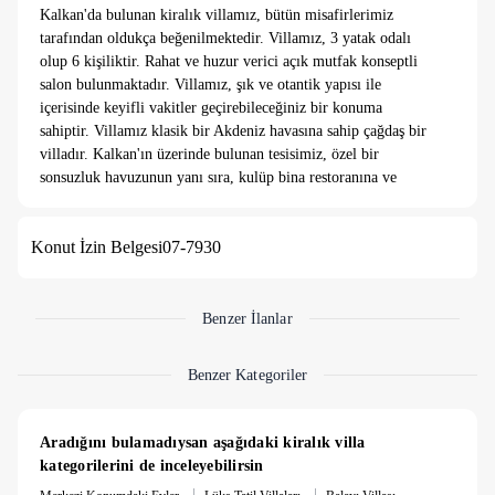
Kalkan'da bulunan kiralık villamız, bütün misafirlerimiz
tarafından oldukça beğenilmektedir. Villamız, 3 yatak odalı
olup 6 kişiliktir. Rahat ve huzur verici açık mutfak konseptli
salon bulunmaktadır. Villamız, şık ve otantik yapısı ile
içerisinde keyifli vakitler geçirebileceğiniz bir konuma
sahiptir. Villamız klasik bir Akdeniz havasına sahip çağdaş bir
villadır. Kalkan'ın üzerinde bulunan tesisimiz, özel bir
sonsuzluk havuzunun yanı sıra, kulüp bina restoranına ve
kokteyl bara kısa bir yürüme mesafesinde yer almaktadır.
Şehir hayatından sıkılmış, doğa ile iç içe, modern dizayn
Konut İzin Belgesi
07-7930
edilmiş, keyif alacağınız malzeme ve eşyalarla donatılmış, sizi
kimsenin rahatsız etmeyeceği, merkeze yakın konumda, denize
ve plaja yaklaşık 2,5 km mesafede olan villamız mükemmel bir
villadır.
Benzer İlanlar
Villamızın özel otoparkı vardır ve otoparkımız çok rahat 3 tane
arabanın yer alabileceği büyüklüktedir.
Benzer Kategoriler
Villamıza en yakın market, manav ve restoranlar yaklaşık 5
dakika mesafede olup Kalkan merkez, plajlar 2,5 km
mesafededir. Ayrıca villa sahipleri yakın konumda yaşadıkları
Aradığını bulamadıysan aşağıdaki kiralık villa 
için misafirlerimizin herhangi bir ihtiyacı ve yardımı olması
kategorilerini de inceleyebilirsin
durumunda hemen hızlı bir şekilde yardımcı olunmaktadır.
|
|