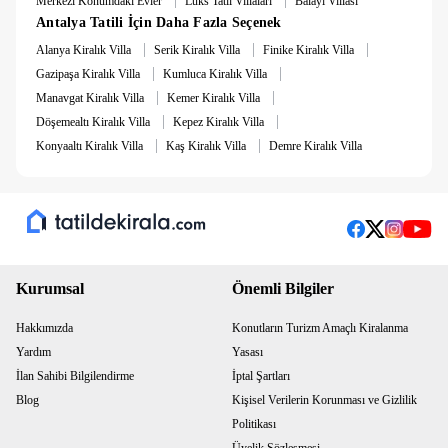
Merkezi Konumdaki Evler
Lüks Tatil Villaları
Balayı Villası
Antalya Tatili İçin Daha Fazla Seçenek
7 Gece altı konaklamalarda kapıda nakit olarak ₺5.000
|
|
|
temizlik ücreti bulunmaktadır.
Alanya Kiralık Villa
Serik Kiralık Villa
Finike Kiralık Villa
İadeli hasar depozitosu ₺10.000’dir.
|
|
Gazipaşa Kiralık Villa
Kumluca Kiralık Villa
|
|
Manavgat Kiralık Villa
Kemer Kiralık Villa
|
|
Döşemealtı Kiralık Villa
Kepez Kiralık Villa
|
|
Konyaaltı Kiralık Villa
Kaş Kiralık Villa
Demre Kiralık Villa
Kurumsal
Önemli Bilgiler
Hakkımızda
Konutların Turizm Amaçlı Kiralanma
Yardım
Yasası
İlan Sahibi Bilgilendirme
İptal Şartları
Blog
Kişisel Verilerin Korunması ve Gizlilik
Politikası