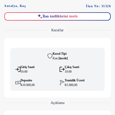
Antalya
,
Kaş
İlan No: 31326
İlan özelliklerini özetle
Kurallar
Kural Tipi
Katı
[
i̇ncele
]
Giriş Saati
Çıkış Saati
16:00
10:00
Depozito
Temizlik Ücreti
₺10.000,00
₺5.000,00
Açıklama