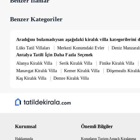
Benzer İlanlar
Benzer Kategoriler
Aradığını bulamadıysan aşağıdaki kiralık villa kategorilerini d
|
|
Lüks Tatil Villaları
Merkezi Konumdaki Evler
Deniz Manzaralı
Antalya Tatili İçin Daha Fazla Seçenek
|
|
|
Alanya Kiralık Villa
Serik Kiralık Villa
Finike Kiralık Villa
|
|
Manavgat Kiralık Villa
Kemer Kiralık Villa
Döşemealtı Kiralık
|
Kaş Kiralık Villa
Demre Kiralık Villa
Kurumsal
Önemli Bilgiler
Hakkımızda
Konutların Turizm Amaçlı Kiralanma