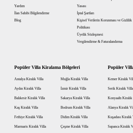
Yardım
Yasası
İlan Sahibi Bilgilendirme
İptal Şartları
Blog
Kişisel Verilerin Korunması ve Gizlilik
Politikası
Üyelik Sözleşmesi
Vergilendirme & Faturalandırma
Popüler Villa Kiralama Bölgeleri
Popüler Vill
Antalya Kiralık Villa
Muğla Kiralık Villa
Kemer Kiralık Vil
Aydın Kiralık Villa
İzmir Kiralık Villa
Serik Kiralık Vill
Balıkesir Kiralık Villa
Sakarya Kiralık Villa
Konyaaltı Kiralık 
Kaş Kiralık Villa
Bodrum Kiralık Villa
Alanya Kiralık Vi
Fethiye Kiralık Villa
Didim Kiralık Villa
Kuşadası Kiralık 
Marmaris Kiralık Villa
Çeşme Kiralık Villa
Sapanca Kiralık V