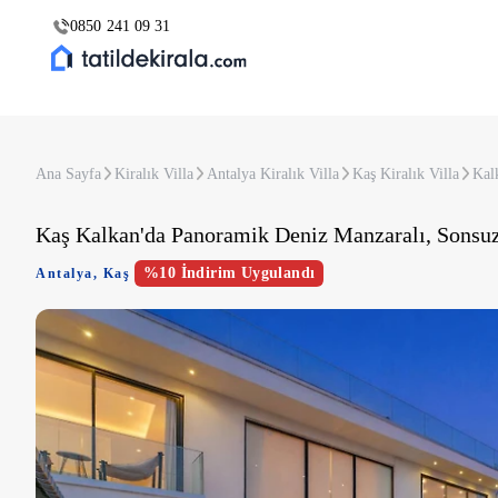
0850 241 09 31
Ana Sayfa
Kiralık Villa
Antalya Kiralık Villa
Kaş Kiralık Villa
Kalk
Kaş Kalkan'da Panoramik Deniz Manzaralı, Sonsuz
%10 İndirim Uygulandı
Antalya
,
Kaş