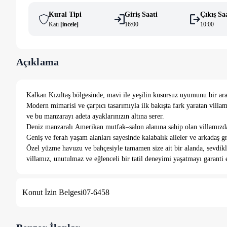
Kural Tipi
Giriş Saati
Çıkış Sa
Katı
[
i̇ncele
]
16:00
10:00
Açıklama
Kalkan Kızıltaş bölgesinde, mavi ile yeşilin kusursuz uyumunu bir arad
Modern mimarisi ve çarpıcı tasarımıyla ilk bakışta fark yaratan vill
ve bu manzarayı adeta ayaklarınızın altına serer.
Deniz manzaralı Amerikan mutfak–salon alanına sahip olan villamızda
Geniş ve ferah yaşam alanları sayesinde kalabalık aileler ve arkadaş g
Özel yüzme havuzu ve bahçesiyle tamamen size ait bir alanda, sevdikleri
villamız, unutulmaz ve eğlenceli bir tatil deneyimi yaşatmayı garanti 
Konut İzin Belgesi
07-6458