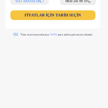
SİZİ ARAYALIM
0850 241 09 31
FİYATLAR İÇİN TARİH SEÇİN
Tüm rezervasyonlarınız
%100
para iadesi güvencesi altında