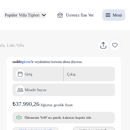
Ücretsiz İlan Ver
Menü
Popüler Villa Tipleri
lu, Lüks Villa
tatilde
güven
'le seyahatinizi koruma altına alıyoruz.
Giriş
Çıkış
Misafir Sayısı
₺37.990,26
/
Ağustos gecelik fiyatı
Ödemenin %40’ını şimdi, kalanını kapıda öde.