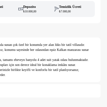
ati
Depozito
Temizlik Ücreti
₺10.000,00
₺7.000,00
a sunan çok özel bir konumda yer alan lüks bir tatil villasıdır.
amız, konumu sayesinde her odasından eşsiz Kalkan manzarası sunar
, tamamı ebeveyn banyolu 4 adet suit yatak odası bulunmaktadır.
rupları için son derece ideal bir konaklama imkânı sunar.
nizle birlikte keyifli ve konforlu bir tatil planlıyorsanız;
eder.