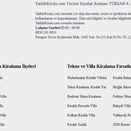
TatildeKirala.com Turizm Seyahat Acentası TÜRSAB A-10
TatildeKirala.com sitesinde yer alan tüm metin, resim ve içeriklerin teli
kullanılamaz ve kopyalanamaz. Tüm otel bilgileri ve fiyatlar bilgilendir
TatildeKirala.com sorumlu tutulmaz.
Çalışma Saatleri
09:00 - 00:00
0850 241 0931
Paragon Tower Kızılırmak Mah. 1445 Sok. No:2/1 Kat:16 No: 85, Ç
a Kiralama İlçeleri
Tekne ve Villa Kiralama Fırsatla
la
Muhafazakar Kiralık Villalar
Kiralık Balayı
a
Tekne Kiralama, Kiralık Yat
Muğla Tekne
Villa
Bodrum Tekne Kiralama
Fethiye Tekn
lla
Kiralık Havuzlu Villa
Bahçeli Vill
Villa
Kalkan Kiralık Villa
Yalıkavak Kir
illa
Kiralık Yazlık
2026 Resmi T