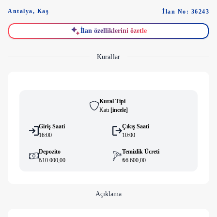
Antalya
,
Kaş
İlan No: 36243
İlan özelliklerini özetle
Kurallar
Kural Tipi
Katı
[
i̇ncele
]
Giriş Saati
Çıkış Saati
16:00
10:00
Depozito
Temizlik Ücreti
₺10.000,00
₺6.600,00
Açıklama