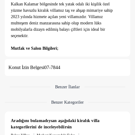
Kalkan Kalamar bölgesinde tek yatak odalı iki kişilik özel
yüzme havuzlu kiralık villamız taş ve ahşap mimariye sahip
2023 yılında hizmete açılan yeni villamızdır. Villamız
muhteşem deniz manzarasına sahip olup modern lüks
mobilyalarla dizayn edilmiş balayı çiftleri için ideal bir
seçenektir.
Mutfak ve Salon Bilgileri;
Villamızda tüm ihtiyaçlarınızı karşılayacak mutfak araç
gereçleri bulunmaktadır. Salonumuzda; TV, oturma grubu,
Konut İzin Belgesi
07-7844
sehpa vb. eşyalar bulunmaktadır.
Yatak Odaları;
1. Yatak Odası;
1 adet çift kişilik yatak, klima, komodin,
Benzer İlanlar
elbise dolabı, makyaj masası, yüzme havuzu, banyo ve tuvalet
bulunmaktadır.
Benzer Kategoriler
Havuz Bilgileri;
Villamızda, 3*2 metre ebatlarında 1,50 metre
Aradığını bulamadıysan aşağıdaki kiralık villa 
derinliğinde havuz bulunmaktadır.
kategorilerini de inceleyebilirsin
|
|