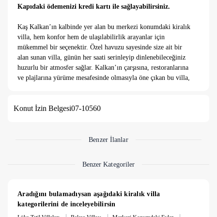
Kapıdaki ödemenizi kredi kartı ile sağlayabilirsiniz.
Kaş Kalkan’ın kalbinde yer alan bu merkezi konumdaki kiralık
villa, hem konfor hem de ulaşılabilirlik arayanlar için
mükemmel bir seçenektir. Özel havuzu sayesinde size ait bir
alan sunan villa, günün her saati serinleyip dinlenebileceğiniz
huzurlu bir atmosfer sağlar. Kalkan’ın çarşısına, restoranlarına
ve plajlarına yürüme mesafesinde olmasıyla öne çıkan bu villa,
aracınız olmadan da tatilin keyfini doyasıya çıkarmanıza olanak
tanır. Modern tasarımı, tam donanımlı mutfağı ve ferah yaşam
Konut İzin Belgesi
07-10560
alanlarıyla hem aileler hem arkadaş grupları için idealdir.
Tatiliniz boyunca hem rahatlığı hem de şehre yakınlığı bir
arada yaşamak istiyorsanız, bu villa tam size göre.
Benzer İlanlar
Not
: 3.000 TL Temizlik Ücreti alınmaktadır.
Benzer Kategoriler
Not
: 5.000 TL Hasar Depozitosu bulunmaktadır. Hasarsızlık
durumunda konaklama sonunda iade edilmektedir.
Aradığını bulamadıysan aşağıdaki kiralık villa 
kategorilerini de inceleyebilirsin
|
|
|