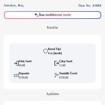
Antalya
,
Kaş
İlan No: 43088
İlan özelliklerini özetle
Kurallar
Kural Tipi
Katı
[
i̇ncele
]
Giriş Saati
Çıkış Saati
16:00
11:00
Depozito
Temizlik Ücreti
€150,00
€150,00
Açıklama