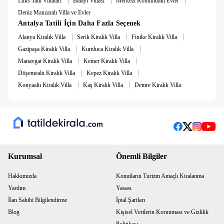
Lüks Tatil Villaları
Balayı Villası
Merkezi Konumdaki Evler
Deniz Manzaralı Villa ve Evler
Antalya Tatili İçin Daha Fazla Seçenek
|
|
|
Alanya Kiralık Villa
Serik Kiralık Villa
Finike Kiralık Villa
|
|
Gazipaşa Kiralık Villa
Kumluca Kiralık Villa
|
|
Manavgat Kiralık Villa
Kemer Kiralık Villa
|
|
Döşemealtı Kiralık Villa
Kepez Kiralık Villa
|
|
Konyaaltı Kiralık Villa
Kaş Kiralık Villa
Demre Kiralık Villa
Kurumsal
Önemli Bilgiler
Hakkımızda
Konutların Turizm Amaçlı Kiralanma
Yardım
Yasası
İlan Sahibi Bilgilendirme
İptal Şartları
Blog
Kişisel Verilerin Korunması ve Gizlilik