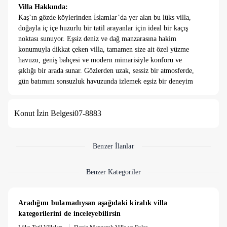
Villa Hakkında:
Kaş’ın gözde köylerinden İslamlar’da yer alan bu lüks villa,
doğayla iç içe huzurlu bir tatil arayanlar için ideal bir kaçış
noktası sunuyor. Eşsiz deniz ve dağ manzarasına hakim
konumuyla dikkat çeken villa, tamamen size ait özel yüzme
havuzu, geniş bahçesi ve modern mimarisiyle konforu ve
şıklığı bir arada sunar. Gözlerden uzak, sessiz bir atmosferde,
gün batımını sonsuzluk havuzunda izlemek eşsiz bir deneyim
yaşatır. Tam donanımlı mutfağı, şık iç dekorasyonu ve jakuzili
master süitiyle bu villa, balayı çiftlerinden kalabalık ailelere
Konut İzin Belgesi
07-8883
kadar her misafire hitap edecek şekilde tasarlanmıştır.
plaja
2
km ve merkeze 2 km mesafede bulunmaktadır. Villamız
plaja 2
km ve merkeze 2 km mesafede bulunmaktadır.
Benzer İlanlar
Not
: 7 gece altında konaklamaya 10.000 TL Temizlik Ücreti
alınmaktadır.
Benzer Kategoriler
Not
: 20.000 TL Hasar Depozitosu bulunmaktadır. Hasarsızlık
durumunda konaklama sonunda iade edilmektedir.
Aradığını bulamadıysan aşağıdaki kiralık villa 
kategorilerini de inceleyebilirsin
|