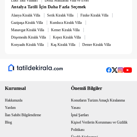
Lüks Tatil Villaları
Deniz Manzaralı Villa ve Evler
Antalya Tatili İçin Daha Fazla Seçenek
|
|
|
Alanya Kiralık Villa
Serik Kiralık Villa
Finike Kiralık Villa
|
|
Gazipaşa Kiralık Villa
Kumluca Kiralık Villa
|
|
Manavgat Kiralık Villa
Kemer Kiralık Villa
|
|
Döşemealtı Kiralık Villa
Kepez Kiralık Villa
|
|
Konyaaltı Kiralık Villa
Kaş Kiralık Villa
Demre Kiralık Villa
Kurumsal
Önemli Bilgiler
Hakkımızda
Konutların Turizm Amaçlı Kiralanma
Yardım
Yasası
İlan Sahibi Bilgilendirme
İptal Şartları
Blog
Kişisel Verilerin Korunması ve Gizlilik
Politikası