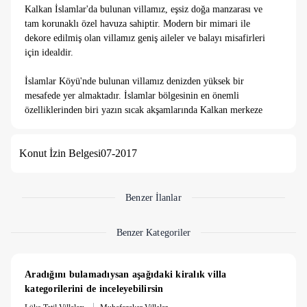
Kalkan İslamlar'da bulunan villamız, eşsiz doğa manzarası ve
tam korunaklı özel havuza sahiptir. Modern bir mimari ile
dekore edilmiş olan villamız geniş aileler ve balayı misafirleri
için idealdir.
İslamlar Köyü'nde bulunan villamız denizden yüksek bir
mesafede yer almaktadır. İslamlar bölgesinin en önemli
özelliklerinden biri yazın sıcak akşamlarında Kalkan merkeze
göre daha serin olmasıdır. İslamlar bölgesinin yüksek konumu
ile temiz havanın ve eşsiz doğa manzarasının tadını
Konut İzin Belgesi
07-2017
çıkarabileceğiniz harika bir tatil sizleri bekliyor.
Villamız iki katlı olup villamızda üç yatak odası ve üç banyo
bulunmaktadır. Birinci yatak odası birinci katta olup iki adet
Benzer İlanlar
tek kişilik yatak, banyo ve klima bulunmaktadır. İkinci yatak
odası ve üçüncü yatak odası ikinci kattadır ve ikinci yatak
Benzer Kategoriler
odasında çift kişilik yatak, banyo, klima ve jakuzi
bulunmaktadır. Üçüncü yatak odasında ise çift kişilik yatak,
klima, banyo ve jakuzi bulunmaktadır. Salonda ise mutfak,
Aradığını bulamadıysan aşağıdaki kiralık villa 
oturma grubu, televizyon, wc ve klima bulunmaktadır.
kategorilerini de inceleyebilirsin
|