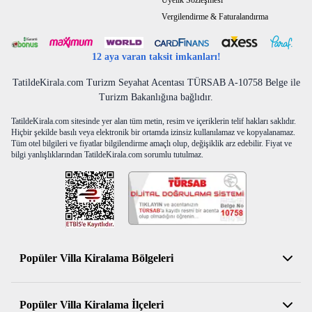
Üyelik Sözleşmesi
Vergilendirme & Faturalandırma
12 aya varan taksit imkanları!
TatildeKirala.com Turizm Seyahat Acentası TÜRSAB A-10758 Belge ile
Turizm Bakanlığına bağlıdır.
TatildeKirala.com sitesinde yer alan tüm metin, resim ve içeriklerin telif hakları saklıdır.
Hiçbir şekilde basılı veya elektronik bir ortamda izinsiz kullanılamaz ve kopyalanamaz.
Tüm otel bilgileri ve fiyatlar bilgilendirme amaçlı olup, değişiklik arz edebilir. Fiyat ve
bilgi yanlışlıklarından TatildeKirala.com sorumlu tutulmaz.
Popüler Villa Kiralama Bölgeleri
Antalya Kiralık Villa
Popüler Villa Kiralama İlçeleri
Muğla Kiralık Villa