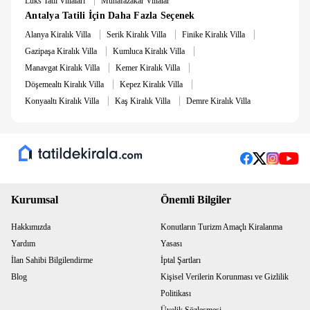
Lüks Tatil Villaları
Muhafazakar Villalar
Ayrıca villamızda bulunan eğlence olanakları, masa tenisi,
Antalya Tatili İçin Daha Fazla Seçenek
langırt, dart ve çocuk kaydırağı sayesinde keyifli vakit
|
|
|
geçirebilirsiniz.
Alanya Kiralık Villa
Serik Kiralık Villa
Finike Kiralık Villa
|
|
Gazipaşa Kiralık Villa
Kumluca Kiralık Villa
Not
: 5.000 TL Temizlik Ücreti alınmaktadır.
|
|
Manavgat Kiralık Villa
Kemer Kiralık Villa
|
|
Döşemealtı Kiralık Villa
Kepez Kiralık Villa
Not
: 10.000 TL Hasar Depozitosu bulunmaktadır. Hasarsızlık
|
|
Konyaaltı Kiralık Villa
Kaş Kiralık Villa
Demre Kiralık Villa
durumunda konaklama sonunda iade edilmektedir.
Kurumsal
Önemli Bilgiler
Hakkımızda
Konutların Turizm Amaçlı Kiralanma
Yardım
Yasası
İlan Sahibi Bilgilendirme
İptal Şartları
Blog
Kişisel Verilerin Korunması ve Gizlilik
Politikası