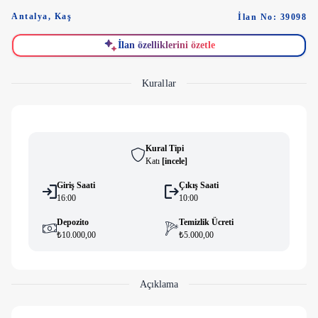
Antalya
,
Kaş
İlan No: 39098
İlan özelliklerini özetle
Kurallar
Kural Tipi
Katı
[
i̇ncele
]
Giriş Saati
Çıkış Saati
16:00
10:00
Depozito
Temizlik Ücreti
₺10.000,00
₺5.000,00
Açıklama