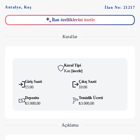
Antalya
,
Kaş
İlan No: 21217
İlan özelliklerini özetle
Kurallar
Kural Tipi
Katı
[
i̇ncele
]
Giriş Saati
Çıkış Saati
15:00
10:00
Depozito
Temizlik Ücreti
₺5.000,00
₺3.000,00
Açıklama