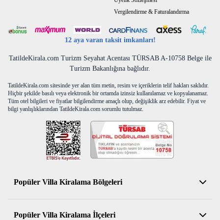
Üyelik Sözleşmesi
Vergilendirme & Faturalandırma
12 aya varan taksit imkanları!
TatildeKirala.com Turizm Seyahat Acentası TÜRSAB A-10758 Belge ile
Turizm Bakanlığına bağlıdır.
TatildeKirala.com sitesinde yer alan tüm metin, resim ve içeriklerin telif hakları saklıdır.
Hiçbir şekilde basılı veya elektronik bir ortamda izinsiz kullanılamaz ve kopyalanamaz.
Tüm otel bilgileri ve fiyatlar bilgilendirme amaçlı olup, değişiklik arz edebilir. Fiyat ve
bilgi yanlışlıklarından TatildeKirala.com sorumlu tutulmaz.
Popüler Villa Kiralama Bölgeleri
Antalya Kiralık Villa
Popüler Villa Kiralama İlçeleri
Muğla Kiralık Villa