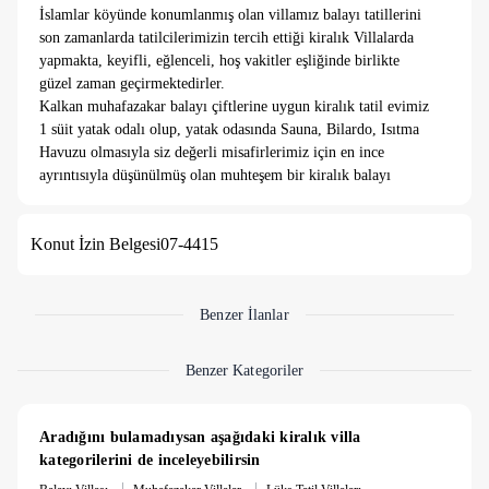
İslamlar köyünde konumlanmış olan villamız balayı tatillerini
son zamanlarda tatilcilerimizin tercih ettiği kiralık Villalarda
yapmakta, keyifli, eğlenceli, hoş vakitler eşliğinde birlikte
güzel zaman geçirmektedirler.
Kalkan muhafazakar balayı çiftlerine uygun kiralık tatil evimiz
1 süit yatak odalı olup, yatak odasında Sauna, Bilardo, Isıtma
Havuzu olmasıyla siz değerli misafirlerimiz için en ince
ayrıntısıyla düşünülmüş olan muhteşem bir kiralık balayı
villasıdır.
Villamızın rengine renk katan bilardo masası, havuz terasında
Konut İzin Belgesi
07-4415
salıncak, jakuzili, saunalı, ısıtma(kapalı) havuzu ve özel yüzme
havuzundan doğa ve uzaktan deniz manzarasına hakim olan
lüks balayı villamız sizler için ideal bir tesettürlü balayı
çiftlerinin tercihi olacaktır.
Benzer İlanlar
Kalkan merkeze ve denize 20 - 25 dakika araba ile sürüş
mesafesindedir.
Benzer Kategoriler
1. Yatak odası: 1 adet çift kişilik yatak, elbise dolabı, saç
kurutma makinası, klima, TV, balkon, banyo ve tuvalet vardır.
Aradığını bulamadıysan aşağıdaki kiralık villa 
Ayrıca bu odamızda balayı çiftleri için tasarlanmış olan Oda İçi
kategorilerini de inceleyebilirsin
Jakuzi, Bilardo, Isıtma havuzlu ve Sauna da bulunmaktadır.
|
|