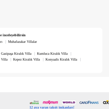
onumuzda rahat, kaliteli, lüks oturma gurubu, klima, tv ve uydu
ye çıkış vardır. İslamlar Köyü Havuz boyutları 10 m X 4m , Derinlik
dir.
e inceleyebilirsin
|
rı
Muhafazakar Villalar
|
|
Gazipaşa Kiralık Villa
Kumluca Kiralık Villa
|
|
|
 Villa
Kepez Kiralık Villa
Konyaaltı Kiralık Villa
12 aya varan taksit imkanları!