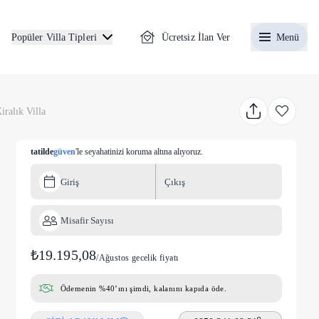
Ücretsiz İlan Ver
Menü
Popüler Villa Tipleri
iralık Villa
tatilde
güven
'le seyahatinizi koruma altına alıyoruz.
Giriş
Çıkış
Misafir Sayısı
₺19.195,08
/
Ağustos gecelik fiyatı
Ödemenin %40’ını şimdi, kalanını kapıda öde.