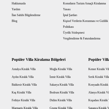
Hakkımızda
Konutların Turizm Amaçlı Kiralanma
Yardım
Yasası
İlan Sahibi Bilgilendirme
İptal Şartları
Blog
Kişisel Verilerin Korunması ve Gizlilik
Politikası
Üyelik Sözleşmesi
Vergilendirme & Faturalandırma
Popüler Villa Kiralama Bölgeleri
Popüler Vill
Antalya Kiralık Villa
Muğla Kiralık Villa
Kemer Kiralık Vil
Aydın Kiralık Villa
İzmir Kiralık Villa
Serik Kiralık Vill
Balıkesir Kiralık Villa
Sakarya Kiralık Villa
Konyaaltı Kiralık 
Kaş Kiralık Villa
Bodrum Kiralık Villa
Alanya Kiralık Vi
Fethiye Kiralık Villa
Didim Kiralık Villa
Kuşadası Kiralık 
Marmaris Kiralık Villa
Çeşme Kiralık Villa
Sapanca Kiralık V