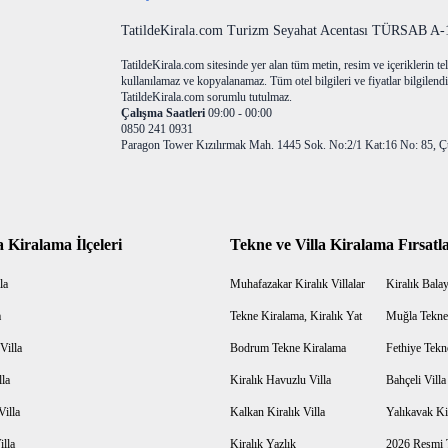
TatildeKirala.com Turizm Seyahat Acentası TÜRSAB A-10
TatildeKirala.com sitesinde yer alan tüm metin, resim ve içeriklerin teli
kullanılamaz ve kopyalanamaz. Tüm otel bilgileri ve fiyatlar bilgilendir
TatildeKirala.com sorumlu tutulmaz.
Çalışma Saatleri
09:00 - 00:00
0850 241 0931
Paragon Tower Kızılırmak Mah. 1445 Sok. No:2/1 Kat:16 No: 85, Ç
a Kiralama İlçeleri
Tekne ve Villa Kiralama Fırsatla
la
Muhafazakar Kiralık Villalar
Kiralık Balayı
a
Tekne Kiralama, Kiralık Yat
Muğla Tekne
Villa
Bodrum Tekne Kiralama
Fethiye Tekn
lla
Kiralık Havuzlu Villa
Bahçeli Vill
Villa
Kalkan Kiralık Villa
Yalıkavak Kir
illa
Kiralık Yazlık
2026 Resmi T