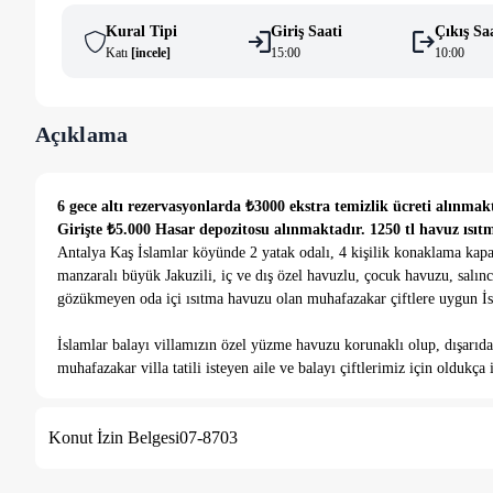
Kural Tipi
Giriş Saati
Çıkış Sa
Katı
[
i̇ncele
]
15:00
10:00
Açıklama
6 gece altı rezervasyonlarda ₺3000 ekstra temizlik ücreti alınmak
Girişte ₺5.000 Hasar depozitosu alınmaktadır. 1250 tl havuz ısıt
Antalya Kaş İslamlar köyünde 2 yatak odalı, 4 kişilik konaklama kapa
manzaralı büyük Jakuzili, iç ve dış özel havuzlu, çocuk havuzu, salın
gözükmeyen oda içi ısıtma havuzu olan muhafazakar çiftlere uygun İsl
İslamlar balayı villamızın özel yüzme havuzu korunaklı olup, dışarıd
muhafazakar villa tatili isteyen aile ve balayı çiftlerimiz için oldukça
seçeneklerimizden en çok tercih edilen villalarımızdan bir tanesi olup
yürüyüş mesafesinde olduğu için misafirlerimiz tarafından tercih ed
Konut İzin Belgesi
07-8703
korunaklı balayı evimize 1-2 dakika mesafede market, manav, restoran
10 - 15 dakika mesafede bulunmaktadır. 1. Yatak odası : 1 adet çift ki
tuvalet mevcuttur. Ayrıca bu odamızda oda içi jakuzi ve ısıtma havuzu 