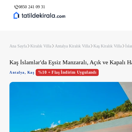
0850 241 09 31
Ana Sayfa
Kiralık Villa
Antalya Kiralık Villa
Kaş Kiralık Villa
İsla
Kaş İslamlar'da Eşsiz Manzaralı, Açık ve Kapalı Ha
%10 + Flaş İndirim Uygulandı
Antalya
,
Kaş