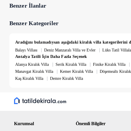
dolabı, saç kurutma makinası, klima, banyo ve tuvalet mevcuttur. Sal
Benzer İlanlar
alıcısı, ütü masası, sınırsız kablosuz internet, havuz başına ve bahçe
: 1.50 m'dir. Isıtma havuzu boyutları 5 m x 2.5 m , Derinlik : 1.0 m’
Benzer Kategoriler
Aradığını bulamadıysan aşağıdaki kiralık villa kategorilerini d
|
|
Balayı Villası
Deniz Manzaralı Villa ve Evler
Lüks Tatil Villala
Antalya Tatili İçin Daha Fazla Seçenek
|
|
|
Alanya Kiralık Villa
Serik Kiralık Villa
Finike Kiralık Villa
|
|
Manavgat Kiralık Villa
Kemer Kiralık Villa
Döşemealtı Kiralık
|
Kaş Kiralık Villa
Demre Kiralık Villa
Kurumsal
Önemli Bilgiler