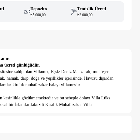
ati
Depozito
Temizlik Ücreti
₺5.000,00
₺3.000,00
tadır.
ma ücreti günlüğüdür.
sitesine sahip olan Villamız, Eşsiz Deniz Manzaralı, muhteşem
cak, hamak, darp, doğa ve yeşillikler içerisinde, Havuzu dışardan
amlar kiralık muhafazakar balayı villamızdır.
an kesinlikle gözükmemektedir ve bu sebeple dolayı Villa Lüks
 ideal bir İslamlar Jakuzili Kiralık Muhafazakar Villa
 en yakın market sadece 1 - 2 dakika araba ile veya 10 dakika
ilen Kalkan Muhafazakar Korunaklı Villalarımızdandır. Tam
 gibi tesisler bulunmakta olup, kalkan merkez ve denizi ise sadece
şilik yatak, elbise dolabı, saç kurutma makinası, klima, banyo ve
bulunmaktadır. 2.Yatak odası: 2 adet tek kişilik yatak, elbise