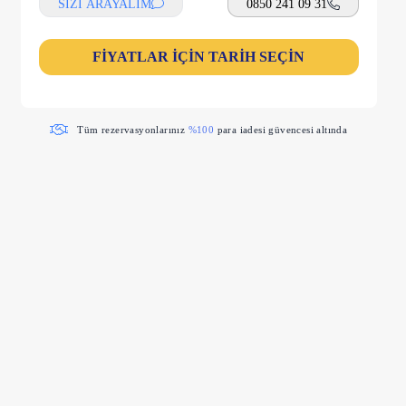
SİZİ ARAYALIM
0850 241 09 31
FİYATLAR İÇİN TARİH SEÇİN
Tüm rezervasyonlarınız
%100
para iadesi güvencesi altında