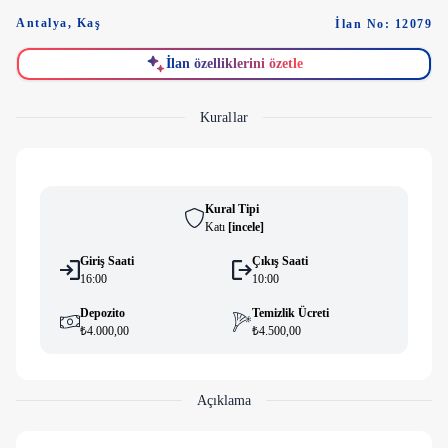
Antalya
,
Kaş
İlan No: 12079
İlan özelliklerini özetle
Kurallar
Kural Tipi
Katı
[
i̇ncele
]
Giriş Saati
Çıkış Saati
16:00
10:00
Depozito
Temizlik Ücreti
₺4.000,00
₺4.500,00
Açıklama