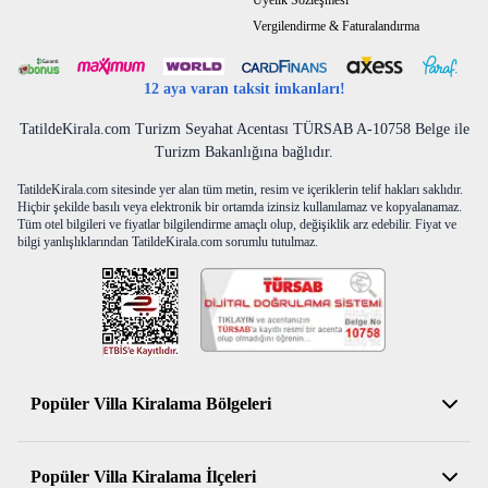
Üyelik Sözleşmesi
Vergilendirme & Faturalandırma
12 aya varan taksit imkanları!
TatildeKirala.com Turizm Seyahat Acentası TÜRSAB A-10758 Belge ile
Turizm Bakanlığına bağlıdır.
TatildeKirala.com sitesinde yer alan tüm metin, resim ve içeriklerin telif hakları saklıdır.
Hiçbir şekilde basılı veya elektronik bir ortamda izinsiz kullanılamaz ve kopyalanamaz.
Tüm otel bilgileri ve fiyatlar bilgilendirme amaçlı olup, değişiklik arz edebilir. Fiyat ve
bilgi yanlışlıklarından TatildeKirala.com sorumlu tutulmaz.
Popüler Villa Kiralama Bölgeleri
Antalya Kiralık Villa
Popüler Villa Kiralama İlçeleri
Muğla Kiralık Villa